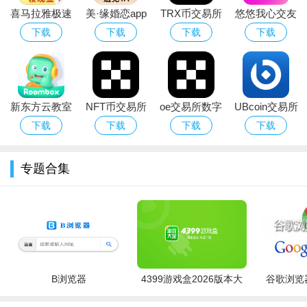
喜马拉雅极速
美·缘婚恋app
TRX币交易所
悠悠我心交友
版免费下载安
官方下载2026
官方app下载
软件免费下载
下载
下载
下载
下载
装
最新版
2026最新版社
交软件
新东方云教室
NFT币交易所
oe交易所数字
UBcoin交易所
互动教学app
app下载官方
官方app下载
app下载官方
下载
下载
下载
下载
最新版2026
中文版
正版
专题合集
B浏览器
4399游戏盒2026版本大
谷歌浏览器
全