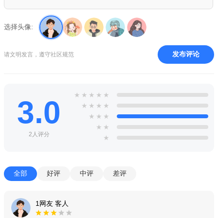
示，苹果用户一定很期待吧！
4、聊天记录迁移升级
选择头像:
微信8.0.55版，聊天记录功能进行了升级，还没有备份的同学
发布评论
请文明发言，遵守社区规范
可以去试试，再也不怕聊天记录丢失。
5、微信自动群发、加好友
如果需要给好友、群批量发消息祝福，可以借助群发工具一
★
★
★
★
★
3.0
★
★
★
★
键搞定，比如“群发无忧”、“掌上无忧”等app。还可以自动加好
★
★
★
友、换群、检测僵尸粉、朋友圈点赞等等。同时支持企业微信、
★
★
QQ、贴吧、短信等等。
2人评分
★
亮点优势
1、朋友圈，记录你和朋友们的生活。
全部
好评
中评
差评
2、在公众号，找到服务和资讯，与世界紧紧相连。
1网友 客人
3、微信钱包，支付、转账、多项服务，让生活更简单。