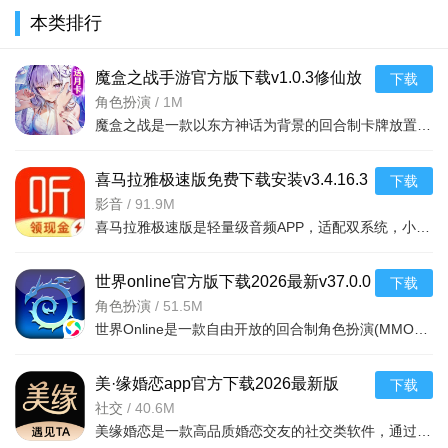
Meeting)官
费最新版
2026最新版
方正式版
版v11.0.0官
本类排行
方正式版v3
v1.2.00安卓
v22.8.1.1官
2026最新版
方安卓版
方
魔盒之战手游官方版下载v1.0.3修仙放
下载
置卡牌手游
角色扮演
/
1M
魔盒之战是一款以东方神话为背景的回合制卡牌放置手游。你将作为天命之子，在仙魔大战中收集法宝、驯服神兽
喜马拉雅极速版免费下载安装v3.4.16.3
下载
安卓版
影音
/
91.9M
喜马拉雅极速版是轻量级音频APP，适配双系统，小体积省流流畅。含海量免费全品类资源，覆盖通勤等全场景，听
世界online官方版下载2026最新v37.0.0
下载
安卓版
角色扮演
/
51.5M
世界Online是一款自由开放的回合制角色扮演(MMORPG)手游，无束缚、高自由，游戏构建了东西方两个平衡交织的
美·缘婚恋app官方下载2026最新版
下载
v2.2.8.0707安卓版
社交
/
40.6M
美缘婚恋是一款高品质婚恋交友的社交类软件，通过实名认证、AI匹配等手段，连接价值观相似、生活阅历相近的