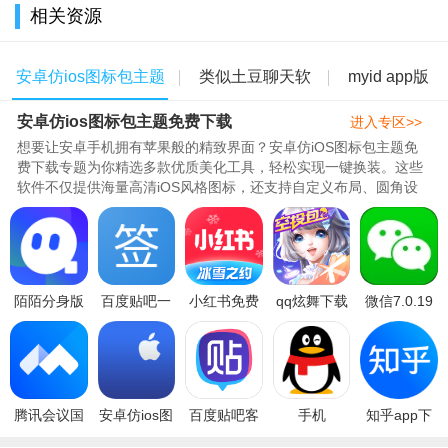
相关资源
安卓仿ios图标包主题
类似土豆聊天软
myid app版
安卓仿ios图标包主题免费下载
免费下载
件的app
本大全
进入专区>>
想要让安卓手机拥有苹果般的精致界面？安卓仿iOS图标包主题免
费下载专题为你精选多款优质美化工具，轻松实现一键换装。这些
软件不仅提供海量高清iOS风格图标，还支持自定义布局、圆角设
计、动态效果等细节还原，让你..
陌陌分身版
百度贴吧一
小红书免费
qq炫舞下载
微信7.0.19
官方版
键签到神器
下载2026最
2026最新版
测试版2020
(MOMO陌
去广告清爽
新版v9.37.0
v8.12.2官方
官方版
陌)v9.21.9
版v5.3最新
官方安卓版
版
最新版本
腾讯会议国
安卓仿ios图
百度贴吧客
手机
知乎app下
际版(VooV
标包下载免
户端下载
qqv8.5.0官
载2026最新