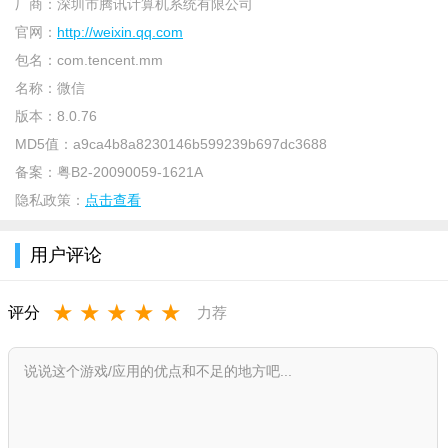
够听明星唱歌、看新闻、设提醒…
厂商：
深圳市腾讯计算机系统有限公司
官网：
http://weixin.qq.com
全新特色
包名：
com.tencent.mm
1、聊天新增全屏输入
名称：
微信
对于喜欢发长文的同学，这个功能绝对是史诗级加强。在微
版本：
8.0.76
信聊天中，点击或者长按对话框空白处，弹出的菜单栏里新增
MD5值：
a9ca4b8a8230146b599239b697dc3688
了“全屏输入”按钮。点击按钮后，可以将输入框全屏展开。这个
备案：
粤B2-20090059-1621A
功能在iOS版中早已上线，安卓吃冷饭了！
隐私政策：
点击查看
2、搜一搜支持分类
用户评论
经常使用搜一搜功能的同学，这次升级是个好消息，终于对
搜一搜进行优化了使用搜一搜功能搜索关键词后，按照自己的需
★
★
★
★
★
评分
力荐
要进行更精准的搜索。
3、视频通话悬浮窗
此外iOS微信内测版本中，加入了“视频通话悬浮窗”，我们与
好友进行微信视频聊天，退出微信后，通话界面会以浮窗形式显