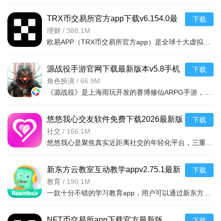
TRX币交易所官方app下载v6.154.0最
下载
新版
理财
/
388.1M
欧易APP（TRX币交易所官方app）是全球十大虚拟货币交易平台，安全可靠（冷钱包存98%资产）、流动性强（全球
源战役手游官网下载最新版本v5.8手机
下载
版
角色扮演
/
66.9M
《源战役》是上海雨玩开发的赛博修仙ARPG手游，融合科幻与修仙元素。五大职业定位鲜明，含新蛊毒战姬，支持
悠悠我心交友软件免费下载2026最新版
下载
社交软件v2.4.3安卓版
社交
/
166.1M
悠悠我心是聚焦真实近距离社交的年轻化平台，三重认证保障安全，精准定位推荐附近在线用户。支持文字、语音
新东方云教室互动教学appv2.75.1最新
下载
版
教育
/
190.1M
一款十分不错的学习教育app，用户可以通过新东方云教室互动教学app在线和老师互动
NFT币交易所app下载官方最新版
下载