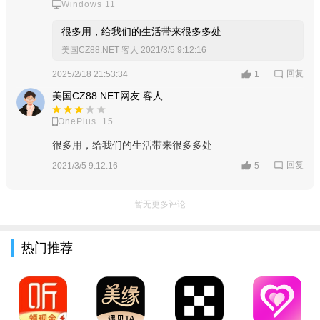
Windows 11
4、微信游戏，和朋友们在游戏中互动。
很多用，给我们的生活带来很多多处
5、在聊天中，可以发送文字、语音、表情、图片、视频等。
美国CZ88.NET 客人
2021/3/5 9:12:16
6、高质量语音和视频通话，随时和朋友面对面。
回复
2025/2/18 21:53:34
1
小编评测
美国CZ88.NET网友 客人
进行语音、视频通话，随时随地联系朋友；还可以一键搜索
OnePlus_15
附近的好友，扩大朋友圈，赶快下载体验吧！
很多用，给我们的生活带来很多多处
回复
2021/3/5 9:12:16
5
暂无更多评论
热门推荐