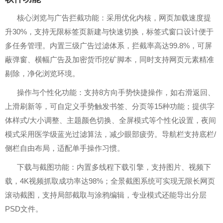
核心浏览与广告拦截功能：采用优化内核，网页加载速度提
升30%，支持无限标签页新建与快速切换，标签式窗口设计便于
多任务管理。内置三级广告过滤体系，拦截率高达99.8%，可屏
蔽弹窗、横幅广告及加密货币挖矿脚本，同时支持网页元素精准
剔除，净化浏览环境。
操作与个性化功能：支持8方向手势快捷操作，如右滑返回、
上滑刷新等，可自定义手势触发书签、分页等15种功能；提供字
体样式/大小调整、主题颜色切换、全屏模式等个性化设置，夜间
模式采用医学级蓝光过滤算法，减少眼部疲劳。导航栏支持底栏/
侧栏自由布局，适配单手操作习惯。
下载与截图功能：内置多线程下载引擎，支持图片、视频下
载，4K视频抓取成功率达98%；全景截图系统可实现无限长网页
滚动截图，支持局部截取与涂鸦编辑，专业模式还能导出分层
PSD文件。