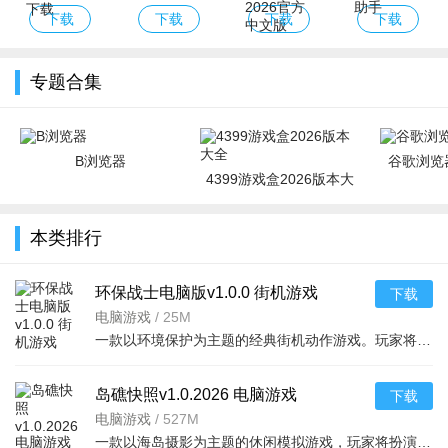
线攻略（含数
一购物省钱返
最新破解版
下载
下载
下载
下载
据包）
利app
专题合集
B浏览器
谷歌浏览器
4399游戏盒2026版本大
全
本类排行
环保战士电脑版v1.0.0 街机游戏
下载
电脑游戏
/
25M
一款以环境保护为主题的经典街机动作游戏。玩家将扮演正义的环保战士，穿梭于被污染的工厂
岛礁快照v1.0.2026 电脑游戏
下载
电脑游戏
/
527M
一款以海岛摄影为主题的休闲模拟游戏，玩家将扮演一名自由摄影师，驾驶快艇穿梭于热带群岛之