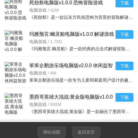
死怨祭电脑版v1.0.0 恐怖冒险游戏
下载
电脑游戏
/
41M
《死怨祭》是一款以东方民俗恐怖为背景的冒险解谜游戏，玩家将扮演主角深入被诅咒的村庄，解开尘封百年的怨
玛雅预言:幽灵船电脑版v1.0.0 解谜游戏
下载
电脑游戏
/
1.70G
《玛雅预言:幽灵船》是一款经典的点击式解谜冒险游戏，故事背景设定在神秘的玛雅文明与幽灵船传说交织的世界
笨笨企鹅游乐场电脑版v2.0.0 休闲益智
下载
游戏
电脑游戏
/
4M
笨笨企鹅游乐场是一款专为儿童和家庭用户设计的趣味电脑游戏合集。游戏中玩家将扮演一只可爱的笨笨企鹅，在
墨西哥英雄大混战:黄金版电脑版v1.0.0
下载
电脑游戏
/
592M
《墨西哥英雄大混战:黄金版》是一款融合了墨西哥民俗文化与类银河城风格的横版动作冒险游戏。玩家将扮演一名
网站地图
返回首页