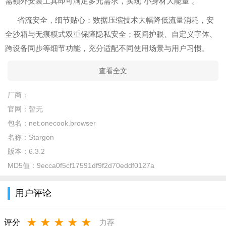
需额外安装工具即可满足多元需求，实现“小身材大能量”。
省流安全，细节贴心：数据压缩技术大幅降低流量消耗，安
全沙箱与无痕模式双重保障隐私安全；夜间护眼、自定义字体、
跨设备同步等细节功能，充分适配不同使用场景与用户习惯。
查看全文
厂商：
官网：
暂无
包名：
net.onecook.browser
名称：
Stargon
版本：
6.3.2
MD5值：
9ecca0f5cf17591df9f2d70eddf0127a
用户评论
★
★
★
★
★
评分
力荐