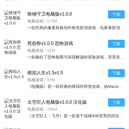
铁锤守卫电脑版v1.0.0
下载
电脑游戏
/
173M
一款经典的像素风格动作角色扮演游戏，玩家将扮演英勇的战士、法师或游侠，深入古老的地下
死怨祭v1.0.0 恐怖游戏
下载
电脑游戏
/
41M
一款融合了恐怖氛围与深度解谜的冒险游戏，背景设定在一个人烟稀少且被遗忘的诅咒村落。玩家将
模拟人生v1.5v1.5
下载
电脑游戏
/
33M
《电脑版》是一款经典的模拟经营类游戏，由Maxis开发，ElectronicArts发行。玩家可以在游戏中创
太空巨人电脑版v1.0.0 汉化版
下载
电脑游戏
/
786M
《太空巨人：飞升》是一款基于战锤40K背景的回合制策略战棋游戏。玩家将指挥星际战士小队深入废弃的太空废船