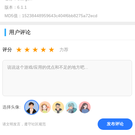
版本：
6.1.1
MD5值：
15238448959643c404f6bb8275a72ecd
点击右下角的菜单按键，接着点击菜单上方的设置按钮，如
用户评论
图所示；
★
★
★
★
★
评分
力荐
选择头像:
发布评论
请文明发言，遵守社区规范