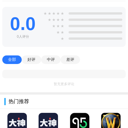
★
★
★
★
★
0.0
★
★
★
★
★
★
★
★
★
0人评分
★
进入设置界面，点击导航栏按钮；
全部
好评
中评
差评
暂无更多评论
热门推荐