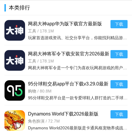
本类排行
网易大神app华为版下载官方最新版
下载
v4.15.0华为版
工具
/
178.1M
玩家首选游戏资讯、社交分享平台，你能找到精品游戏资源，可以与其他玩家交流游戏技巧，还可以向大神学习经验，游戏成长材料、定制礼包每日领，游戏进阶快人一步，独家定制游戏
网易大神将军令下载安装官方2026最新
下载
版v4.15.0安卓版
工具
/
178.1M
网易大神将军令是一个专门为喜欢玩网易游戏的用户打造的手机应用工具，为用户提供了最丰富的功能，里面能够为用户提供游戏攻略，游戏工具，游戏账户交易，改密码，升级服务等等，让广大的网易玩家能够放心的去玩游戏
95分球鞋交易app平台下载v3.29.0最新
下载
版
购物
/
80.8M
95分球鞋交易平台是一款专爱球鞋人群打造的二手球鞋交易平台，超多大牌保真的球鞋和潮流服饰。非常多的潮流达人的购物专场。平台不仅有着平台的专业鉴定，而且还有各种保障机制让用户们对交易更加满意。有需要的朋
Dynamons World下载2026最新版
下载
v1.12.62 安卓版
角色扮演
/
72.7M
进入底栏功能界面，点击即可设置更换。
Dynamons World2026最新版是卡通风格宠物养成战斗RPG手游，可免费获取皮卡丘、裂空座等神兽。玩法类似精灵宝可梦，能捕捉训练宝可梦，需考虑属性相克策略。支持实时PVP对战、世界BOSS超