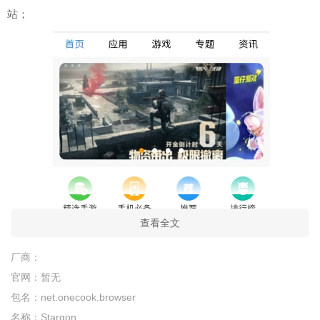
站；
查看全文
厂商：
官网：
暂无
包名：
net.onecook.browser
名称：
Stargon