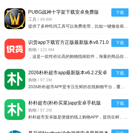
PUBG战神十字架下载安卓免费版
下载
v7.68.0安卓免费版
工具
/
49.8M
提供了多种吃鸡工具可以免费使用，比如一键修改画质，调节游戏的各种参数，还可以提供一些其他实用功能，比如快速清理手机内存、手机加速等，优化手机性能，提供更流畅的游戏体验，
识货app下载官方正版最新版本v8.71.0
下载
安卓版
购物
/
121.6M
，这是一款性价比高的购物指南软件，海量的商品你都是可以选择的，用户可以看到很多的优惠的商品内容，各种正版资源可以在这里下载，由识货专业鉴别功能帮助你甄别，十分专业安全，需
2026朴朴超市app最新版本v6.2.2安卓
下载
最新版
购物
/
97.2M
2026朴朴超市APP是专注生鲜的在线购物平台，覆盖多城，30分钟极速配送。品类丰富含生鲜、日用品等，万款产品品质保障，天天特价月月大促。新人首单免邮送100元红包，更有秒杀、优惠券、秒付功能，冷链锁
朴朴超市(朴朴买菜)app安卓手机版
下载
v6.2.2安卓版
购物
/
97.2M
朴朴超市安卓版是便捷的线上购物APP，提供生鲜、日用等万款品质商品，每日特价、月月大促，新人首单免邮还送100元红包。支持30分钟闪电送达多区域，秒付通道结账快，更有完善售后保障，满足日常需求，轻松享