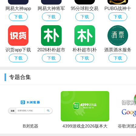
网易大神app
网易大神将军
95分球鞋交易
PUBG战神十
华为版下载官
令下载安装官
app平台下载
字架下载安卓
下载
下载
下载
下载
方最新版
方2026最新版
免费版
识货app下载
2026朴朴超市
朴朴超市(朴
酒票酒水服务
官方正版最新
app最新版本
朴买菜)app安
app
下载
下载
下载
下载
版本
卓手机版
专题合集
进入导航栏界面，点击底栏功能
B浏览器
4399游戏盒2026版本大
谷歌浏览器
全