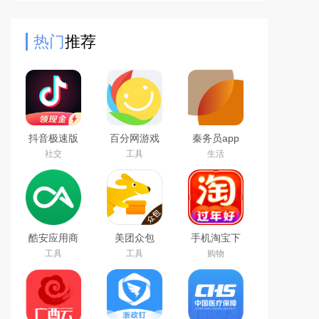
洁、活力视觉、即开即用”三大核心
特色，让你的每一次浏览都
热门
推荐
抖音极速版
百分网游戏
秦务员app
免费下载
盒子下载
下载2026最
社交
工具
生活
2026最新版
2026新版
新版
酷安应用商
美团众包
手机淘宝下
店app下载
载2026app
工具
工具
购物
2026最新版
最新版