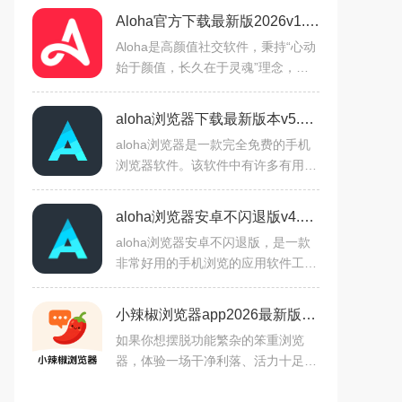
Aloha官方下载最新版2026v1.3.5最新版
Aloha是高颜值社交软件，秉持“心动
始于颜值，长久在于灵魂”理念，通
过翻牌机制+智能算法，结合兴趣标
签精准匹配内外兼修的交友对象。支
aloha浏览器下载最新版本v5.8.2安卓版
持私密聊天、动态广场分
aloha浏览器是一款完全免费的手机
浏览器软件。该软件中有许多有用的
模式，特别是快速模式和资源嗅探功
能，这两个功能都可以免费使用，并
aloha浏览器安卓不闪退版v4.15.1安卓版
且非常易于操作。这个软件
aloha浏览器安卓不闪退版，是一款
非常好用的手机浏览的应用软件工
具，这款软件里的内容非常的全面，
你还可以获得很多的语音识别，里面
小辣椒浏览器app2026最新版下载安装v1.0.2安卓版
的很多内容都是不需要看广告
如果你想摆脱功能繁杂的笨重浏览
器，体验一场干净利落、活力十足的
上网之旅，小辣椒浏览器以“轻量简