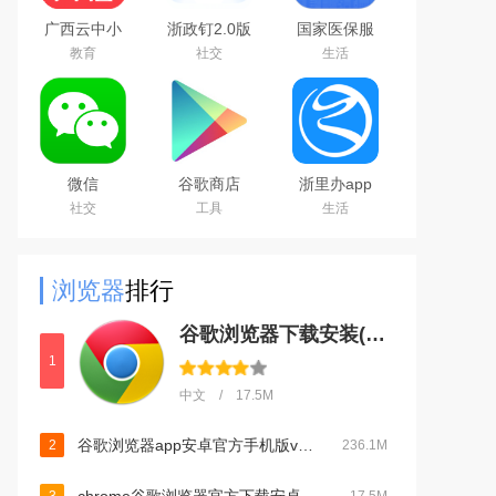
广西云中小
浙政钉2.0版
国家医保服
学空中课堂
下载官方安
务平台app
教育
社交
生活
app
卓版
官方安卓版
微信
谷歌商店
浙里办app
WeChat
google play
官方下载
社交
工具
生活
store最新版
2026手机版
本下载2026
官方版
浏览器
排行
谷歌浏览器下载安装(手机安卓版)官方下载2026最新版v149.0.7827.22安卓最新版
1
中文 / 17.5M
谷歌浏览器app安卓官方手机版v149.0.7827.22安卓版
2
236.1M