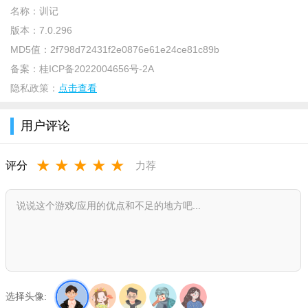
名称：
训记
版本：
7.0.296
MD5值：
2f798d72431f2e0876e61e24ce81c89b
备案：
桂ICP备2022004656号-2A
隐私政策：
点击查看
用户评论
★
★
★
★
★
评分
力荐
登录后，用户们直接点击“训练/饮食”
选择头像: