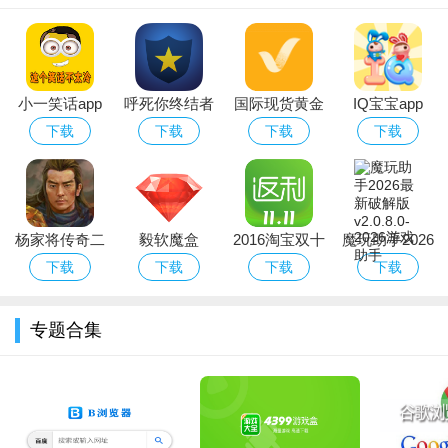
然后再点击“新建训练”
小一笑话app
呼死你终结者
国际现货黄金
IQ宝宝app
分析软件
下载
下载
下载
下载
杨家将传奇二
毅软魔盒
2016淘宝双十
魔玩助手2026
线攻略（含数
一购物省钱返
最新破解版
下载
下载
下载
下载
据包）
利app
专题合集