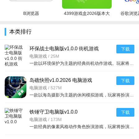
B浏览器
4399游戏盒2026版本大
谷歌浏览器
全
本类排行
环保战士电脑版v1.0.0 街机游戏
下载
电脑游戏
/
25M
一款以环境保护为主题的经典街机动作游戏。玩家将扮演正义的环保战士，穿梭于被污染的工厂
岛礁快照v1.0.2026 电脑游戏
下载
电脑游戏
/
527M
一款以海岛摄影为主题的休闲模拟游戏，玩家将扮演一名自由摄影师，驾驶快艇穿梭于热带群岛之
用户们可以根据专业的训练建议来制定自己的专属健身计
铁锤守卫电脑版v1.0.0
下载
划，需要点击“加动作”来制作计划
电脑游戏
/
173M
一款经典的像素风格动作角色扮演游戏，玩家将扮演英勇的战士、法师或游侠，深入古老的地下