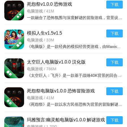
死怨祭v1.0.0 恐怖游戏
下载
电脑游戏
/
41M
一款融合了恐怖氛围与深度解谜的冒险游戏，背景设定在一个人烟稀少且被遗忘的诅咒村落。玩家将
模拟人生v1.5v1.5
下载
电脑游戏
/
33M
《电脑版》是一款经典的模拟经营类游戏，由Maxis开发，ElectronicArts发行。玩家可以在游戏中创
太空巨人电脑版v1.0.0 汉化版
下载
电脑游戏
/
786M
《太空巨人：飞升》是一款基于战锤40K背景的回合制策略战棋游戏。玩家将指挥星际战士小队深入废弃的太空废船
死怨祭电脑版v1.0.0 恐怖冒险游戏
下载
电脑游戏
/
41M
《死怨祭》是一款以东方民俗恐怖为背景的冒险解谜游戏，玩家将扮演主角深入被诅咒的村庄，解开尘封百年的怨
玛雅预言:幽灵船电脑版v1.0.0 解谜游戏
下载
电脑游戏
/
1.70G