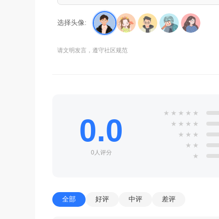
选择头像:
请文明发言，遵守社区规范
★
★
★
★
★
0.0
★
★
★
★
★
★
★
★
★
0人评分
★
全部
好评
中评
差评