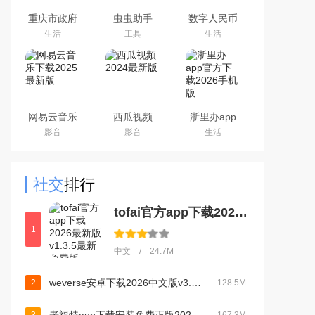
重庆市政府
虫虫助手
数字人民币
渝快办app
2026最新版
试点版官方
生活
工具
生活
官方版
游戏盒子
app安卓版
网易云音乐
西瓜视频
浙里办app
下载2025最
2024最新版
官方下载
影音
影音
生活
新版
2026手机版
社交
排行
tofai官方app下载2026最新版v1.3.5最新免费版
1
中文 / 24.7M
weverse安卓下载2026中文版v3.12.6官方安卓版
2
128.5M