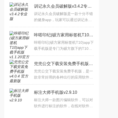
训记永久会员破解版v3.4.2专业版
训记永久会员破解版是一款十分不错
的健身app，玩家可以通过训记永久
会员破解版私人定制专属于你的健身
计划，通过智能反馈，精细调整下阶
咔嗒印纪(硕方家用标签机T10)app下载手机版v1.1.20官方版
段的训练课程，还有最新运
咔嗒印纪(硕方家用标签机T10)app下
载手机版是专门为硕方旗下的T10家
用标签机打造的智能互联手机端，能
够通过蓝牙直接与打印机连接，一键
兜兜公交下载安装免费手机版v4.0.4 官方最新版
打印手机上的各种文件，同
兜兜公交下载安装免费手机版，是一
款非常好用的各种出行的应用软件工
具，这款软件里面的很多的内容都是
非常的好用的，你还可以进行各种海
标注大师手机版v2.9.10
量的公交的查询，里面的
标注大师一款图片编辑软件，可以对
软件进行标注的软件，在线对软件来
编辑线条，标注，拥有指定区域放