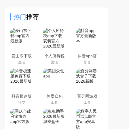
大、箭头、测量、连接线等等各种各
样的标注工具供你使用，满
热门
推荐
爱山东下载
个人所得税
抖音app官
app官方最
app下载安
方最新版本
生活
生活
影音
新版
装官方2026
最新版
抖音极速版
美团众包
百分网游戏
免费下载
app
盒子下载
社交
工具
工具
2026最新版
2026新版