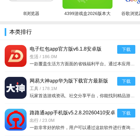
B浏览器
4399游戏盒2026版本大
谷歌浏览器
全
本类排行
电子红包app官方版v6.1.8安卓版
下载
生活
/
186.0M
一款覆盖生活方方面面的省钱福利平台。通过本应用您可以在线领取多种消费红包，只要完成在平台上消费就能获取相应的福利红包。平台可消费渠道非常多，比如加油充电、缴纳话费电费、购买火车票
网易大神app华为版下载官方最新版
下载
v4.15.0华为版
工具
/
178.1M
玩家首选游戏资讯、社交分享平台，你能找到精品游戏资源，可以与其他玩家交流游戏技巧，还可以向大神学习经验，游戏成长材料、定制礼包每日领，游戏进阶快人一步，独家定制游戏
路路通app手机版v5.2.8.20260410安卓
下载
版
出行
/
23.0M
一款非常好的软件，用户可以通过这款软件进行查询列车时刻站点，支持多功能搜索，功能强大，还可以在上面查询余票，这款软件安全无广告，可以说是一款非常好的软件，并且结果是非常准确的，感兴