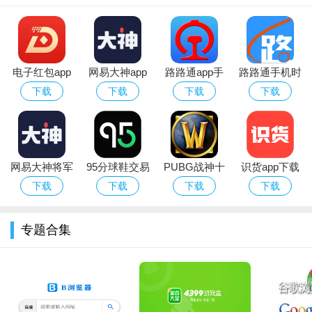
电子红包app
网易大神app
路路通app手
路路通手机时
官方版
华为版下载官
机版
刻表app官方
下载
下载
下载
下载
方最新版
安卓版
然后用户们直接输入工作群给的会议号和设置自己的昵称，
再点击“加入会议”即可快速加入工作会议
网易大神将军
95分球鞋交易
PUBG战神十
识货app下载
令下载安装官
app平台下载
字架下载安卓
官方正版最新
下载
下载
下载
下载
方2026最新版
免费版
版本
专题合集