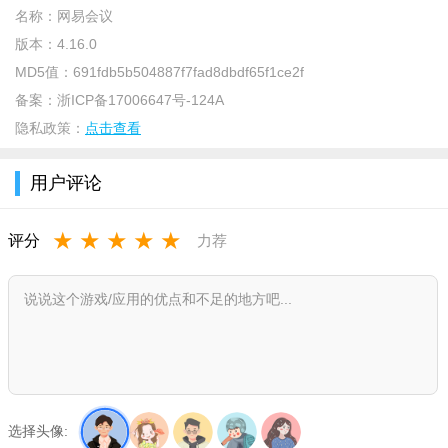
名称：
网易会议
版本：
4.16.0
MD5值：
691fdb5b504887f7fad8dbdf65f1ce2f
备案：
浙ICP备17006647号-124A
隐私政策：
点击查看
用户评论
★
★
★
★
★
评分
力荐
然后用户们可以点击“加入会议”
选择头像: