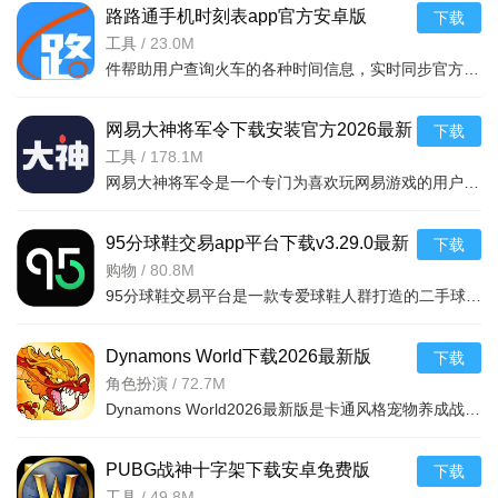
路路通手机时刻表app官方安卓版
下载
软件内容
v5.2.8.20260410安卓版
工具
/
23.0M
核心定位：面向有远程办公、线上会议需求的个人与企业用
件帮助用户查询火车的各种时间信息，实时同步官方行车数据，及时的提供车辆数据，确保用户正常使用，提供便捷的充值通道和专用的抢票通道，出票速度快，付款及出票，极速抢票，各种
户，作为“高效协作的视频会议解决方案”，核心目标是通过新一
网易大神将军令下载安装官方2026最新
代音视频技术打破空间限制，实现多人实时互动沟通，满足日常
下载
版v4.15.0安卓版
工具
/
178.1M
例会、项目讨论、跨部门协作等多样化办公场景需求，聚焦“稳定
网易大神将军令是一个专门为喜欢玩网易游戏的用户打造的手机应用工具，为用户提供了最丰富的功能，里面能够为用户提供游戏攻略，游戏工具，游戏账户交易，改密码，升级服务等等，让广大的网易玩家能够放心的去玩游戏
流畅、功能全面、操作便捷”的会议服务。
场景与适配：覆盖中小型团队例会、大型企业会议、跨地域
95分球鞋交易app平台下载v3.29.0最新
下载
项目沟通等场景，支持Android和iOS多平台使用，适配移动办
版
购物
/
80.8M
95分球鞋交易平台是一款专爱球鞋人群打造的二手球鞋交易平台，超多大牌保真的球鞋和潮流服饰。非常多的潮流达人的购物专场。平台不仅有着平台的专业鉴定，而且还有各种保障机制让用户们对交易更加满意。有需要的朋
公、居家办公等碎片化场景；无论是需要快速入会、共享数据，
还是管控会议秩序，都能提供对应功能支持，满足不同规模组织
Dynamons World下载2026最新版
下载
的会议需求。
v1.12.62 安卓版
角色扮演
/
72.7M
服务特点：以“免费实用、专业稳定”为核心，所有基础功能免
Dynamons World2026最新版是卡通风格宠物养成战斗RPG手游，可免费获取皮卡丘、裂空座等神兽。玩法类似精灵宝可梦，能捕捉训练宝可梦，需考虑属性相克策略。支持实时PVP对战、世界BOSS超
费开放，采用新一代音视频技术保障会议流畅性，界面设计简洁
直观，降低操作门槛，让用户专注于会议内容而非技术操作。
PUBG战神十字架下载安卓免费版
下载
v7.68.0安卓免费版
工具
/
49.8M