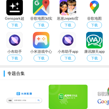
Genspark超
谷歌地图3d实
崽崽zepeto官
谷歌地图
级智能体官方
景地图手机下
方版最新版本
google maps
下载
下载
下载
下载
下载最新版
载中文版
下载
下载安装最新
版
小布助手
小米游戏中心
小布助手app
康讯聊天app
(Breeno)app
下载官方下载
下载安装2026
免费下载最新
下载
下载
下载
下载
官方正版手机
最新版
版
版
专题合集