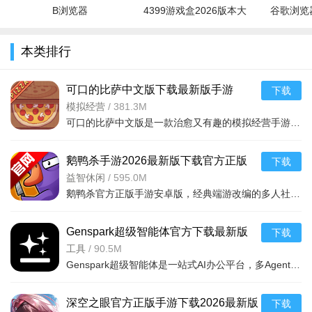
B浏览器
4399游戏盒2026版本大
谷歌浏览器
全
本类排行
可口的比萨中文版下载最新版手游
下载
v5.48.1官方版
模拟经营
/
381.3M
可口的比萨中文版是一款治愈又有趣的模拟经营手游，中文适配流畅、玩法丰富易上手，既能体验披萨制作的乐趣，也能感受经营店铺的成就感，是休闲解压的优质选择。
鹅鸭杀手游2026最新版下载官方正版
下载
v1.1.3中文版
益智休闲
/
595.0M
鹅鸭杀官方正版手游安卓版，经典端游改编的多人社交推理手游，核心三大阵营博弈。复刻端游精髓优化语音，三端互通新手友好。含多元模式、实时语音社交，安卓专属福利，支持自定义操作，带来趣味推理与开黑快乐。
Genspark超级智能体官方下载最新版
下载
v2.8.1安卓版
工具
/
90.5M
Genspark超级智能体是一站式AI办公平台，多Agent协同实现全流程自动化。整合30+主流模型，一键交付文表PPT等成品。功能涵盖AI文档/表格/幻灯片、会议纪要、多模型聊天、图片创作、实时翻译
深空之眼官方正版手游下载2026最新版
下载