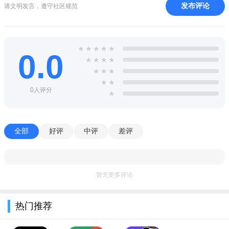
发布评论
请文明发言，遵守社区规范
3、你还可以在线收到更多的新信息，不错过每一条重要的任
务。
4、这款软件的使用也非常简单，你只要登录个人中心就可以
★
★
★
★
★
0.0
★
★
★
★
使用了。
★
★
★
小编评测
★
★
0人评分
★
该软件帮助用户直接在线管理患者的疾病情况，合理的利用
医疗资源，及时的与病人们进行沟通，提高医生的工作效率！
全部
好评
中评
差评
暂无更多评论
热门推荐