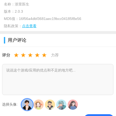
1、浙里医生app是医疗机构综合监管平台，为政府、特别是
名称：
浙里医生
卫生健康部门决策和监管服务；
版本：
2.0.3
2、浙里医生app是医疗机构能力提升平台，为医院提升管理
MD5值：
16f56a4dbf3681aec19bcc04185f8e56
和医疗水平服务；
隐私政策：
点击查看
3、以居民电子健康卡为服务入口，把便民、惠民的健康医疗
用户评论
服务通过“互联网；
4、通过“互联网+/大数据+”探索医疗精准扶贫和实时远程协同
★
★
★
★
★
评分
力荐
服务，做到医疗扶贫扶真贫、真扶贫；
5、形成政府监管、上下联动、资源合理配置的一体化智慧健
康服务网络。
产品优势
1、通过这款软件，你还可以学习到更多的医学技术，让自己
的医术更高。
选择头像:
2、医生还可以在线管理自己的患者，让工作更加轻松简单。