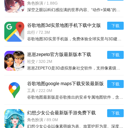
v0.305.2安卓版
角色扮演
/
1.88G
深空之眼以科幻感拉满的世界内容、“动作+策略”的多元玩法与人性化的养成设计，打造了一款兼具操作爽感与深度策略的3D动作手游，为科幻与动作游戏爱好者带来优质体验。
谷歌地图3d实景地图手机下载中文版
下载
v26.13.06最新安卓官方版
出行
/
72.3M
谷歌地图3D实景手机版，免费体验全球实景与3D建造。特色包括220国地图、1亿地点信息、GPS导航等。亮点在于3D城市游览、实时路况及街景探索。功能涵盖查看3D建筑、搜索地点、路线规划及全球街景探访，
崽崽zepeto官方版最新版本下载
下载
v4.19.210官方版
社交
/
320.2M
崽崽ZEPETO是3D虚拟形象社交软件，支持像素级捏脸（拍照生成或明星动漫同款）、全场景装扮与自定义创作变现。可探索多元场景、玩休闲游戏，通过专属代码加好友，生成个性表情包，与好友偶像云合影。v4.1
谷歌地图google maps下载安装最新版
下载
v26.13.06最新版
工具
/
222.0M
谷歌地图最新版是谷歌推出的安卓专属地图软件，含220国精确地图，支持多接入方式。亮点有实时路况、自动重选路线、1亿+地点信息及超广公交覆盖。具备定位搜索、多模式GPS导航、语音播报、街景室内图，还可保
幻想少女公会最新版手游免费下载
下载
v1.0.0安卓版
角色扮演
/
89.0M
幻想少女公会以像素萌娘为表、放置护肝为里、深度策略为核，完美平衡休闲与养成，是喜欢魔物娘与放置玩法玩家的不二之选。