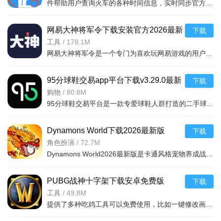
件帮助用户查询火车的各种时间信息，实时同步官方行车数据，及时的提供车辆数据，确保用户正常使用，提供便捷的充值通道和专用的抢票通道，出票速度快，付款及出票，极速抢票，各种
网易大神将军令下载安装官方2026最新
下载
版v4.15.0安卓版
工具
/
178.1M
网易大神将军令是一个专门为喜欢玩网易游戏的用户打造的手机应用工具，为用户提供了最丰富的功能，里面能够为用户提供游戏攻略，游戏工具，游戏账户交易，改密码，升级服务等等，让广大的网易玩家能够放心的去玩游戏
95分球鞋交易app平台下载v3.29.0最新
下载
版
购物
/
80.8M
95分球鞋交易平台是一款专爱球鞋人群打造的二手球鞋交易平台，超多大牌保真的球鞋和潮流服饰。非常多的潮流达人的购物专场。平台不仅有着平台的专业鉴定，而且还有各种保障机制让用户们对交易更加满意。有需要的朋
Dynamons World下载2026最新版
下载
v1.12.62 安卓版
角色扮演
/
72.7M
Dynamons World2026最新版是卡通风格宠物养成战斗RPG手游，可免费获取皮卡丘、裂空座等神兽。玩法类似精灵宝可梦，能捕捉训练宝可梦，需考虑属性相克策略。支持实时PVP对战、世界BOSS超
PUBG战神十字架下载安卓免费版
下载
v7.68.0安卓免费版
工具
/
49.8M
提供了多种吃鸡工具可以免费使用，比如一键修改画质，调节游戏的各种参数，还可以提供一些其他实用功能，比如快速清理手机内存、手机加速等，优化手机性能，提供更流畅的游戏体验，