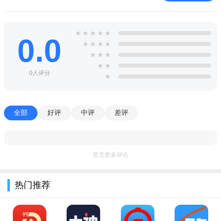
性能优化设置：提供专门的优化设置选项，可以帮助用户更
好地发挥设备的性能潜力，实现更准确、高效的网络参数模拟和
★
★
★
★
★
0.0
★
★
★
★
测试。
★
★
★
易于上手：无需专业的网络技术知识，普通用户也能轻松进
★
★
0人评分
★
行网络参数的设置和调整，使得网络优化变得更加简单易行。
详细的帮助文档：提供了详尽的帮助文档，用户可以通过阅
读这些文档快速了解应用的功能、使用方法以及解决常见问题的
全部
好评
中评
差评
技巧。
软件亮点：
暂无更多评论
1.无需ROOT手机，无需连接数据线
2.提供快速.可靠.功能齐全的弱网模拟服务
热门推荐
3.提供TCP/UDP网络协议抓包功能