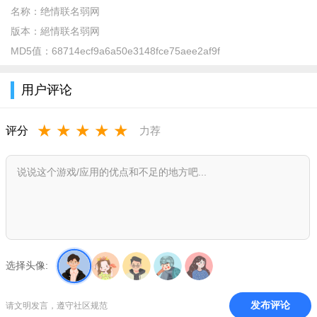
软件特色：
名称：
绝情联名弱网
版本：
絕情联名弱网
1、可以快速了解当前的网络参数，并根据网络数据来打开相
MD5值：
68714ecf9a6a50e3148fce75aee2af9f
关的应用程序。
2、能够以列表的形式，对相关的网络数据进行测试，同时还
用户评论
可以开启弱网模式。
★
★
★
★
★
3、采用零门槛交互设计，用户无需专业网络知识即可快速完
评分
力荐
成参数设置与动态调节。
4、内置智能帮助系统，用户通过查阅文档即可快速掌握功能
特性、操作流程及常见问题解决方案。
5、利用软件提供的各种测试工具和参数设置功能，对网络进
行全面的测试和分析。
选择头像:
软件优势：
设备兼容性良好：能够在多种操作系统和不同类型的移动设
发布评论
请文明发言，遵守社区规范
备上稳定运行，保证了广泛的适用性。