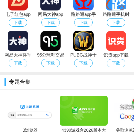
电子红包app
网易大神app
路路通app手
路路通手机时
官方版
华为版下载官
机版
刻表app官方
下载
下载
下载
下载
方最新版
安卓版
网易大神将军
95分球鞋交易
PUBG战神十
识货app下载
令下载安装官
app平台下载
字架下载安卓
官方正版最新
下载
下载
下载
下载
方2026最新版
免费版
版本
专题合集
B浏览器
4399游戏盒2026版本大
谷歌浏览器