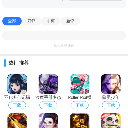
★
角色技能之间能够形成流畅连击，战斗过程中打击感与视觉
冲击力非常强。
全部
好评
中评
差评
2、【经典角色还原】
大量熟悉动漫人物登场，技能动作与招式表现都充满原作味
暂无更多评论
道。
3、【横版格斗体验】
热门推荐
经典横版操作模式搭配高速战斗节奏，能够快速点燃竞技激
情。
4、【联机对战玩法】
羽化升仙记福
渡魔手册变态
Roller Riot横
降灵少年
支持与好友一起展开热血PK，对战过程更加刺激耐玩。
利版
版
街快打
（BT版）
下载
下载
下载
下载
5、【角色成长系统】
部分角色支持属性强化与战力提升，能够逐步提高整体战斗
能力。