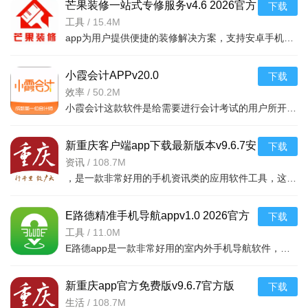
芒果装修一站式专修服务v4.6 2026官方
下载
中文版
工具
/
15.4M
app为用户提供便捷的装修解决方案，支持安卓手机下载，涵盖设计、施工、监理等功能，
小霞会计APPv20.0
下载
效率
/
50.2M
小霞会计这款软件是给需要进行会计考试的用户所开发的一款线上学习软件,在软件中可以进行专业系统的学习和加
新重庆客户端app下载最新版本v9.6.7安
下载
卓版
资讯
/
108.7M
，是一款非常好用的手机资讯类的应用软件工具，这款软件里面的很多的内容和热点
E路德精准手机导航appv1.0 2026官方
下载
中文版
工具
/
11.0M
E路德app是一款非常好用的室内外手机导航软件，用户利用这款软件可以精准的定位自己的位置，输入想去的地方
新重庆app官方免费版v9.6.7官方版
下载
生活
/
108.7M