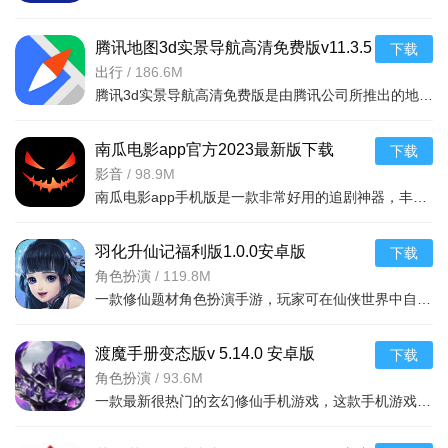
游戏玩法：
1、游戏的基本操作按键：AD左右移动，S防御，J攻击/确
腾讯地图3d实景导航高清免费版v11.3.5
下载
定，K跳跃。按U键可以使出远攻，鼬的常规乌鸦攻击。
安卓版
出行
/
186.6M
腾讯3d实景导航高清免费版是由腾讯公司所推出的地图app软件，大家可以通过这款软件去快速准确的获取最新的定
2、按I键可以使出小绝招，豪火球之术，威力差强人意，但使
用组合键W+I，使出的火遁小绝招威力要大些，覆盖范围广。
南瓜电影app官方2023最新版下载
下载
3、组合键W+U使出的招数：先抛出风魔手里剑，再吐豪火
v9.3.4手机版
影音
/
98.9M
南瓜电影app手机版是一款非常好用的追剧神器，丰富的影视内容，为用户精选了海量高清、热播的影片资源，每天
球，同时对空和对地攻击。
4、有些时候按O键召唤伙伴也是不错的方式，宇智波鼬搭配
羽化升仙记福利版1.0.0安卓版
下载
宇智波斑，宇智波家族的战斗。
角色扮演
/
119.8M
一款修仙题材角色扮演手游，玩家可在仙侠世界中自由探索，免费领取海量福利，安卓手机即
5、组合键K+J也能使出乌鸦攻击，跳跃中对地攻击。
6、这里不得不吐槽鼬的大招了，大绝招月读必须与敌人面对
渡魔手册变态版v 5.14.0 安卓版
下载
面才有效，有点距离都会白白耗气3格，总体来说，该游戏大大弱
角色扮演
/
93.6M
化了鼬。
一款最新很热门的玄幻修仙手机游戏，这款手机游戏具有非常庞大的世界观设计，游戏中玩家们