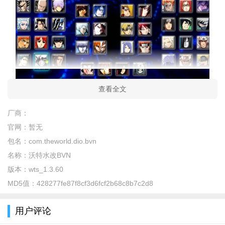
查看全文
游戏介绍：
厂商：
沃特水改BVN是一款主打动作格斗的横版对战游戏。它在
官网：
暂无
BVN经典格斗玩法基础上进行创新改版，融入了水元素主题的全
包名：
com.theworld.dio.bvn
新角色与技能设定。玩家能够操控风格各异的格斗英雄，在水之
名称：
沃特水改BVN
领域里施展连招与必杀技，体验畅快淋漓的打击感。游戏提供单
版本：
wts_1.3.60
人闯关和多人对战两种模式，既可以挑战强大的Boss，也能和好
MD5值：
428277fe87f8cf3d6fcf2b68c8b7c2d8
友实时切磋技艺！
游戏特色：
用户评论