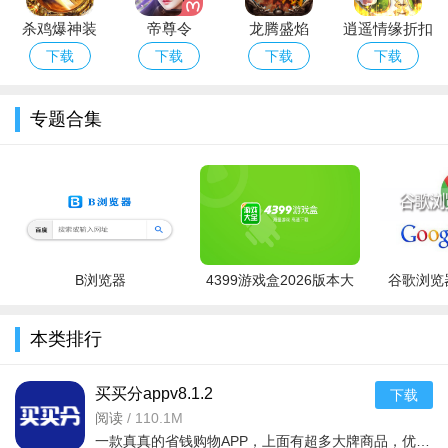
杀鸡爆神装
帝尊令
龙腾盛焰
逍遥情缘折扣
版
下载
下载
下载
下载
专题合集
游戏亮点：
1、震撼人心的惊喜挑战冒险即将开启，多样指尖连招，精彩
B浏览器
4399游戏盒2026版本大
谷歌浏览器
非凡的多人决斗强势来袭。
全
2、震撼的厮杀传奇竞技再度重燃，自由争霸的巅峰对决历程
本类排行
开启，更多全新副本的探索之路正迎面袭来。
3、经典的虚拟按键布局中，多样酷炫的大招技能连击，开启
买买分appv8.1.2
下载
你的全新对决。
阅读
/
110.1M
一款真真的省钱购物APP，上面有超多大牌商品，优惠的令人难以相信，每天都送出大量优惠券，用户