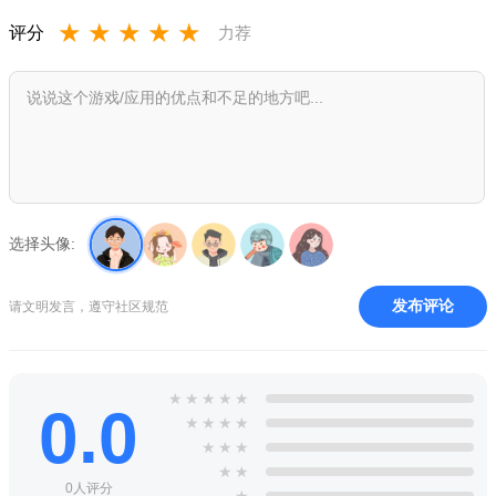
1、国内大佬的全新改版版本，超多非死神火影的角色加入，
★
★
★
★
★
评分
力荐
玩起来更加带感。
2、全部的人物都是直接完整的，无需自己亲自闯关获取，减
去了肝游戏的时间。
3、拿起来就可以开启畅爽的横版激斗，各种强大角色玩起来
让人热血沸腾哦。
4、在死神VS火影游戏中每天别样精彩振奋袭来，精彩无限的
选择头像:
战役完美展现。
5、超棒的打击手感，全新人物的加入，更加便捷的联机内容
发布评论
请文明发言，遵守社区规范
玩起来更爽快。
6、超酷炫激斗对抗实时拉响序幕，不断的战斗积攒怒气，激
★
★
★
★
★
活全新战斗形态。
0.0
★
★
★
★
游戏优势：
★
★
★
★
★
1、【炫酷技能连招】
0人评分