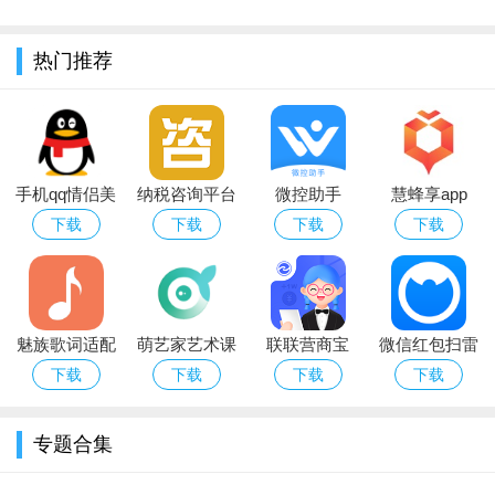
热门推荐
手机qq情侣美
纳税咨询平台
微控助手
慧蜂享app
化包app
下载
下载
下载
下载
魅族歌词适配
萌艺家艺术课
联联营商宝
微信红包扫雷
软件功能
软件app
程APP
app安卓最新
软件（微信全
下载
下载
下载
下载
1、【短拍小视频】10秒拍出生活好戏,用最简单方式记录生活
版本
能红包扫雷）
中的有趣瞬间
专题合集
2、【游戏直播】观看游戏大神英雄联盟LOL、DOTA、DNF