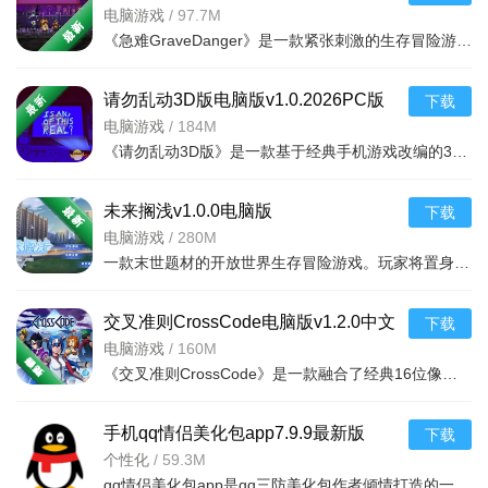
电脑游戏
/
97.7M
《急难GraveDanger》是一款紧张刺激的生存冒险游戏，玩家将置身于充满危机的未知环境中，面对重重险境与时间
请勿乱动3D版电脑版v1.0.2026PC版
下载
电脑游戏
/
184M
《请勿乱动3D版》是一款基于经典手机游戏改编的3D解压休闲游戏，现已登陆PC平台。玩家需要在各种充满机关的
未来搁浅v1.0.0电脑版
下载
电脑游戏
/
280M
一款末世题材的开放世界生存冒险游戏。玩家将置身于被灾难摧毁的荒芜大地，扮演一名幸存者，
交叉准则CrossCode电脑版v1.2.0中文
下载
正式版
电脑游戏
/
160M
《交叉准则CrossCode》是一款融合了经典16位像素风格与现代动作RPG元素的独立游戏。玩家将扮演一位名为莉娅
手机qq情侣美化包app7.9.9最新版
下载
个性化
/
59.3M
qq情侣美化包app是qq三防美化包作者倾情打造的一款，美化主题为动漫粉色风格，去除不必