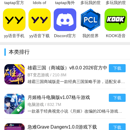
型、军团分配分组，人事管理效率大大提升，并且组内人员拥有
taptap官方
Idols of
taptap海外
多玩我的世
多玩我的世
正版下载免
Starlight官
版下载2025
界盒子ios下
界盒子修改
个性公会展示，快速找到属于自己的组织
费版游戏盒
方版免费下
最新版
载最新苹果
器刷金币领
3、独创主题模式。每个主题用于讨论统一指定内容，更快找
子v2.96.3安
载2025安卓
v3.56.7官方
版v2.6.0官
红包版v3.2
版
到属于自己的组织
yy语音手机
yy语音下载
Discord官方
我的世界
KOOK语音
4、聊天记录永久线上保存，随时随地翻查。服务器保存所有
版下载2026
手机版2026
下载安卓最
pcl2启动器
app下载最
聊天记录，您可以在任何一台电脑上登陆YY，查看群内全部聊天
最新免费版
最新版
新版
手机版下载
新版
本类排行
v8.66.1安卓
v8.66.1安卓
v337.10官
最新免费版
2026v1.85.0
记录。一切尽在您的掌握之中
官方
方安卓
v2
安卓版
5、在YY频道的麦序模式里可以K歌，也有大咖艺人直播秀、
雄霸三国（商城版）v8.0.0 2026官方中
下载
明星在线零距离，YY现场直播带你领略万人现场的澎湃，感受偶
文版
BT变态游戏
/
210.8M
雄霸三国商城版是一款经典三国策略手游，适配安卓手机，玩家可招募武将、攻城略地，体验真实三国战场，下载
像零距离的魅力
月姬格斗电脑版v1.07格斗游戏
下载
电脑游戏
/
832.7M
一款基于经典视觉小说《月姬》改编的2D格斗游戏，由同人社团French-Bread开发。游戏继
急难Grave Dangerv1.0.0游戏下载
下载