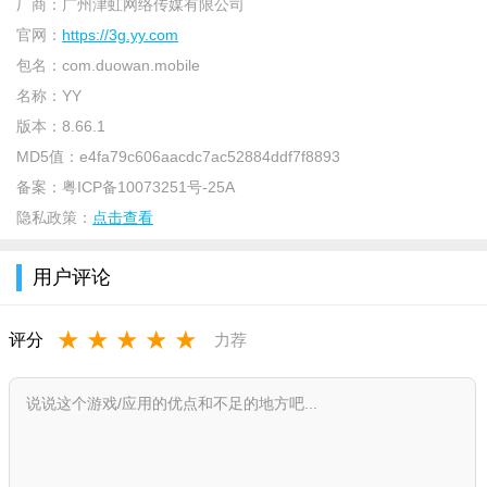
厂商：
广州津虹网络传媒有限公司
官网：
https://3g.yy.com
包名：
com.duowan.mobile
名称：
YY
版本：
8.66.1
MD5值：
e4fa79c606aacdc7ac52884ddf7f8893
备案：
粤ICP备10073251号-25A
隐私政策：
点击查看
用户评论
软件特色
★
★
★
★
★
评分
力荐
1、汇集千万网络红人、明星模特，与你真实面对面互动
2、全民直播，人人都是大明星，快，拿起你的手机开播
3、超5亿用户，百万人同在线，万人直播间一起嗨
4、随时加入，想聊就聊，还可以邀请好友，让社交更有活力