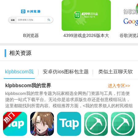
等精彩赛事直播，酣畅淋漓！游戏宅必备
3、【爆照广场】男神女神海量私照大曝光，有的看还有得
玩，创新弹幕新玩法，快来让弹幕飞
4、【开启全民直播时代】手机YY可以开播了！现在就拿起你
B浏览器
4399游戏盒2026版本大
谷歌浏览器
的手机，在现场，全民直播时代由你开启
全
相关资源
5、【直播大咖秀，飙歌交朋友】女神主播、小鲜肉、萌系妹
子、K歌达人、劲爆好声音、爆笑口才,草根们，大咖们，全天24
小时不间断，和你视频互动，专属娱乐！在这里，交朋友，开心
klpbbscom我
安卓仿ios图标包主题
类似土豆聊天软
玩，你不孤单
klpbbscom我的世界
的世界
免费下载
件的app
进入专区>>
软件亮点
klpbbscom我的世界专题为玩家精选全网热门资源与工具，打造便
捷的一站式下载平台。无论你是追求原版生存还是创意模组玩法，
1、高效即时语音通话。不延迟、不掉线。集中管理万人群、
这里都能找到所需内容。模组推荐方面，<我的世界烦人的村民模组
普通群，不用再为数不清的群烦恼，更有效，更方便
凭借独特的NPC互动机制成为近..
2、支持群内再分组，方便组织管理。将群内人员进行分组，
每个小组相当于一个小群。从上到下的管理模式，按照会员类