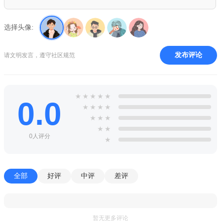
5、星级评定隔绝不良用户，社交更放心
选择头像:
发布评论
请文明发言，遵守社区规范
★
★
★
★
★
0.0
★
★
★
★
★
★
★
★
★
0人评分
★
全部
好评
中评
差评
暂无更多评论