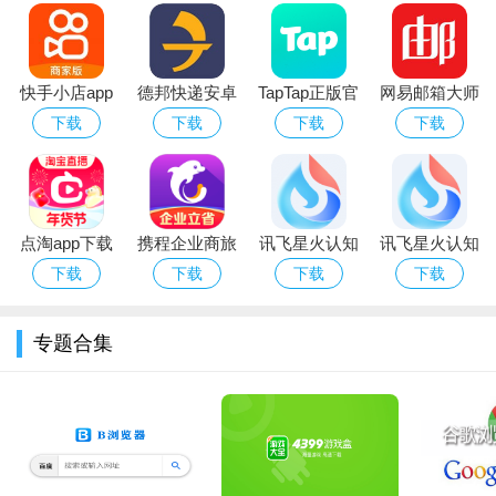
快手小店app
德邦快递安卓
TapTap正版官
网易邮箱大师
官方下载2026
版
方下载最新版
安卓版
下载
下载
下载
下载
安卓最新版
本2026
点淘app下载
携程企业商旅
讯飞星火认知
讯飞星火认知
安装2026最新
app下载2026
大模型app官
大模型app下
下载
下载
下载
下载
版
最新版
方手机版
载2026手机版
专题合集
ucturbo国际版 简介
ucturbo国际版将能够让你可以随时完成更多的内容的查询的
手机软件，简单的查询浏览模式都可以让你随时查看更多的内