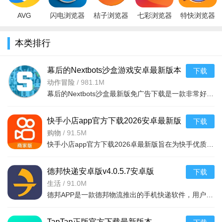
AVG
闪电浏览器
桔子浏览器
七彩浏览器
特快浏览器
Browser浏
app手机专
手机版
app最新官
软件官方手
览器手机中
业版v7.0安
v1.6.8.1003
方版v1.0.0
机版
本类排行
文版v4.0.52
卓版
最新版
安卓版
v4.2.0.0.0最
安卓版
新安卓版
幕后的Nextbots沙盒游戏安卓最新版本
下载
v11.2.2 中文版
动作冒险
/
981.1M
幕后的Nextbots沙盒最新版免广告下载是一款非常好玩的3D沙盒建造冒险游戏，高度自由的玩法和丰富的游戏内容，可以带给玩家们更多的冒险体验，采用第一视角，玩家可以自由探索和冒险，可以构建自己的基地，
快手小店app官方下载2026安卓最新版
下载
v7.2.40.481安卓最新版
购物
/
91.5M
快手小店app官方下载2026卓最新版旨在为快手优质用户提供便捷的商品售卖服务，高效的将自身流量转化为收益，app拥有的功能很强大，店家可以在线查看所有的订单详情，软件拥有工作台，效率工具，客服消息等
德邦快递安卓版v4.0.5.7安卓版
下载
生活
/
91.0M
德邦APP是一款德邦物流推出的手机快递软件，用户可以通过手机下单查单、跟踪及个人资料管理等基本功能，方便快捷。
TapTap正版官方下载最新版本