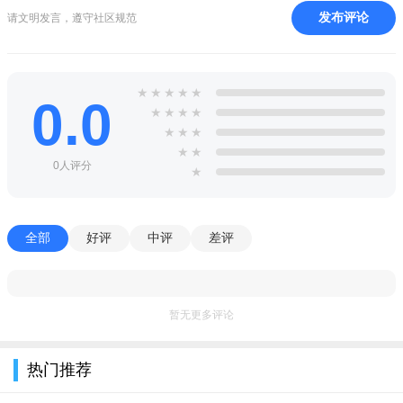
发布评论
请文明发言，遵守社区规范
1、需要的内容都可以去查找，下载功能帮助你更好的保存重
要信息，还有批量管理；
2、平台的信息内容非常丰富，搜索非常容易，方便你以非常
★
★
★
★
★
0.0
快的速度浏览所有网页。
★
★
★
★
★
★
★
★
★
0人评分
★
全部
好评
中评
差评
暂无更多评论
热门推荐