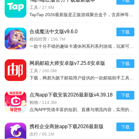
下载
2026v2.94.0-mkt#100300手机版
工具
/
27.9M
TapTap 2026最新版是正版游戏聚合盒子，含原神等海量大作，更新及时。有平台+游戏双重福利，定期推主题权益；内置地图/配队/找搭子工具及安装包管理，提升体验。支持多登录保障安全，青少年模式兼顾不
合成魔法中文版v9.6.0
下载
模拟经营
/
196.7M
一款十分不错的趣味卡通休闲系列系列游戏，玩家可以通过合成魔法中文版利用自己的魔法来合成，建造自己的花园完成每天的任务，点击方块就能合成，操作起来非常简单有趣，还能够在梦幻的游戏世界之中
网易邮箱大师安卓版v7.25.6安卓版
下载
工具
/
160.0M
下载，网易为旗下邮箱用户提供的一款邮箱助手工具，支持网易邮箱、QQ邮箱、Gmail、139邮箱、Hotmail、新浪邮箱等各类个人邮箱。喜欢就来下载吧
点淘app下载安装2026最新版v4.39.18
下载
官方版
购物
/
114.3M
点淘APP凭借丰富的短剧、直播与潮流内容，实用的观剧、购物和互动功能，以及追剧购物一站式、优惠福利丰厚、内容互动丰富的核心亮点，成为追剧剁手党的宝藏平台，既为用户带来畅快的沉浸式观剧体验，又能让用户在
携程企业商旅app下载2026最新版
下载
v10.24.0安卓版
出行
/
66.1M