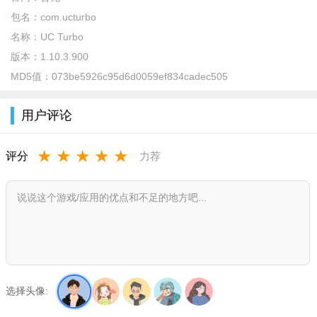
1、这里的搜索方式非常方便，可以根据个人需求进行查找，
包名：
com.ucturbo
在线内容丰富随时查询；
名称：
UC Turbo
2、操作非常快，热点上的动态信息实时为你更新，而且每天
版本：
1.10.3.900
同步让你查找更多内容；
MD5值：
073be5926c95d6d0059ef834cadec505
3、用户可以根据自己的需求搜索自己想要浏览的网页，且所
用户评论
有内容都是免费获取的；
4、在这里可以有很好的网页浏览体验，点击也可以让你查看
★
★
★
★
★
评分
力荐
所有的文件详情更轻松。
ucturbo国际版 亮点
1、通过搜索，您可以准确地抓取您想要搜索的内容，如果需
要，您可以在本地下载；
2、随时给你更好的选择、强大的功能、丰富的页面，快速使
用，满足用户个人使用；
选择头像:
ucturbo国际版 优势