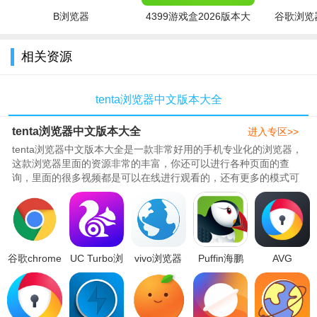
容，自由的完成更多的资源的查询，一键就可以轻松的浏览更多
B浏览器
4399游戏盒2026版本大
谷歌浏览器
的内容。
全
相关资源
tenta浏览器中文版本大全
tenta浏览器中文版本大全
进入专区>>
tenta浏览器中文版本大全是一款非常好用的手机专业化的浏览器，
这款浏览器里面的资源非常的丰富，你还可以进行各种页面的查
询，里面的很多视频都是可以在线进行观看的，还有更多的模式可
以打开，都是没有广告的，保密的观看不会有痕迹，289带来了最
新版、破解版、中文版、专业版等等全新的内容，帮助你更好的体
验，需要的朋友们快快下载体验吧。..
谷歌chrome
UC Turbo浏
vivo浏览器
Puffin海鹏
AVG
浏览器下载
览器中文汉
下载安装
浏览器海外
Browser浏
安装2026最
化版国际版
2026最新版
最新版
览器汉化版
新版安卓版
v1.10.3.900
v28.6.0.1最
v9.7.2.51367
v4.0.52免费
v145.0.7632.109
安卓版
新安卓版
安卓版
版