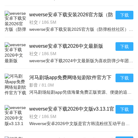
weverse安卓下载安装2026官方版（防
下载
弹粉丝社区）v3.13.1官方最新版
社交
/
186.5M
weverse安卓下载安装2025官方版（防弹粉丝社区）是一款非常棒的粉丝社区平台，是一款可以与自己喜欢的明星交流的软件，只需轻轻按一下按钮，便可与世界各地的粉丝们交流，获得最新的爱豆行程消息和资讯，
weverse安卓下载2026中文最新版
下载
v3.13.1最新安卓版
社交
/
186.5M
weverse安卓下载2024中文最新版为喜欢防弹少年团的粉丝带来了许多的福利，为粉丝和朋友创建高质量的互动平台，随意发表与偶像有关的任何话题，用户可以在这里获得偶像的个人信息，可以与许多粉丝聊天，从
河马剧场app免费网络短剧软件官方下
下载
载v3.1.0安卓版
影音
/
81.0M
河马剧场短剧app凭借海量免费正版资源、便捷的追剧功能与创新的收益模式，精准解决了用户找剧难、付费门槛高、追剧不便捷的痛点，既满足了碎片化娱乐需求，又通过互动与收益机制提升了使用粘性，是短剧爱好者的优
weverse安卓下载2026中文版v3.13.1官
下载
方安卓版
社交
/
186.5M
Weverse安卓2026中文版是官方韩流粉丝互动平台，无需翻墙。明星亲自分享动态、私密内容及专属视频，每月多场直播可互动；支持多语言翻译，粉丝跨地域交流、建社区；还有专属活动、行程提醒，助你轻松获取