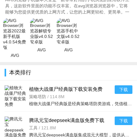
具，这款软件里面的功能不仅丰富。在avg浏览器浏览器中，它将
能够为您提供更优质的上网方式，让您的上网更轻松、更简单。一
键上网，更方便快捷，找到更多你想要的优质资源。289今天为你
整理了相关的中文版、手机版、最新版等等内容，你可以根据自己
的需求进行下载，喜欢的朋友们快快下载体验吧。..
AVG
AVG
AVG
Browser浏
Browser浏
Browser浏
览器解锁专
览器手机中
览器2022最
业版v4.0.52
文版v4.0.52
本类排行
新手机版
安卓版
安卓版
v4.0.54免费
版
植物大战僵尸经典版下载安装免费
下载
v3.15.0安卓版
策略塔防
/
114.8M
植物大战僵尸经典版是经典策略塔防类游戏，凭借植物抵御僵尸守护家园的核心玩法，通过种植植物构建防线，抵御从屏幕右侧持续入侵的僵尸，风靡全球，游戏的界面简洁，操作简单，上手容易，全年龄段都适合玩这款游戏。
腾讯元宝deepseek满血版免费下载
下载
v2.63.0安卓版
工具
/
121.8M
腾讯元宝deepseek满血版集成混元大模型，提供从文档解析、多语言翻译到创意绘图、口语陪练的一站式AI服务。亮点在于其全面覆盖办公学习生活娱乐需求，特别适合追求效率与创意的用户。功能包括AI写作、对