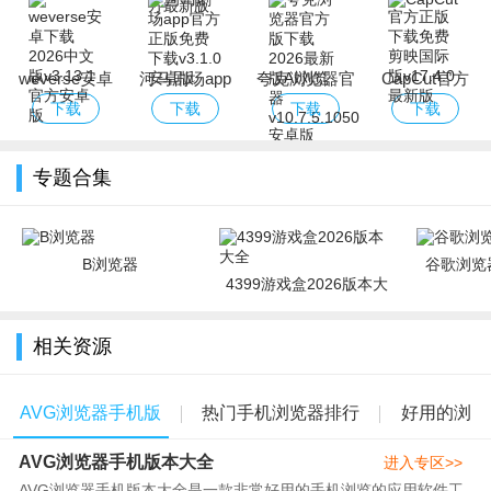
粉丝社区）
weverse安卓
河马剧场app
夸克浏览器官
CapCut官方
下载2026中文
官方正版免费
方版下载2026
正版下载免费
下载
下载
下载
下载
版
下载
最新版AI浏览
剪映国际版
器
专题合集
B浏览器
谷歌浏览器
4399游戏盒2026版本大
全
相关资源
AVG浏览器手机版
热门手机浏览器排行
好用的浏
AVG浏览器手机版本大全
本大全
榜2021
览器
进入专区>>
AVG浏览器手机版本大全是一款非常好用的手机浏览的应用软件工