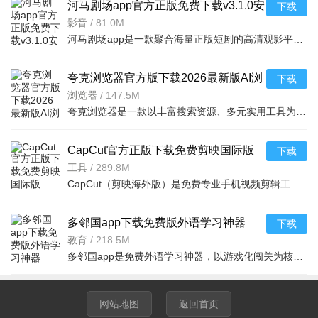
河马剧场app官方正版免费下载v3.1.0安
下载
卓版
影音
/
81.0M
河马剧场app是一款聚合海量正版短剧的高清观影平台，涵盖重生逆袭、古装甜宠等多元题材，提供智能推荐与无广告体验。亮点在于其720P-1080P超清画质及杜比音效，以及个性化推荐体系。功能包括智能播放续
夸克浏览器官方版下载2026最新版AI浏
下载
览器v10.7.5.1050安卓版
浏览器
/
147.5M
夸克浏览器是一款以丰富搜索资源、多元实用工具为内容基础，提供智能搜索、AI创作、学习辅助等功能，以极简设计、AI赋能、功能集成度高为特色的智能浏览器，为用户打造了高效便捷的网络信息获取与处理平台。
CapCut官方正版下载免费剪映国际版
下载
v17.4.0最新版
工具
/
289.8M
CapCut（剪映海外版）是免费专业手机视频剪辑工具，覆盖剪辑、特效、字幕、配乐全流程创作。智能一键成片、脚本转视频提升效率，多比例适配社交平台，云端存草稿防丢失。支持中文，可去水印，零基础也能快速产
多邻国app下载免费版外语学习神器
下载
v6.73.3安卓版
教育
/
218.5M
多邻国app是免费外语学习神器，以游戏化闯关为核心，覆盖40+语种（含主流、小众及虚构语言）。课程适配碎片时间，10-15分钟即可完成单元，通过听说读写多维度训练强化能力。融入奖励机制与动画引导，自动
网站地图
返回首页