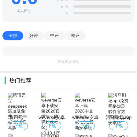
★
★
0人评分
★
全部
好评
中评
差评
暂无更多评论
热门推荐
腾讯元宝
weverse安卓
weverse安卓
河马剧场app
deepseek满
下载安装2026
下载2026中文
免费网络短剧
下载
下载
下载
下载
血版免费下载
官方版（防弹
最新版
软件官方下载