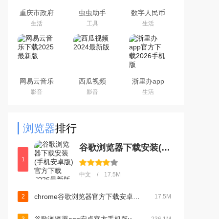
重庆市政府
虫虫助手
数字人民币
渝快办app
2026最新版
试点版官方
生活
工具
生活
官方版
游戏盒子
app安卓版
网易云音乐
西瓜视频
浙里办app
下载2025最
2024最新版
官方下载
影音
影音
生活
新版
2026手机版
浏览器
排行
谷歌浏览器下载安装(手机安卓版)官方下载2026最新版v145.0.7632.109安卓最新版
1
中文 / 17.5M
chrome谷歌浏览器官方下载安卓2026最新版v145.0.7632.109最新官方安卓版
2
17.5M