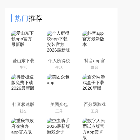
待办事项、周年纪念等。手机小部件
编辑策划，轻装上阵，手指轻
热门
推荐
爱山东下载
个人所得税
抖音app官
app官方最
app下载安
方最新版本
生活
生活
影音
新版
装官方2026
最新版
抖音极速版
美团众包
百分网游戏
免费下载
app
盒子下载
社交
工具
工具
2026最新版
2026新版