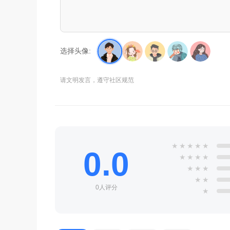
选择头像:
请文明发言，遵守社区规范
★
★
★
★
★
0.0
★
★
★
★
★
★
★
★
★
0人评分
★