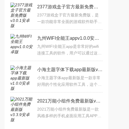
2377游戏盒子官方最新免费版v3.0.1安卓版
2377游戏盒子官方最新免费版，是
一款功能非常全面的游戏软件助手。
用户可以免费下载各种好玩的破解手
游。最新、最热门的游戏都聚集在这
九州WIFI全能王appv1.0.0安卓版
里。海量游戏攻略和游戏资
九州WIFI全能王app是非常好的wifi
连接工具的软件，用户可以通过这个
平台去进行测速，在这里能够帮助用
户轻松的去进行检测，并且信号的强
小海主题字体下载app最新版v1.0.0安卓版
度也是非常的大，在这里大
小海主题字体app最新版是一款非常
好用的个性化应用软件工具，这个虚
拟可以为你免费带来手机字体和特殊
字体的软件，不止有丰富的资源，每
2021万能小组件免费最新版v3.3.9安卓版
天还有更新，导入数据有尽
2021万能小组件免费最新版是一款
风格多样的手机桌面应用工具APP。
可以帮助您管理移动桌面上的图标、