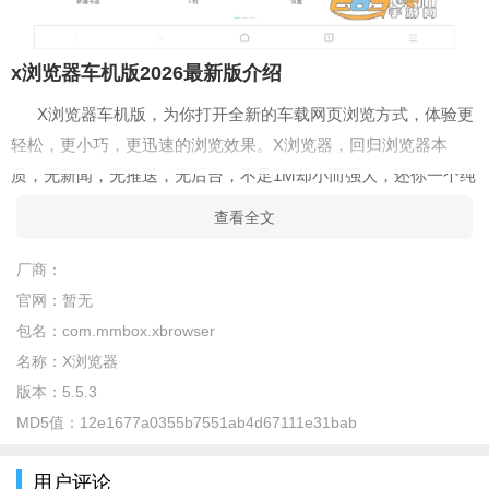
x浏览器车机版2026最新版介绍
X浏览器车机版，为你打开全新的车载网页浏览方式，体验更
轻松，更小巧，更迅速的浏览效果。X浏览器，回归浏览器本
质，无新闻，无推送，无后台，不足1M却小而强大，还你一个纯
粹的车机浏览器。
查看全文
x浏览器车机版2026最新版特色
厂商：
1，800KB大小，性能却超越您的预期
官网：
暂无
2，强悍的广告阻拦，标识广告可能干掉你不喜爱的所有广
包名：
com.mmbox.xbrowser
告，去除不了你打我
名称：
X浏览器
版本：
5.5.3
3，内置即时翻译,即时词典，浏览英文更便当
MD5值：
12e1677a0355b7551ab4d67111e31bab
4，洁净整洁，没有推送，不驻留后盾，十分省电
用户评论
5，只请求6个必要的权限，他很保险不会窃取你的隐衷