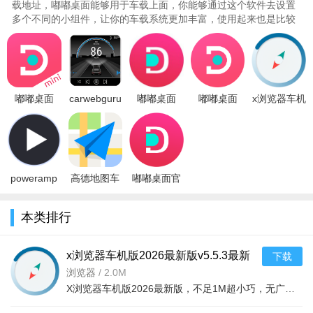
载地址，嘟嘟桌面能够用于车载上面，你能够通过这个软件去设置
多个不同的小组件，让你的车载系统更加丰富，使用起来也是比较
方便，里面也对接了一些车机版..
嘟嘟桌面
carwebguru
嘟嘟桌面
嘟嘟桌面
x浏览器车机
mini车机版
车机主题最
PROapk免
app车机版
版2026最新
2022最新版
新汉化版
费版
v2.024031
版v5.5.3最
vMINI1.01100
v1.0 安卓版
vAs1.011004
新版
安卓最新版
poweramp
高德地图车
嘟嘟桌面官
车机破解版
机版2026最
方免费下载
vbuild-987-
新版下载导
v2.026014
本类排行
uni永久破解
航v9.1.0最
安卓版
x浏览器车机版2026最新版v5.5.3最新
下载
版
浏览器
/
2.0M
X浏览器车机版2026最新版，不足1M超小巧，无广告无推送，界面简约纯粹。智能搜索补全，内置即时翻译，权限仅