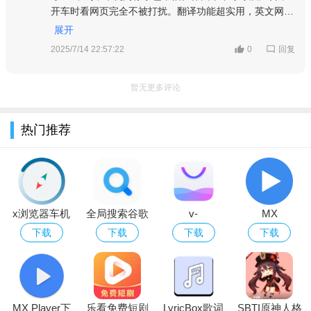
开车时看网页完全不被打扰。翻译功能超实用，英文网页
秒懂。而且不后台偷跑流量，省电还安全，权限也只申请
展开
必要的，太放心了！强烈推荐给车主们！
回复
2025/7/14 22:57:22
0
暂无更多评论
热门推荐
x浏览器车机
全局搜索谷歌
v-
MX
版2026最新版
版下载2026最
appstore(vivo
Player(MX播
下载
下载
下载
下载
新版
国际版)下载
放器)最新版
2026最新版
去广告
MX Player下
乐看免费短剧
LyricBox歌词
SBTI原神人格