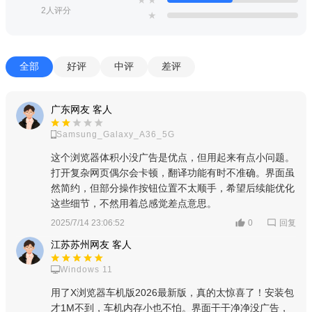
2人评分
★
X浏览器车机版是一款能够安装在汽车多媒体设备上的X浏览
器软件，软件使用清理非常的流畅，搜索效率也非常的高，没有
广告不会打扰到司机的操作，289为你提供X浏览器车机版apk下
全部
好评
中评
差评
载
广东网友 客人
Samsung_Galaxy_A36_5G
这个浏览器体积小没广告是优点，但用起来有点小问题。
打开复杂网页偶尔会卡顿，翻译功能有时不准确。界面虽
然简约，但部分操作按钮位置不太顺手，希望后续能优化
这些细节，不然用着总感觉差点意思。
回复
2025/7/14 23:06:52
0
江苏苏州网友 客人
Windows 11
用了X浏览器车机版2026最新版，真的太惊喜了！安装包
才1M不到，车机内存小也不怕。界面干干净净没广告，