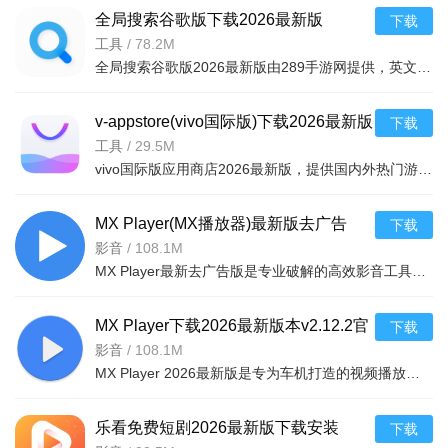
全局搜索谷歌版下载2026最新版
下载
v16.9.70最新版
工具
/
78.2M
全局搜索谷歌版2026最新版由289手游网提供，英文名为GlobalSearch。针对ColorOS打造可定制搜索体验，全新设
v-appstore(vivo国际版)下载2026最新版
下载
v7.26.2.2免费版
工具
/
29.5M
vivo国际版应用商店2026最新版，提供国内外热门游戏与应用，分类全免费，绿色安全。操作简单，海量资源覆盖
MX Player(MX播放器)最新版去广告
下载
v2.12.2最新版
影音
/
108.1M
MX Player最新去广告版是专业破解的高效影音工具，无广告干扰。作为安卓首款多核解码播放器，效能较单核提升
MX Player下载2026最新版本v2.12.2官
下载
方版
影音
/
108.1M
MX Player 2026最新版是专为车机打造的视频播放工具，支持4K画质与MKV、MP4等百种格式。亮点为ARM NEON等处
乐看免费短剧2026最新版下载安装
下载