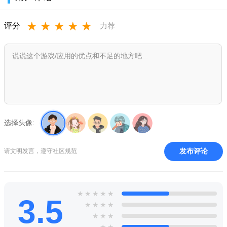
x浏览器车机版2026最新版亮点
★
★
★
★
★
评分
力荐
1、X只有1M,却没有缺失任何一个必要功能，小而强大
2、X首创的用户标识广告，让你方便的过滤掉烦人的广告
3、X只申请6个必要的权限，他很安全不会窃取你的隐私
4、X没有任何后台进程，没有消息推送，不会偷跑流量耗电
5、一些让你欲罢不能的一些贴心小技巧和福利
选择头像:
x浏览器车机版2026最新版功能
极简快速：简洁,省电,省流,不驻留任何后台进程，速度极快
发布评论
请文明发言，遵守社区规范
智能搜索：智能提示，智能补全，搜索热词，输入网址和搜
索极快
★
★
★
★
★
3.5
置同步到所有的设备上。
★
★
★
★
★
★
★
相关新闻
★
★