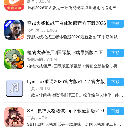
v1.0.1官方版
影音
/
83.5M
乐看2026官方版是一款免费畅享海量短剧的追剧应用。它以免费短剧为核心，提供丰富多样内容，涵盖多种题材。
穿越火线枪战王者体验服官方下载2026
下载
最新版v1.2.543.843最新版
飞行射击
/
1.90G
穿越火线枪战王者体验服2026最新版是CF手游测试服，优先解锁新枪械、玩法等内容，道具皮肤免费获取。保留端
植物大战僵尸2国际版下载最新版本正
下载
版v13.0.1最新中文官方版
策略塔防
/
775M
植物大战僵尸2国际版正版更新！解锁全新植物，挑战多样玩法，探索未知场景。官方下载渠道，确保游戏正版。英
LyricBox歌词2026官方版v1.7.2 官方版
下载
工具
/
29.1M
一款专业的移动歌词处理工具。操作简单人性化，能在本地音乐播放时提供歌词陪伴，
SBTI原神人格测试app下载最新版v1.0
下载
安卓版
工具
/
4.7M
SBTI 原神人格测试是一款趣味十足的人格测评工具，将热门游戏《原神》角色特质与经典性格分类体系相结合，通