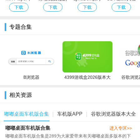
载2026最新版
2026最新版下
2026官方版
测试app下载
下载
下载
下载
下载
本
载安装
最新版
专题合集
B浏览器
4399游戏盒2026版本大
谷歌浏览器
全
相关资源
嘟嘟桌面车机版合集
车机版APP
谷歌浏览器版本大全
嘟嘟桌面车机版合集
进入专区>>
嘟嘟桌面车机版合集是289为大家爱带来有关嘟嘟桌面多版本的下