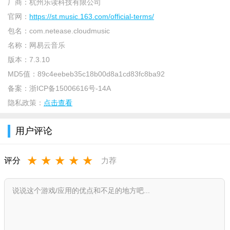
厂商：
杭州乐读科技有限公司
网易云音乐特色亮点
官网：
https://st.music.163.com/official-terms/
包名：
com.netease.cloudmusic
【云村社区】，村民创作表达和交流讨论的音乐社区，一个
名称：
网易云音乐
不仅可以听，还可以看和玩的新云村；
版本：
7.3.10
【明星入驻】，千位重磅明星、专业音乐人、知名DJ已入
MD5值：
89c4eebeb35c18b00d8a1cd83fc8ba92
驻；
备案：
浙ICP备15006616号-14A
【主播电台】，音乐故事、脱口秀、情感话题，好节目轻松
隐私政策：
点击查看
分享。
用户评论
【专业解读】，数千明星专访、电台节目、专业音乐人士每
周向你解读每周全球音乐动态；
★
★
★
★
★
评分
力荐
【千万曲库】，超全华语欧美日韩、电音ACG古风等超全音
乐种类，广泛涵盖陈奕迅、薛之谦、林俊杰、王菲、李荣浩、邓
紫棋等热门歌手新歌
【个性推荐】，广受好评的算法，自动推荐你感兴趣的新