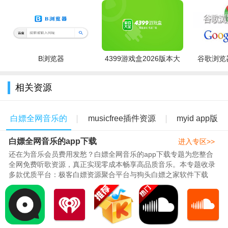
B浏览器
4399游戏盒2026版本大
谷歌浏览器
全
相关资源
白嫖全网音乐的
musicfree插件资源
myid app版
白嫖全网音乐的app下载
app下载
2023大全
本大全
进入专区>>
还在为音乐会员费用发愁？白嫖全网音乐的app下载专题为您整合
全网免费听歌资源，真正实现零成本畅享高品质音乐。本专题收录
多款优质平台：极客白嫖资源聚合平台与狗头白嫖之家软件下载
2026最新版汇聚全网音乐资源，一..