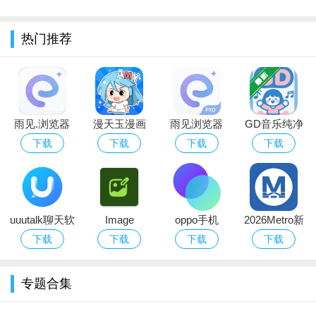
过千名大牌明星、专业音乐人、DJ进驻，专业的私房“歌单”和
音乐推荐，格调顿现；专业音乐编辑每周新奇独到的专题评论，
热门推荐
听歌也可更有趣。
雨见.浏览器
漫天玉漫画
雨见浏览器
GD音乐纯净
内核版app下
app免费下载
app安卓手机
无广告播放器
下载
下载
下载
下载
载官方版
免广告2026最
版
新版
uuutalk聊天软
Image
oppo手机
2026Metro新
件官方下载最
Toolbox图片
breeno指令插
时代app安卓
下载
下载
下载
下载
新版
编辑器汉化版
件apk
官方版
免费下载2026
专题合集
最新版