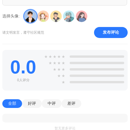
歌，比你更懂你；
【超清音质】，令人惊叹的CD音质、首首超清；
选择头像:
【精彩歌单】，超21亿歌单库，满足你跑步、学习、工作、
聚会等各种场景听歌需求；
发布评论
请文明发言，遵守社区规范
【趣味乐评】，音乐APP中独树一帜的乐评氛围，评论超热
闹，超8亿人一起听歌、一起写评论，趣味段子、故事、情感……
★
★
★
★
★
乐评看了就停不下来。
0.0
★
★
★
★
网易云音乐产品优势
★
★
★
★
★
云村社区，村民自己的社区；
0人评分
★
数千明星专访，解读全球音乐动态；
跑步FM，音乐搭配步点；
全部
好评
中评
差评
音乐指纹，快速匹配好音乐。
网易云音乐小编评测
暂无更多评论