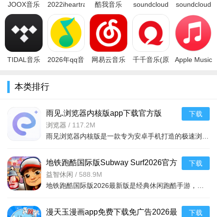
JOOX音乐
2022iheartradio
酷我音乐
soundcloud
soundcloud
app下载官
安卓中文版
app下载
音乐免费下
下载安卓最
方最新版本
v10.11.0最
2026免费最
载2026最新
新2024中文
2026v9.6.6
新版
新版
版v2026.01
版v2024.10
安卓
V9.3.4.2官
方
TIDAL音乐
2026年qq音
网易云音乐
千千音乐(原
Apple Music
app中文版
乐最新版下
下载2025最
百度音乐)安
下载官网最
下载官方正
载免费版
新版v7.3.10
卓版
新版本
本类排行
版v2.148.0
v20.6.0.8手
官方安卓版
v8.3.1.9
v5.2.0手机
安
机
版
雨见.浏览器内核版app下载官方版
下载
v8.0.3安卓版
浏览器
/
117.2M
雨见浏览器内核版是一款专为安卓手机打造的极速浏览器，采用高效内核技术，页面加载快，广告过滤强，操作流
地铁跑酷国际版Subway Surf2026官方
下载
最新版本下载v3.65.1安卓版
益智休闲
/
588.9M
地铁跑酷国际版2026最新版是经典休闲跑酷手游，以世界之旅为主题（现推北极度寒场景），操控角色躲避障碍收
漫天玉漫画app免费下载免广告2026最
下载