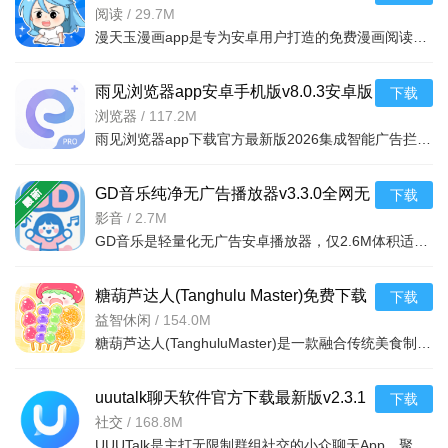
新版v4.0.3最新安卓版
阅读
/
29.7M
漫天玉漫画app是专为安卓用户打造的免费漫画阅读工具，收录海量国漫、日漫、韩漫资源，支持离线缓存、夜间模
雨见浏览器app安卓手机版v8.0.3安卓版
下载
浏览器
/
117.2M
雨见浏览器app下载官方最新版2026集成智能广告拦截、隐私无痕模式、省流量压缩等实用功能，为用户提供纯净、
GD音乐纯净无广告播放器v3.3.0全网无
下载
损音乐聚合工具
影音
/
2.7M
GD音乐是轻量化无广告安卓播放器，仅2.6M体积适配低配机。聚合全网曲库，支持无损播放/缓存、自定义音效、悬
糖葫芦达人(Tanghulu Master)免费下载
下载
2026最新版v1.216.0安卓版
益智休闲
/
154.0M
糖葫芦达人(TanghuluMaster)是一款融合传统美食制作与现代吃播文化的游戏，在游戏中玩家将以主角露露的身份
uuutalk聊天软件官方下载最新版v2.3.1
下载
最新版
社交
/
168.8M
UUUTalk是主打无限制群组社交的小众聊天App，聚焦兴趣圈层与垂直行业交流交流。AI人工双重审核保障环境纯净