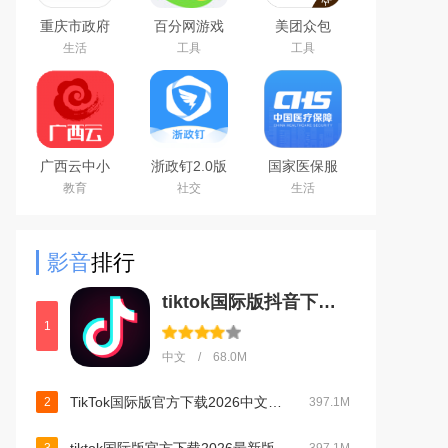
重庆市政府
百分网游戏
美团众包
渝快办app
盒子下载
生活
工具
工具
官方版
2026新版
广西云中小
浙政钉2.0版
国家医保服
学空中课堂
下载官方安
务平台app
教育
社交
生活
app
卓版
官方安卓版
影音
排行
tiktok国际版抖音下载官方正版最新版本v45.2.3安卓版
1
中文 / 68.0M
TikTok国际版官方下载2026中文最新版本v45.2.3最新官方安卓版
2
397.1M