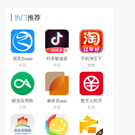
全免费，合法资源下载，无任何病
毒，有很多稀缺资源可以获取
热门
推荐
浙里办app
抖音极速版
手机淘宝下
官方下载
免费下载
载2026app
生活
社交
购物
2026手机版
2026最新版
最新版
酷安应用商
秦务员app
数字人民币
店app下载
下载2026最
试点版官方
工具
生活
生活
2026最新版
新版
app安卓版