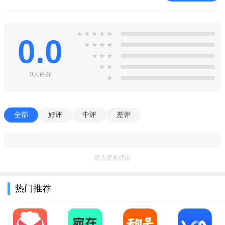
·更改图形
·谷歌网站显示修复
★
★
★
★
★
0.0
·全方位修改
★
★
★
★
★
★
★
·去除版本升级提示
★
★
0人评分
·合并文件夹
★
uc浏览器亮点
【头条资讯】精彩头条，热点新闻永不错过
全部
好评
中评
差评
【海量视频】全网上亿短视频，新鲜热点全收录
【游戏交友】内置超多小游戏，真人匹配随时开战
暂无更多评论
【海量小说】热门小说更快更新，阅读体验更省心
热门推荐
【贴心细节】无痕浏览，保护你的隐私；夜间模式，爱护你
的眼睛
uc浏览器优势