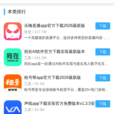
其实回过头来，阿里巴巴并不是最早投资UC的，当初UC占据
全
本类排行
了移动手机互联网市场的时候，为了扩大收益曾经接受过晨兴和
联创的1000万美元的投资。
乐嗨直播app官方下载2026最新版
下载
v4.0.9安卓最新版
社交
/
217.7M
一个高颜值的直播平台，提供多种类型的直播内容，包括唱歌、跳舞、聊天、吐槽等，吸引了大量用户和主播。用户可以在平台上观看直播、与主播互动、参与各种社交活动，享受多元
宛在AI软件官方下载安装最新版本
下载
v2.2.5最新版
工具
/
181.0M
宛在app是一款通过AI技术实现与逝去亲人数字化互动的暖心软件，软件运用前沿技术，让用户可与逝去亲人进行AI视频对话，实现数字化永生，还能存储生活点滴、将照片转视频，为用户提供情感寄托与回忆载体。
租号帮app官方下载2026最新版
下载
v1.1.9.2安卓版
工具
/
33.1M
租号帮是专业游戏账号租赁平台，覆盖20+热门游戏百万账号。核心目标盘活闲置账号、降低高端体验门槛，实现承租方低价享高端资源、出租方闲置变现、行业绿色生态三方共赢。提供全品类租赁、智能筛选、一键上号、托
声线app下载安装官方免费版本v1.3.5安
下载
卓版
工具
/
33.3M