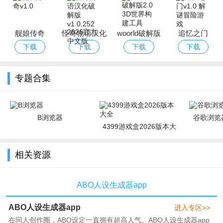
舰娘传奇
怪奇物语汉化
woorld破解版
追忆之门
破解版
下载
下载
下载
下载
专题合集
B浏览器
谷歌浏览器
4399游戏盒2026版本大
全
相关资源
ABO人设生成器app
ABO人设生成器app
进入专区>>
在同人创作圈，ABO设定一直拥有超高人气。ABO人设生成器app