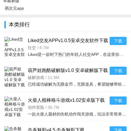
易次元app
官方正版下
载2026最新
本类排行
版v4.23.12
安
Liked交友APPv1.0.5安卓交友软件下载
下载
社交
/
8.7M
Liked是一款时下热门的年轻人社交APP，在这里你可以丢弃生活的伪装，在这里展现自我。平台用户实名认证，信
葫芦娃跑酷破解版v1.0 安卓破解版下载
下载
破解游戏
/
11.9M
已经成功破解为无限金币，无限道具，希望能够带给玩家更加愉快的游戏体验，喜欢的朋友快来
火柴人棍棒格斗游戏v1.02安卓版下载
下载
动作冒险
/
36.7M
一款火柴人题材的街机动作闯关游戏，玩法非常简单，你需要控制火柴人进行战斗，游戏中
击杀魅影v4.5 击杀魅影下载
下载