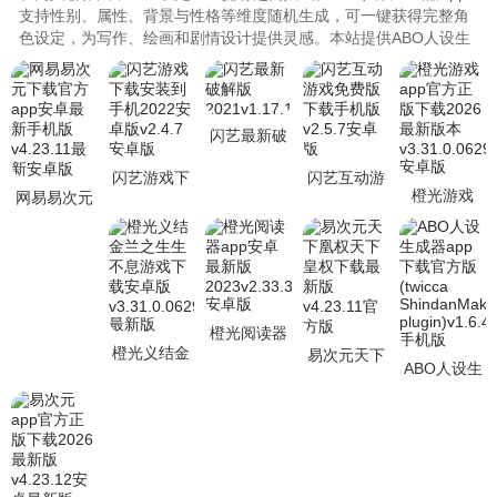
支持性别、属性、背景与性格等维度随机生成，可一键获得完整角
色设定，为写作、绘画和剧情设计提供灵感。本站提供ABO人设生
成器app下载官方版，安全稳定、功..
闪艺最新破
解版
闪艺游戏下
闪艺互动游
2021v1.17.1
橙光游戏
网易易次元
载安装到手
戏免费版下
app官方正
下载官方
机2022安卓
载手机版
版下载2026
app安卓最
版v2.4.7 安
v2.5.7安卓
最新版本
新手机版
版
v3.31
v4.23
橙光阅读器
橙光义结金
app安卓最
易次元天下
ABO人设生
兰之生生不
新版
凰权天下皇
成器app下
息游戏下载
2023v2.33.305.052
权下载最新
载官方版
安卓版v3.3
版v4.23.11
(twicca
Shinda