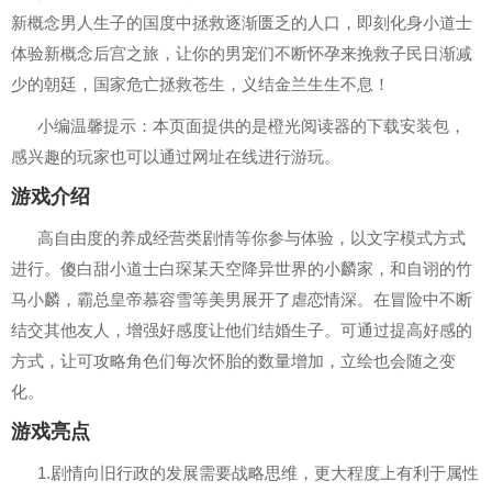
新概念男人生子的国度中拯救逐渐匮乏的人口，即刻化身小道士
体验新概念后宫之旅，让你的男宠们不断怀孕来挽救子民日渐减
少的朝廷，国家危亡拯救苍生，义结金兰生生不息！
小编温馨提示：本页面提供的是橙光阅读器的下载安装包，
感兴趣的玩家也可以通过网址在线进行游玩。
游戏介绍
高自由度的养成经营类剧情等你参与体验，以文字模式方式
进行。傻白甜小道士白琛某天空降异世界的小麟家，和自诩的竹
马小麟，霸总皇帝慕容雪等美男展开了虐恋情深。在冒险中不断
结交其他友人，增强好感度让他们结婚生子。可通过提高好感的
方式，让可攻略角色们每次怀胎的数量增加，立绘也会随之变
化。
游戏亮点
1.剧情向旧行政的发展需要战略思维，更大程度上有利于属性