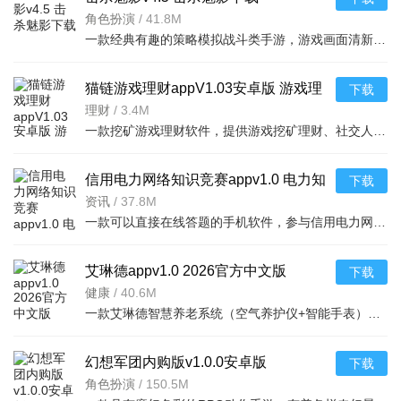
角色扮演
/
41.8M
一款经典有趣的策略模拟战斗类手游，游戏画面清新亮丽，还有各种可爱的萝莉御姐陪你一起战斗，喜
猫链游戏理财appV1.03安卓版 游戏理
下载
财赚钱
理财
/
3.4M
一款挖矿游戏理财软件，提供游戏挖矿理财、社交人脉理财等功能，人脉越多、理财金额越高，
信用电力网络知识竞赛appv1.0 电力知
下载
识竞赛答题
资讯
/
37.8M
一款可以直接在线答题的手机软件，参与信用电力网络知识竞赛可以获取非常多的奖励
艾琳德appv1.0 2026官方中文版
下载
健康
/
40.6M
一款艾琳德智慧养老系统（空气养护仪+智能手表）移动端后台控制、监测系统。您不仅可以远程管理
幻想军团内购版v1.0.0安卓版
下载
角色扮演
/
150.5M