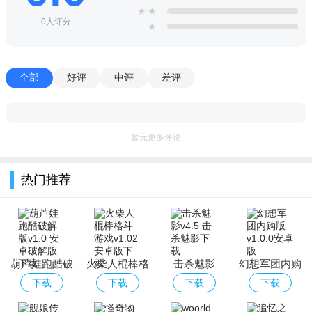
★
★
0人评分
★
全部
好评
中评
差评
暂无更多评论
热门推荐
葫芦娃跑酷破
火柴人棍棒格
击杀魅影
幻想军团内购
解版
斗游戏
版
下载
下载
下载
下载