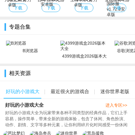
正版手游下载
版免费下载官
正版手游免费
戏免费下载
下载
下载
下载
下载
安装
方正版
下载
Hill Climb
Racing 2国际
专题合集
服
B浏览器
谷歌浏览器
4399游戏盒2026版本大
全
相关资源
好玩的小游戏大
最近很火的游戏合
迷你世界老版
好玩的小游戏大全
全
集
本
进入专区>>
好玩的小游戏大全为玩家带来各种不同类型的经典作品，它们上手
容易，操作简单，带来全新的游戏体验，包含了休闲、角色扮演、
动作、剧情、文字等多种元素，让你利用碎片化时间感受一份休闲
时光，289手游网为大家推荐地铁跑酷、元气骑士、迷你世界、海