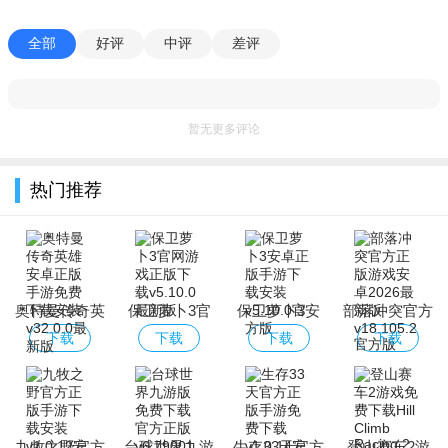
全部
好评
中评
差评
暂无更多评论
热门推荐
奥特曼传奇英
保卫萝卜3官
保卫萝卜3安
部落冲突官方
雄安卓正版手
网游戏正版下
卓正版手游下
正版游戏安卓
下载
下载
下载
下载
游免费下载安
载
载安装
2026最新版
装
九牧之野官方
台球世界九游
生存33天官方
登山赛车2游