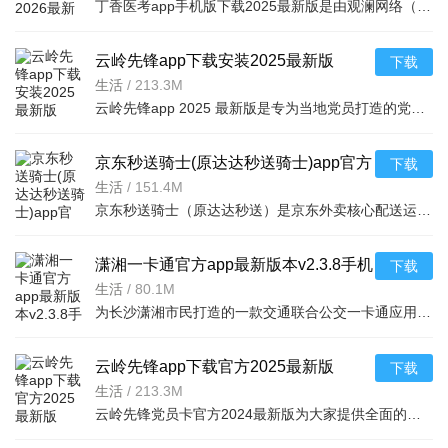
丁香医考app手机版下载2025最新版是由观澜网络（杭州）有限公司打造的一款非常好用的学习医疗知识的平台，软件功能强大涵盖了一系列诊断疾病、药物拼写及临床护理等知识内容，每一次学习都可获得丰富的经验和
云岭先锋app下载安装2025最新版
下载
v3.1.1安卓版
生活
/
213.3M
云岭先锋app 2025 最新版是专为当地党员打造的党建平台。亮点在于能加强党员交流、获取最新活动资讯。它功能丰富，有会议活动、工作平台、在线学堂，还能规划工作流程、同步信息，让你轻松掌握党组织动态，
京东秒送骑士(原达达秒送骑士)app官方
下载
版v12.23.0安卓版
生活
/
151.4M
京东秒送骑士（原达达秒送）是京东外卖核心配送运力的接单工具，支持兼职/全职（众包/团队模式）。新手享前30单免费、首单18元奖及保护，提供专业培训。功能含接单、导航、订单管理，度过新手期需缴押金（最低
潇湘一卡通官方app最新版本v2.3.8手机
下载
版
生活
/
80.1M
为长沙潇湘市民打造的一款交通联合公交一卡通应用，市民下载潇湘一卡通官方app，轻松实现手机刷码乘车、手机NFC乘车、NFC充值公交卡等功能，方便快捷，操作简单，欢迎下载使
云岭先锋app下载官方2025最新版
下载
v3.1.1官方版
生活
/
213.3M
云岭先锋党员卡官方2024最新版为大家提供全面的党建学习平台，旨在为各级党组织和党员提供日常党务的通知公告、文件学习、三会一课、党务公开、组织活动、学习教育、党费缴纳、短信群发、视频会议、互动交流等便