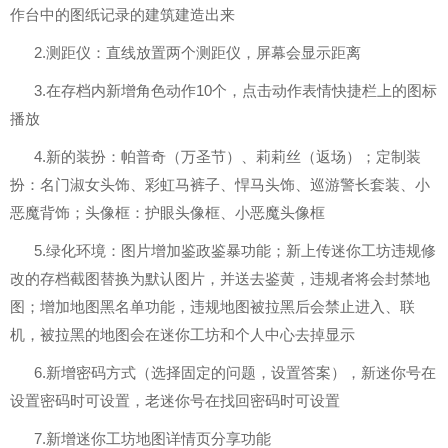
作台中的图纸记录的建筑建造出来
2.测距仪：直线放置两个测距仪，屏幕会显示距离
3.在存档内新增角色动作10个，点击动作表情快捷栏上的图标
播放
4.新的装扮：帕普奇（万圣节）、莉莉丝（返场）；定制装
扮：名门淑女头饰、彩虹马裤子、悍马头饰、巡游警长套装、小
恶魔背饰；头像框：护眼头像框、小恶魔头像框
5.绿化环境：图片增加鉴政鉴暴功能；新上传迷你工坊违规修
改的存档截图替换为默认图片，并送去鉴黄，违规者将会封禁地
图；增加地图黑名单功能，违规地图被拉黑后会禁止进入、联
机，被拉黑的地图会在迷你工坊和个人中心去掉显示
6.新增密码方式（选择固定的问题，设置答案），新迷你号在
设置密码时可设置，老迷你号在找回密码时可设置
7.新增迷你工坊地图详情页分享功能