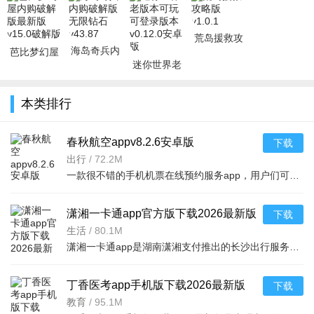
岛奇兵等等小游戏，希望大家都能度过愉快的休闲时光，感兴趣的
小伙伴快来下载体验吧！..
荒岛援救攻
海岛奇兵内
芭比梦幻屋
略版v1.0.1
购破解版无
迷你世界老
内购破解版
限钻石
版本可玩可
最新版v15.0
v43.87
登录版本
破解版
本类排行
v0.12.0安卓
版
春秋航空appv8.2.6安卓版
下载
出行
/
72.2M
一款很不错的手机机票在线预约服务app，用户们可以通过春秋航空app直接订购机票，随时查看各个航班信息，如有延误情况还会第一时间通知。为用户提供出行一站式服务体验，快来下载体验。春秋航
潇湘一卡通app官方版下载2026最新版
下载
本v2.3.8安卓版
生活
/
80.1M
潇湘一卡通app是湖南潇湘支付推出的长沙出行服务软件，整合公交地铁等支付业务，支持NFC感应实体卡及二维码乘车，可在线充值、查余额、找网点、申领潇湘卡，还能获取电子发票，操作简单实用，让出行更便捷高效
丁香医考app手机版下载2026最新版
下载
v6.89.0官方版
教育
/
95.1M