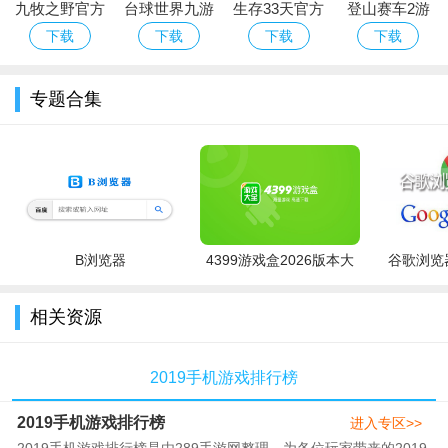
九牧之野官方
台球世界九游
生存33天官方
登山赛车2游
焰火棒，复活药，五门派挂件、武器外观、外装……游戏内
正版手游下载
版免费下载官
正版手游免费
戏免费下载
下载
下载
下载
下载
签到即可获得，毫无操作难度，不费心的富贵，谁人不心动噜？
安装
方正版
下载
Hill Climb
Racing 2国际
2 温柔的富贵 女儿节活动
专题合集
服
不止春风温柔，富贵也可“温柔”。“春风十里”测试开启后，指
尖江湖将限时开启“女儿节活动”（具体开启时间请持续关注3妹消
息哦）！试问谁不想和花圣宇晴一起闯荡江湖，花间月下呢？
在“女儿节活动”中，只要少侠们积极参与活动，完成指定任
务，就可以获得超多奖励啦！还有终极大奖，“温柔的富贵”最终
B浏览器
4399游戏盒2026版本大
谷歌浏览器
奥义——花圣同游！
全
相关资源
用兑换的道具去增加宇晴的好感度，即可获得同游信物，最
后邀请【花圣·宇晴】同游江湖！（好萌，我可以[破音]！）
2019手机游戏排行榜
除此之外，还有梦幻秋千出没，不容错过！闲时同情缘、好
友一起，吹轻风、荡秋千、感受江湖风韵，岂不是悠哉游哉？
2019手机游戏排行榜
进入专区>>
2019手机游戏排行榜是由289手游网整理，为各位玩家带来的2019