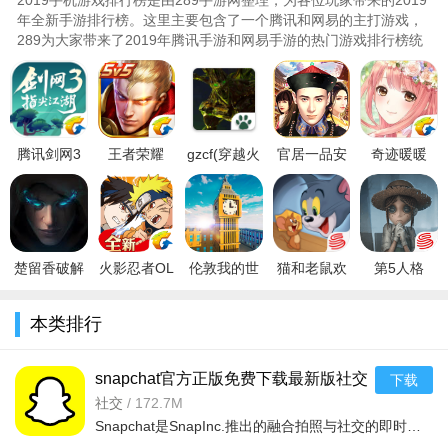
需要一提的是：不删档上线后该秋千会直接返还原物，且原
年全新手游排行榜。这里主要包含了一个腾讯和网易的主打游戏，
物可交易哦！
289为大家带来了2019年腾讯手游和网易手游的热门游戏排行榜统
计，拥有腾讯和网易大厂的品质保证，玩法和内容都拥有很高的品
小提示：
质，各位寻找游戏的小伙伴可以优先考虑这些游戏，一定不要错过
了哦！..
秋千【桃影闲心】和跟宠【念念】一样，在不删档上线之
后，都可以选择使用相同账号在iOS或
安卓
端继承。但一个账号
腾讯剑网3
王者荣耀
gzcf(穿越火
官居一品安
奇迹暖暖
只能继承一次哦！
指尖江湖手
2019夏季新
线2019单机
峰破解版
2019新年破
游v3.3.0官
版V1.45.1.1
破解版
v1.0.8安卓
解版V6.1.0
3 划算的富贵 充值返利
方正式版
暑假版
本)V2.2最新
版
安卓最新版
版
俗话说得好：有羊毛就一定要薅~“春风十里”测试推出三大超
划算富贵产品，月卡、基金、每日礼包，3妹看了都要昏古七惹~
楚留香破解
火影忍者OL
伦敦我的世
猫和老鼠欢
第5人格
版v20.0安卓
破解版无限
界内购版
乐互动网易
v1.54网易版
一、30天特权 隐元密令
版
元宝安卓最
v1.2安卓版
版v1.0
v1.0
本类排行
新版
开通月卡【隐元密令】，可享受个人幸运值、食品饱食
度、名剑币等多方面buff效果，修炼先人一步，助力大侠之路！
snapchat官方正版免费下载最新版社交
下载
软件v13.86.0.50安卓版
社交
/
172.7M
而且【隐元密令】的价钱也相当优惠，仅售30元，一天一
Snapchat是SnapInc.推出的融合拍照与社交的即时通讯软件，以阅后即焚和丰富特效为核心，深受青少年喜爱。亮点在于隐私保护到位，特效持续更新，社交场景多元。功能涵盖即时聊天、AR特效拍照、故事
块钱！