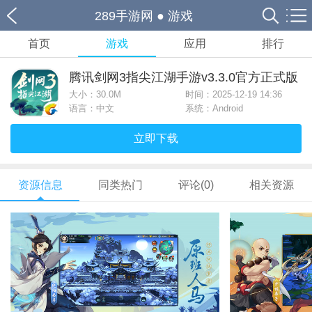
289手游网
●
游戏
首页
游戏
应用
排行
腾讯剑网3指尖江湖手游v3.3.0官方正式版
大小：
30.0M
时间：2025-12-19 14:36
语言：中文
系统：Android
立即下载
资源信息
同类热门
评论(0)
相关资源