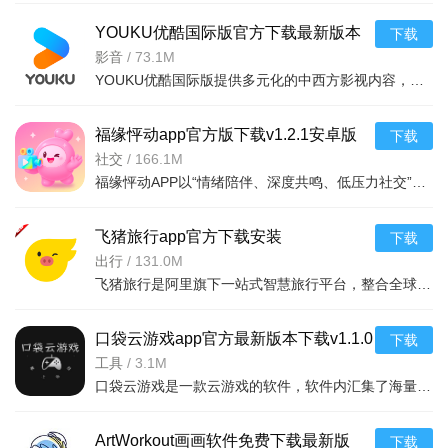
二、30天基金 大唐钱庄
YOUKU优酷国际版官方下载最新版本
下载
v11.1.34安卓版
影音
/
73.1M
大唐钱庄隆重开业，稳赚不赔的理财产品了解一下~6倍收
YOUKU优酷国际版提供多元化的中西方影视内容，支持多语言字幕切换，满足全球用户需求。亮点在于其全球化内容布局与本地化设计，无广告干扰，带来更纯净观影体验。功能包括多品类内容浏览、视频离线下载、云同步
益，立即返还30000，连续30天每日可领5000，走过路过不要错
过！
福缘怦动app官方版下载v1.2.1安卓版
下载
社交
/
166.1M
打工是不可能打工的，一辈子都不可能打工的。让钱自己
福缘怦动APP以“情绪陪伴、深度共鸣、低压力社交”为核心优势，通过语音树洞、暖心互动与情绪记录功能，为用户打造了一款区别于浅层社交的“情绪友好型”平台。它不仅解决了现代人群“心事无处诉、社交怕尴尬”的
生钱，舒舒服服过日子，多棒~
三、每日礼包 三倍价值
飞猪旅行app官方下载安装
下载
v9.10.49.104安卓版
出行
/
131.0M
每日礼包，每日限购3个，分别包含上品纳元丹、上品玄
飞猪旅行是阿里旗下一站式智慧旅行平台，整合全球机票酒店景点等全品类资源，覆盖行前到行后全流程。AI智能辅助预订与行程管理，信用住、智能抢票提升效率。新人享百元礼包，会员专享高星酒店折扣等权益，超亿用户
心丸、五行石、金条、紫色材料宝箱、金月糕，三倍价值量，等
于打三折！可以说超划算~且充值通宝只需满6元即可领取萌萌哒
口袋云游戏app官方最新版本下载v1.1.0
下载
宠物——小猪【如意哼哼】哦，嗯不说了3妹把这三只猪抱回家了
安卓版
工具
/
3.1M
~
口袋云游戏是一款云游戏的软件，软件内汇集了海量正版游戏资源，游戏类型也比较多，涵盖休闲益智、策略竞技、冒险解谜等多游戏，而且不需要下载游戏，在软件内的游戏可以即点即玩，是手游爱好者的实用工具。
ArtWorkout画画软件免费下载最新版
下载