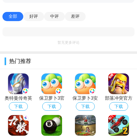
全部
好评
中评
差评
【以指为剑 尽享激爽燃斗】
攻防百式破，指尖游龙舞。技能设计在保留特色的基础上进行融
合和创新。转守为攻的触发技与化险为夷的羁绊技都将深化少侠
的战斗策略与体验。
暂无更多评论
剑网3指尖江湖手游玩法
热门推荐
1 省事的富贵 八天签到
小牛趋势、指数新高，抄底做空啥的一概不懂……富贵有没
有省事的路子？有der！“春风十里”
测试
推出八天签到福利活动，
动动手指即可获得超多奖励！
奥特曼传奇英
保卫萝卜3官
保卫萝卜3安
部落冲突官方
活动规则
雄安卓正版手
网游戏正版下
卓正版手游下
正版游戏安卓
下载
下载
下载
下载
游免费下载安
载
载安装
2026最新版
少侠在首次到达稻香村后的12天内累计签到8天，即可获得专
装
属门派外装和本次测试绝版专属跟宠“念念”等丰厚福利，被领取
后的【跟宠·念念】还可在游戏正式上线后返还哦~