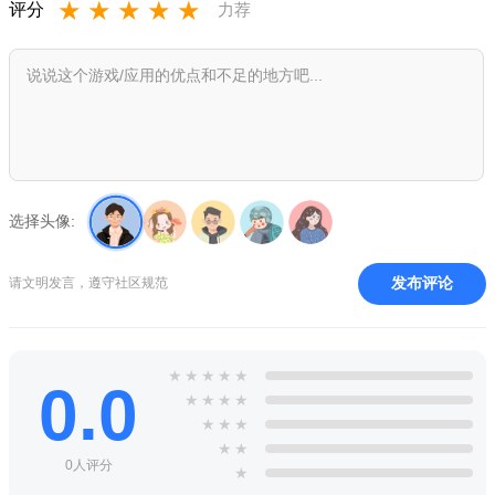
★
★
★
★
★
评分
力荐
足够的空间供少侠探索存在于传说的心醉往事。
【群侠携游 牵动快意恩仇】
群侠四方聚，江湖任我行。以好感度累积解锁角色的方式养成收
集《剑网3》大世界的各路群侠，建立与角色之间的羁绊，谱写群
侠云集的专属于你的剑网3指尖江湖。
选择头像:
【江湖绘卷 沉醉国风画境】
纤手破画境，飒沓寻少年。在画面以及整体美学上，游戏采用了
发布评论
请文明发言，遵守社区规范
国风画面进行呈现，配合千变天气、昼夜晴雨的变化等每一个细
节，以力图呈现和演绎出绝美江湖盛景。
★
★
★
★
★
0.0
【风物迷藏 万物皆有闲情】
★
★
★
★
★
★
★
煮酒歌年少，游乐颂逍遥。钓鱼、秋千、宴席共赏，闲情逸趣中
★
★
品百味人生。掏鸟窝、摸鱼赶小
鸡
、NPC随机事件触发，市井中
0人评分
★
圆你百种江湖大梦。