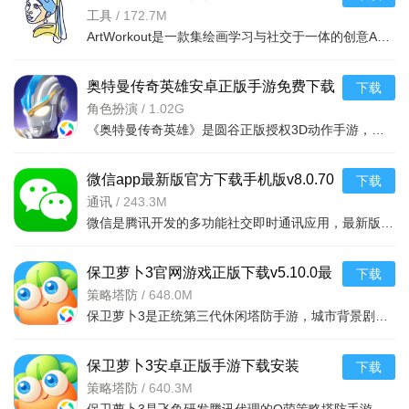
2026v0.1.82安卓版
工具
/
172.7M
ArtWorkout是一款集绘画学习与社交于一体的创意APP，提供80多节循序渐进课程及丰富的创作资源。亮点在于其独特的动作绘画功能，将健身与艺术结合，增强互动乐趣。软件支持多人协作、AI智能辅助、丰
奥特曼传奇英雄安卓正版手游免费下载
下载
安装v32.0.0最新版
角色扮演
/
1.02G
《奥特曼传奇英雄》是圆谷正版授权3D动作手游，收录昭和至令和全系列奥特曼，形态技能高度还原。即时格斗流畅，支持组队闯关、PVP竞技与限时BOSS挑战，福利丰富。正版3D特效震撼，收集养成自由，社交多元
微信app最新版官方下载手机版v8.0.70
下载
安卓版
通讯
/
243.3M
微信是腾讯开发的多功能社交即时通讯应用，最新版新增聊天记录自动备份功能。支持即时通讯、朋友圈互动，整合生活服务与微信支付，覆盖办公等场景。以熟人社交为核心，构建全场景生态闭环，小程序轻量化易用，是国民
保卫萝卜3官网游戏正版下载v5.10.0最
下载
新版
策略塔防
/
648.0M
保卫萝卜3是正统第三代休闲塔防手游，城市背景剧情冒险，Q萌画风策略性强。核心玩法为建造炮塔清障碍守萝卜，含冒险、滑道、糖果赛等多样模式，经典与新增炮塔搭配，角色宠物养成。支持手机及应用宝电脑版，无广告
保卫萝卜3安卓正版手游下载安装
下载
v5.10.0官方版
策略塔防
/
640.3M
保卫萝卜3是飞鱼研发腾讯代理的Q萌策略塔防手游，以城市冒险为背景，融合经典塔防与创新玩法、萝卜养成。含多元场景关卡与完整养成体系，策略进阶炮塔搭配灵活，创新滑道/糖果赛模式，萌趣画风治愈，社交互动强，