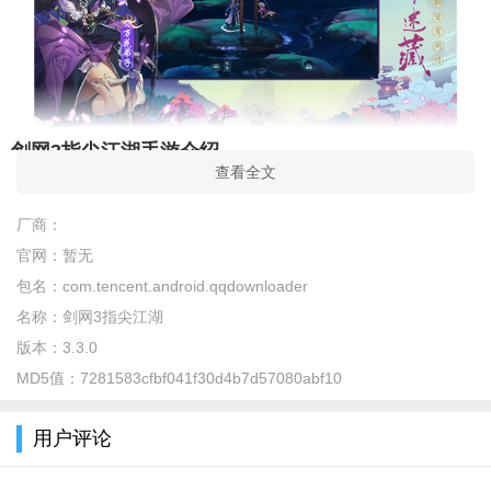
剑网3指尖江湖手游介绍
查看全文
《剑网3：指尖江湖》由西山居《剑网3》端游原版人马倾力
制作，
腾讯
游戏
独家代理发行的《剑网3》官方正版手游。手游
厂商：
围绕“源于IP，忠于IP”的核心研发理念以及对于中华传统武侠文化
官网：
暂无
的传承，以全新的美术及表现方式来展现端游中的经典场景、门
包名：
com.tencent.android.qqdownloader
派以及世界观剧情，个性鲜明的大唐群侠也将以全新的方式在手
名称：
剑网3指尖江湖
游中与玩家相见。
版本：
3.3.0
MD5值：
7281583cfbf041f30d4b7d57080abf10
剑网3指尖江湖手游特色
【原班人马 经典剑侠重塑】
用户评论
恍惚烽烟落，蓦然缘起时。剑网3官方正统IP续作《剑网3：指尖
江湖》完美保留端游世界观设定的同时，将时间线前移5年，保留