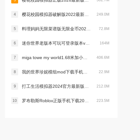
樱花校园模拟器正版2026最新版中文无广告版v1.047.12官方最新安卓版
3
302.7M
樱花校园模拟器破解版2022最新版破解版无限金币版(SAKURA SchoolSimulator)v1.039.73最新版
4
249.0M
料理妈妈无限菜谱版无限金币2022最新破解版v1.83.0
5
72.8M
迷你世界老版本可玩可登录版本v0.12.0安卓版
6
164M
miga towe my world1.68米加小镇没有广告v1.84 最新版
7
406.6M
我的世界珍妮模组mod下载手机版2022最新版(Jenny Mod)v5.8最新版
8
22.9M
打工生活模拟器2024官方最新版本v1.7.0最新安卓免费版
9
212.0M
罗布勒斯Roblox正版手机下载2026最新免费版v2.725.1142最新版
10
223.5M