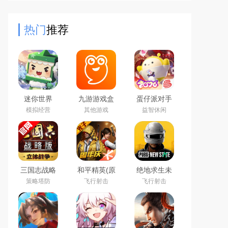
玩家将成为游戏的主角，可以在不同
的关卡剧情中穿梭。游戏提
热门
推荐
迷你世界
九游游戏盒
蛋仔派对手
2026最新官
子app2026
游(元气零食
模拟经营
其他游戏
益智休闲
方版
最新版
季)下载官方
正版
三国志战略
和平精英(原
绝地求生未
版2026官方
刺激战场)官
来之役手游
策略塔防
飞行射击
飞行射击
最新版
方最新版
国际服下载
正版