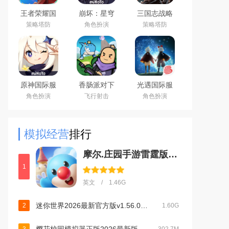
王者荣耀国
崩坏：星穹
三国志战略
际服下载
铁道官方手
版安卓灵犀
策略塔防
角色扮演
策略塔防
2026官方手
游下载安卓
客户端3D最
机版
最新版
新版
（Honor of
Kings）
原神国际服
香肠派对下
光遇国际服
(Genshin
载2026最新
安卓最新版
角色扮演
飞行射击
角色扮演
Impact)下载
版
最新版
模拟经营
排行
摩尔.庄园手游雷霆版下载官方版v2.9.24091002S安卓版
1
英文 / 1.46G
迷你世界2026最新官方版v1.56.0最新版
2
1.60G