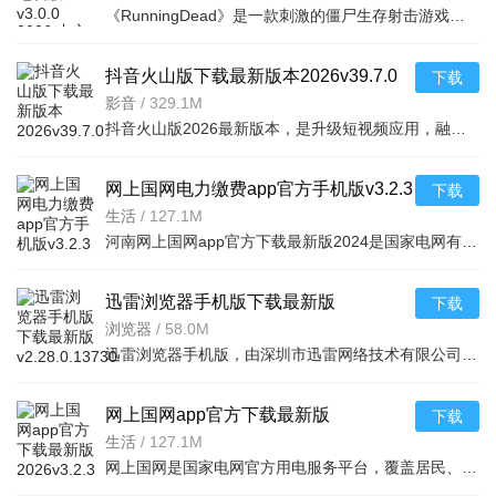
《RunningDead》是一款刺激的僵尸生存射击游戏，玩家将扮演幸存者在末日世界中与成群的僵尸展开殊死搏斗。游
抖音火山版下载最新版本2026v39.7.0
下载
安卓版
影音
/
329.1M
抖音火山版2026最新版本，是升级短视频应用，融入赚钱玩法，新人领红包，刷视频做任务赚零花钱，火力可结算
网上国网电力缴费app官方手机版v3.2.3
下载
安卓版
生活
/
127.1M
河南网上国网app官方下载最新版2024是国家电网有限公司客户服务中心专门为用户们打造的掌上服务平台，用户可
迅雷浏览器手机版下载最新版
下载
v2.28.0.13730安卓版
浏览器
/
58.0M
迅雷浏览器手机版，由深圳市迅雷网络技术有限公司打造，提供纯净浏览与高效下载体验。依托迅雷20年技术积累
网上国网app官方下载最新版
下载
2026v3.2.3手机版
生活
/
127.1M
网上国网是国家电网官方用电服务平台，覆盖居民、企事业、新能源等客户。提供缴费查询、线上办电、充电报修