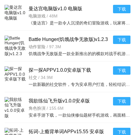
曼达宫电脑版v1.0 电脑版
下载
电脑游戏
/
48M
《曼达宫》是一款令人沉浸的奇幻冒险游戏，玩家将扮演勇敢的探险家，深入神秘的曼达宫殿，解开古老的谜题，
Battle Hunger(饥饿战争无敌版)v1.2.3
下载
2026官方中文版
动作冒险
/
97.3M
饥饿战争无敌版是一款全新推出的的横款对战手机游戏，采用看精致简约的游戏画风，简单有趣的游戏玩法，在游
探一探APPV1.0.0安卓版下载
下载
社交
/
34.9M
一款新颖的社交软件，专为安卓用户打造，轻松结识新朋友，界面简洁操作流畅，快速找到志同道合的
我欲练仙飞升版v1.0.0安卓版
下载
角色扮演
/
155.6M
安卓手游下载，一款仙侠修仙题材手机游戏，画面精美特效炫酷，轻松飞升成仙，支持安卓系统，
拓词-上瘾背单词APPv15.55 安卓版
下载