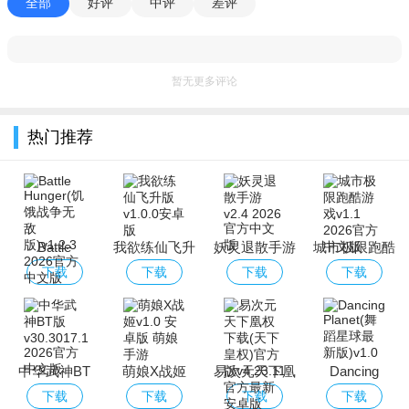
全部
好评
中评
差评
暂无更多评论
热门推荐
Battle
我欲练仙飞升
妖灵退散手游
城市极限跑酷
Hunger(饥饿
版
游戏
下载
下载
下载
下载
战争无敌版)
中华武神BT
萌娘X战姬
易次元天下凰
Dancing
版
权下载(天下
Planet(舞蹈星
下载
下载
下载
下载