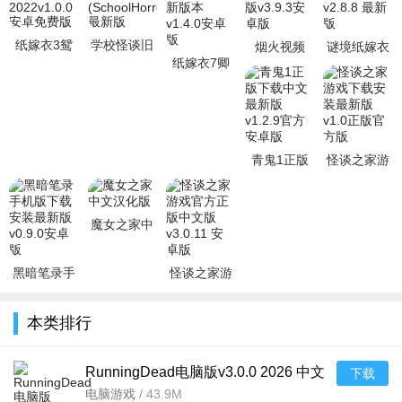
纸嫁衣3鸳
学校怪谈旧
烟火视频
谜境纸嫁衣
鸯债官方正
校舍脱出中
纸嫁衣7卿
app免费下
双人版下载
版下载
文版
不负下载官
载安装最新
官方正版
2022v1.0.0
(SchoolHorrorEsc
方正版最新
版v3.9.3安
v2.8.8 最新
安卓免
版本v1.4.0
卓版
版
安
青鬼1正版
怪谈之家游
下载中文最
戏下载安装
新版v1.2.9
最新版v1.0
官方安卓版
正版官方版
魔女之家中
文汉化版
黑暗笔录手
怪谈之家游
机版下载安
戏官方正版
装最新版
中文版
本类排行
v0.9.0安卓
v3.0.11 安
版
卓版
RunningDead电脑版v3.0.0 2026 中文
下载
版
电脑游戏
/
43.9M