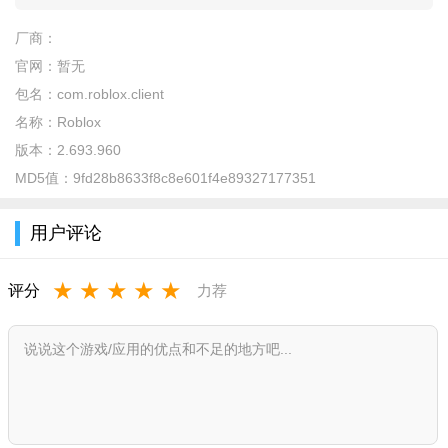
gacha online中文版是一款非常好玩的加查装扮游戏，超多不
厂商：
同的角色，你可以自由的解锁，开启你的装扮之旅，之后还可以
官网：
暂无
和主人公一起四处探索，多个模式和玩法内容，由你来解锁和体
包名：
com.roblox.client
验，畅享其中的快感，去到不同的房间中探索，解锁出更多的支
名称：
Roblox
线剧情，每天都能利用空闲时间来玩耍哦！
版本：
2.693.960
MD5值：
9fd28b8633f8c8e601f4e89327177351
特色
1、超多平台玩家在这里等你结交，跟你一起享受娱乐游戏的
用户评论
真正魅力。
2、大量创意性的游戏模式在这里可以带给玩家更多惊喜，更
★
★
★
★
★
评分
力荐
多互动娱乐方式。
3、感受不同玩法的真正趣味，还能够将自己的想法制作到游
戏之中一起玩耍。
优势