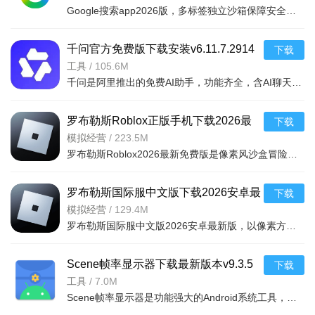
Google搜索app2026版，多标签独立沙箱保障安全稳定，PR评级优先推送优质信息，收录更新高效及时。界面简约美
千问官方免费版下载安装v6.11.7.2914
下载
最新版
工具
/
105.6M
千问是阿里推出的免费AI助手，功能齐全，含AI聊天、创作及多种智能体，响应快速。支持生成多类型文案、音视
罗布勒斯Roblox正版手机下载2026最
下载
新免费版v2.725.1142最新版
模拟经营
/
223.5M
罗布勒斯Roblox2026最新免费版是像素风沙盒冒险手游，支持跨设备联机，可自定义角色形象与地图，自由创造世
罗布勒斯国际服中文版下载2026安卓最
下载
新版（Roblox国际服）v2.725.1142最
模拟经营
/
129.4M
罗布勒斯国际服中文版2026安卓最新版，以像素方块画风及开放式玩法为核心，涵盖多种游戏模式。支持角色定制
新安卓版
Scene帧率显示器下载最新版本v9.3.5
下载
安卓版
工具
/
7.0M
Scene帧率显示器是功能强大的Android系统工具，支持基础/ADB/ROOT三种模式适配不同用户。实时监测帧率、功耗