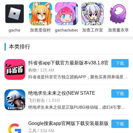
加查咖啡馆
Galaxy加查
游戏下载
LOVE（Gacha
游戏下载官
下载2022完
银河汉化版
2022最新版
Love）下载
方正版
整最新版v1
下载安卓最
(Gacha
安卓汉化版
(gacha
新版
Laven
v1.1
fandoms
gacha
加查度假村
gachaclubedition(国
加查工作室
加查薰衣草
online
Gacha
外大神自制)
(gacha
Gacha
roblox下载
Resort下载
下载中文最
studio)内置
lavender汉
本类排行
2026免费中
2022最新版
菜单全角色
化官方正版
文版v2.
v1.1
免
v1.3
抖省省app下载官方最新版本v38.1.8官
下载
方版
购物
/
125.4M
抖省省是抖音官方独立团购APP，聚焦买券用券场景，覆盖全品类本地生活服务，实现抖音种草抖省省转化的双平台
绝地求生未来之役(NEW STATE
下载
Mobile)官方版下载2026最新
飞行射击
/
1.81G
绝地求生未来之役是正版PUBG移动端，虚幻4引擎打造沉浸式音画。核心100人5组生存竞赛，创新奸细战术、双人超
v0.9.95.790安卓版
Google搜索app官网版下载安装最新版
下载
2026v17.30.32安卓版
工具
/
334.5M