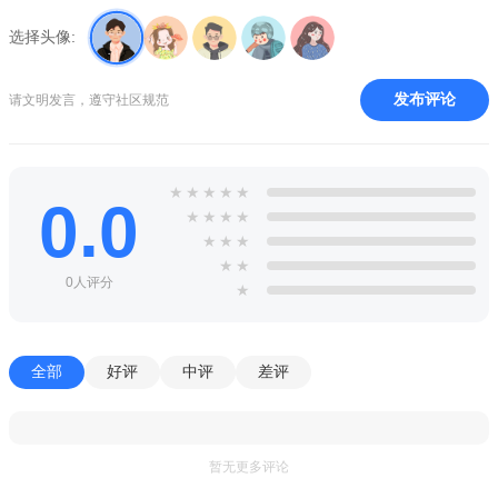
1、打扮出个性的角色，参与各种的冒险挑战，操作起来非常
的自由流畅。
选择头像:
2、方块像素的游戏画风，可爱的人物角色，各种靓丽的装扮
发布评论
请文明发言，遵守社区规范
可以解锁使用。
3、给你带来罗布乐思风格的加查游戏体验，给你带来更多的
欢乐。
★
★
★
★
★
0.0
★
★
★
★
★
★
★
★
★
0人评分
★
全部
好评
中评
差评
推荐
暂无更多评论
1、游戏关卡的各种特点，角色的策略安排，各种挑战的顺利