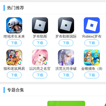
完成。
热门推荐
2、开启有趣的换装玩法，海量装扮和角色，可自由搭配，非
常惬意。
3、完成各种战斗任务，获得更多奖励，解锁装扮，游戏盒小
编提示。
绝地求生未来
罗布勒斯
罗布勒斯国际
Roblox(罗布
之役(NEW
Roblox正版手
服中文版下载
乐思)下载国
下载
下载
下载
下载
STATE
机下载2026最
2026安卓最新
际服2026最新
Mobile)官方版
新免费版
版（Roblox国
手机版
下载2026最新
际服）
猫和老鼠网易
以闪亮之名官
洪荒元符录破
金蟾捕鱼（街
官方手游下载
服正版下载最
解版
机回归版）下
下载
下载
下载
下载
最新版本
新版
载官方手游
专题合集