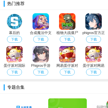
热门推荐
幕后的
合成魔法中文
植物大战僵尸
phigros官方正
Nextbots沙盒
版
经典版下载安
版下载2026最
下载
下载
下载
下载
游戏安卓最新
装免费
新版安卓版
版本
蛋仔派对国际
Phigros手游
网易蛋仔派对
蛋仔派对网易
服Eggy Party
官方下载最新
游戏免费版下
版下载安卓正
下载
下载
下载
下载
下载官方最新
版本
载安装
版游戏
版
专题合集