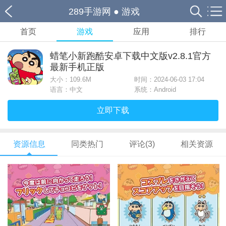
289手游网
●
游戏
首页
游戏
应用
排行
蜡笔小新跑酷安卓下载中文版v2.8.1官方
最新手机正版
大小：
109.6M
时间：2024-06-03 17:04
语言：中文
系统：Android
立即下载
资源信息
同类热门
评论(3)
相关资源