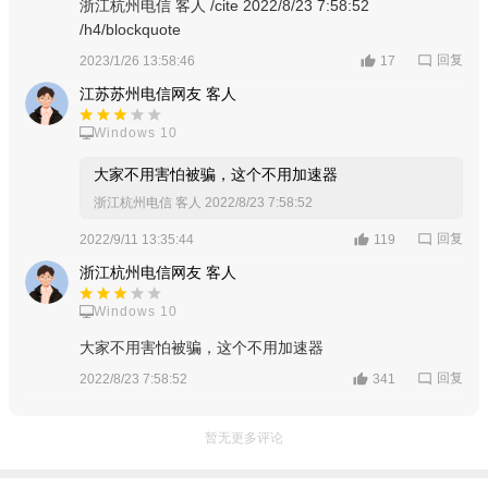
浙江杭州电信 客人 /cite 2022/8/23 7:58:52
决，快速展开游戏对决；
/h4/blockquote
3、各个不同扮演的角色一起在游戏中去查看，与众多的朋友
回复
2023/1/26 13:58:46
17
一起在里面冒险。
江苏苏州电信网友 客人
游戏优势
Windows 10
1、超过15个游戏关卡，活用每位角色的连携配合，拯救世
大家不用害怕被骗，这个不用加速器
界；
浙江杭州电信 客人
2022/8/23 7:58:52
2、创新的养成系统，培养出最强的春日部防卫队吧；
回复
2022/9/11 13:35:44
119
浙江杭州电信网友 客人
3、每个角色都有上百件可收集的装备，不仅强大还可以享受
换装的乐趣。
Windows 10
大家不用害怕被骗，这个不用加速器
回复
2022/8/23 7:58:52
341
暂无更多评论