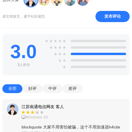
游戏特色
发布评论
请文明发言，遵守社区规范
1、游戏里面可以享受全新的得分玩法，非常有利的对局玩法
等你来挑战，解锁超多福利；
2、根据自己喜欢的角色在游戏中去冒险，轻松的在游戏中去
★
★
★
★
★
3.0
跑动，选择不同的任务作战玩法；
★
★
★
★
★
★
★
3、设置不同的任务玩法和内容，挑选适合自己的竞技玩法模
★
★
3人评分
式等你挑战，和好友一起竞技；
★
4、挑选适合自己的游戏任务和奖励去完成，完成任务后可以
获取超多的游戏福利和奖励等。
全部
好评
中评
差评
游戏亮点
1、在游戏中注意躲避里面的障碍物，通过跳跃和滑动的方式
江苏南通电信网友 客人
去解决掉敌人；
Windows 10
2、非常有趣的角色表演方式，跨越游戏里面的障碍物进行解
blockquote 大家不用害怕被骗，这个不用加速器h4cite