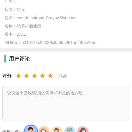
厂商：
官网：
暂无
包名：
com.bushiroad.CrayonShinchan
名称：
蜡笔小新跑酷
版本：
2.8.1
MD5值：
b31e191c92329c8a85a861ae4f06e4e5
用户评论
★
★
★
★
★
评分
力荐
游戏介绍
蜡笔小新跑酷中文版是一款非常特色的跑酷玩法，超多具有
特色的地图可以去选择，在游戏中不断的去跑酷解锁更多玩法，
控制小新不断的向前奔跑，许多可爱的角色可以在里面去体验，
超多可爱的动漫角色完美还原。
选择头像: