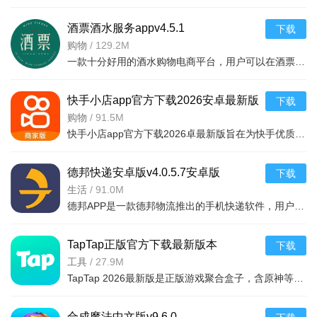
酒票酒水服务appv4.5.1
下载
购物
/
129.2M
一款十分好用的酒水购物电商平台，用户可以在酒票酒水服务app上选购各种酒品，平台上酒品种类丰富，还有超多折扣，海量名优酒品，低至9.9元。，用户可以在享受美酒的同时查阅相关酒品知识
快手小店app官方下载2026安卓最新版
下载
v7.2.40.481安卓最新版
购物
/
91.5M
快手小店app官方下载2026卓最新版旨在为快手优质用户提供便捷的商品售卖服务，高效的将自身流量转化为收益，app拥有的功能很强大，店家可以在线查看所有的订单详情，软件拥有工作台，效率工具，客服消息等
德邦快递安卓版v4.0.5.7安卓版
下载
生活
/
91.0M
德邦APP是一款德邦物流推出的手机快递软件，用户可以通过手机下单查单、跟踪及个人资料管理等基本功能，方便快捷。
TapTap正版官方下载最新版本
下载
2026v2.94.0-mkt#100300手机版
工具
/
27.9M
TapTap 2026最新版是正版游戏聚合盒子，含原神等海量大作，更新及时。有平台+游戏双重福利，定期推主题权益；内置地图/配队/找搭子工具及安装包管理，提升体验。支持多登录保障安全，青少年模式兼顾不
合成魔法中文版v9.6.0