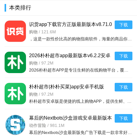
战最新版下
战安卓下载
载2023无广
中文版
v1.1.3安卓
本类排行
载2025中文
2024最新版
告无敌版
v2.8.1官方
版
版v2.18.8最
中文版
v1.5.6完整
最新手机正
新官方安卓
v2.18.5最新
最新安卓版
版
识货app下载官方正版最新版本v8.71.0
下载
版
安卓版
安卓版
购物
/
121.6M
，这是一款性价比高的购物指南软件，海量的商品你都是可以选择的，用户可以看到很多的优惠的商品内容，各种正版资源可以在这里下载，由识货专业鉴别功能帮助你甄别，十分专业安全，需
2026朴朴超市app最新版本v6.2.2安卓
下载
最新版
购物
/
97.2M
2026朴朴超市APP是专注生鲜的在线购物平台，覆盖多城，30分钟极速配送。品类丰富含生鲜、日用品等，万款产品品质保障，天天特价月月大促。新人首单免邮送100元红包，更有秒杀、优惠券、秒付功能，冷链锁
朴朴超市(朴朴买菜)app安卓手机版
下载
v6.2.2安卓版
购物
/
97.2M
朴朴超市安卓版是便捷的线上购物APP，提供生鲜、日用等万款品质商品，每日特价、月月大促，新人首单免邮还送100元红包。支持30分钟闪电送达多区域，秒付通道结账快，更有完善售后保障，满足日常需求，轻松享
幕后的Nextbots沙盒游戏安卓最新版本
下载
v11.2.2 中文版
动作冒险
/
981.1M
幕后的Nextbots沙盒最新版免广告下载是一款非常好玩的3D沙盒建造冒险游戏，高度自由的玩法和丰富的游戏内容，可以带给玩家们更多的冒险体验，采用第一视角，玩家可以自由探索和冒险，可以构建自己的基地，