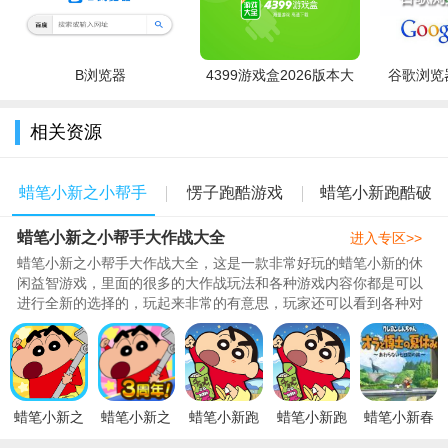
游戏评测
B浏览器
4399游戏盒2026版本大
谷歌浏览器
全
- 多种不同的游戏风格可以去查看，与朋友一起在里面进行竞
相关资源
技对抗；
- 许多的游戏关卡在里面去冒险，强大的游戏功能，享受不一
蜡笔小新之小帮手
愣子跑酷游戏
蜡笔小新跑酷破
样的游戏乐趣。
蜡笔小新之小帮手大作战大全
大作战大全
2022大全
解版大全
进入专区>>
蜡笔小新之小帮手大作战大全，这是一款非常好玩的蜡笔小新的休
闲益智游戏，里面的很多的大作战玩法和各种游戏内容你都是可以
进行全新的选择的，玩起来非常的有意思，玩家还可以看到各种对
战和各种模式的内容，画面感非常的卡通，289为你们带来了蜡笔
小新之小帮手大作战大全，里面包含了最新版、官方版、中文版、
安卓版等等内容，喜欢的朋友们快来289下载体验吧。..
蜡笔小新之
蜡笔小新之
蜡笔小新跑
蜡笔小新跑
蜡笔小新春
小帮手大作
小帮手大作
酷中文版下
酷安卓下载
日宴中文版