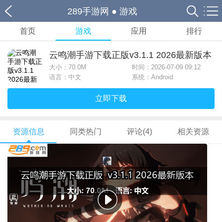
289手游网
●
游戏
首页
游戏
应用
排行
云鸣潮手游下载正版v3.1.1 2026最新版本
大小：
70.0M
时间：2026-07-09 09:12
语言：中文
系统：Android
立即下载
资源信息
同类热门
评论(4)
相关资源