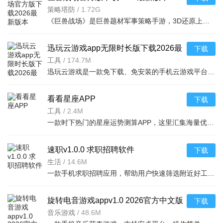
v9.9.2手机版
策略塔防
/
1.72G
《巨兽战场》是巨兽题材军事策略手游，3D还原上百种融合未来科技的远古巨兽，以吞噬进阶为核心养成路径。玩
迅玩云游戏app无限时长版下载2026最
下载
新版v1.0.5.009安卓版
工具
/
174.7M
迅玩云游戏是一款免下载、免安装的手机云游戏平台，无视手机配置，有网就能畅玩各类PC端3A大作。
看看星座APP
下载
工具
/
2.4M
一款时下热门的星座运势测算APP，这里汇集海量优质运势测算，集合中世纪占星学、塔罗牌。为你
速职v1.0.0 求职招聘软件
下载
生活
/
14.6M
一款手机求职招聘应用，帮助用户快速筛选附近好工作，智能匹配职位，提升求职效率，安卓手机用户首选
旋转电音游戏appv1.0 2026官方中文版
下载
音乐游戏
/
48.6M