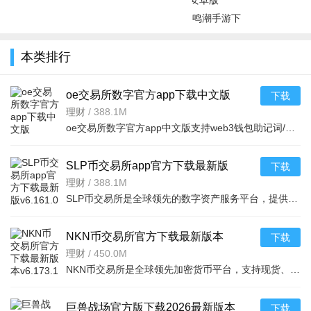
鸣潮手游下
载最新版
2026v3.4.0
本类排行
安卓版
oe交易所数字官方app下载中文版
下载
v6.174.1安卓版
理财
/
388.1M
oe交易所数字官方app中文版支持web3钱包助记词/私钥导入，交易功能全面。快捷买卖操作便捷，自选交易可择商
SLP币交易所app官方下载最新版
下载
v6.161.0官方版
理财
/
388.1M
SLP币交易所是全球领先的数字资产服务平台，提供一站式加密金融服务，界面设计简洁明了，采用银行级SSL加密
NKN币交易所官方下载最新版本
下载
v6.173.1官方版
理财
/
450.0M
NKN币交易所是全球领先加密货币平台，支持现货、合约期权及Web3Wallet功能。双模式设计适配新老用户，低费率
巨兽战场官方版下载2026最新版本
下载