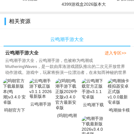
4399游戏盒2026版本大
全
相关资源
云鸣潮手游大全
云鸣潮手游大全
进入专区>>
云鸣潮手游大全，云鸣潮手游，也被称为鸣潮或
WutheringWaves，是一款由库洛游戏团队推出的二次元开放世界
动作游戏。游戏中，玩家将扮演一位漂泊者，在未知而神秘的世界
中展开冒险探索。游戏以其精美的二次元画风、丰..
云鸣潮手游
云鸣潮下载
呜朝官方下
下载正版
鸣潮抽卡模
官方正版手
(呜朝)鸣潮
载最新版本
v3.1.1 2026
拟器安卓正
游v3.1.1安
手游下载正
(鸣潮)v3.4.0
最新版本
式版v1.0.0
卓版
版2026中文
安卓版
最新安卓版
版v3.4.0官