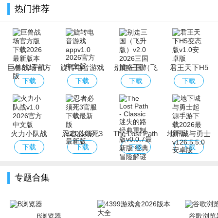
热门推荐
巨兽战场官方
旋转电音游戏
别走三国（飞
君王天下H5
版下载2026最
app
升版）
变态版
下载
下载
下载
下载
新版本
火力小队战
忍者必须死3
The Lost Path
地下城与勇士
官服下载最新
- Classic 迷失
起源手游下载
下载
下载
下载
下载
版
的路经典重制
2026最新版
版
专题合集
B浏览器
谷歌浏览器