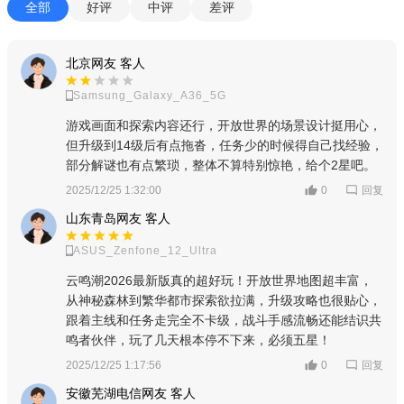
全部
好评
中评
差评
北京网友 客人
Samsung_Galaxy_A36_5G
游戏画面和探索内容还行，开放世界的场景设计挺用心，
但升级到14级后有点拖沓，任务少的时候得自己找经验，
部分解谜也有点繁琐，整体不算特别惊艳，给个2星吧。
回复
2025/12/25 1:32:00
0
山东青岛网友 客人
ASUS_Zenfone_12_Ultra
云鸣潮2026最新版真的超好玩！开放世界地图超丰富，
从神秘森林到繁华都市探索欲拉满，升级攻略也很贴心，
跟着主线和任务走完全不卡级，战斗手感流畅还能结识共
鸣者伙伴，玩了几天根本停不下来，必须五星！
回复
2025/12/25 1:17:56
0
安徽芜湖电信网友 客人