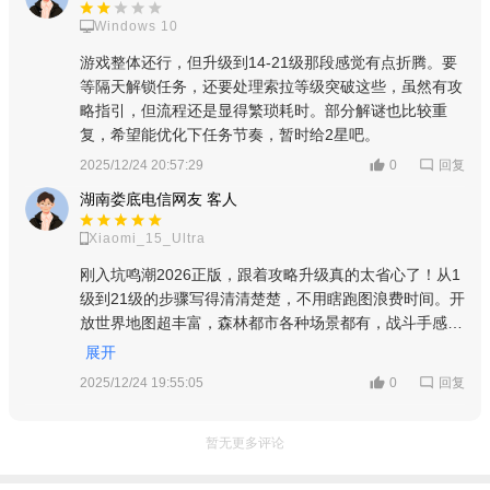
Windows 10
游戏整体还行，但升级到14-21级那段感觉有点折腾。要
等隔天解锁任务，还要处理索拉等级突破这些，虽然有攻
略指引，但流程还是显得繁琐耗时。部分解谜也比较重
复，希望能优化下任务节奏，暂时给2星吧。
回复
2025/12/24 20:57:29
0
湖南娄底电信网友 客人
Xiaomi_15_Ultra
刚入坑鸣潮2026正版，跟着攻略升级真的太省心了！从1
级到21级的步骤写得清清楚楚，不用瞎跑图浪费时间。开
放世界地图超丰富，森林都市各种场景都有，战斗手感流
畅，剧情里的共鸣者同伴也很有魅力，完全满足我这个探
展开
索党+剧情党的需求，必须给5星！
回复
2025/12/24 19:55:05
0
暂无更多评论