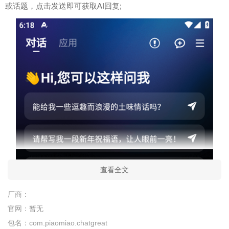
或话题，点击发送即可获取AI回复;
查看全文
厂商：
官网：
暂无
包名：
com.piaomiao.chatgreat