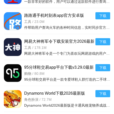
一款非常好的软件，用户可以通过这款软件进行查询列车时刻站点，支持多功能搜索，功能强大，还可以在上面查询余票，这款软件安全无广告，可以说是一款非常好的软件，并且结果是非常准确的，感兴
1、支持用户随时提出各类问题，通过自然语言对话形式输出
逻辑清晰的答案。
路路通手机时刻表app官方安卓版
下载
v5.2.8.20260410安卓版
工具
/
23.0M
2、覆盖多场景文本创作需求，包括商务报告、营销文案、学
件帮助用户查询火车的各种时间信息，实时同步官方行车数据，及时的提供车辆数据，确保用户正常使用，提供便捷的充值通道和专用的抢票通道，出票速度快，付款及出票，极速抢票，各种
术论文、B站视频剧本、抖音情感视频脚本、小说创作等，支持
多风格切换。
网易大神将军令下载安装官方2026最新
下载
版v4.15.0安卓版
工具
/
178.1M
3、简历助手：提供简历模板与内容指导，帮助用户根据求职
网易大神将军令是一个专门为喜欢玩网易游戏的用户打造的手机应用工具，为用户提供了最丰富的功能，里面能够为用户提供游戏攻略，游戏工具，游戏账户交易，改密码，升级服务等等，让广大的网易玩家能够放心的去玩游戏
岗位需求定制专业简历，解决“简历无重点”“格式不规范”等问题;
4、私人助理：可协助用户整理信息、制定计划、设置提醒，
95分球鞋交易app平台下载v3.29.0最新
下载
如安排日程、记录待办事项，成为日常事务管理的“贴身秘书”;
版
购物
/
80.8M
95分球鞋交易平台是一款专爱球鞋人群打造的二手球鞋交易平台，超多大牌保真的球鞋和潮流服饰。非常多的潮流达人的购物专场。平台不仅有着平台的专业鉴定，而且还有各种保障机制让用户们对交易更加满意。有需要的朋
5、数码产品评测助手：根据用户需求分析并推荐合适的数码
产品，提供专业评测参考，简化选购决策。
Dynamons World下载2026最新版
下载
6、场景化AI应用：按“AI生活”“AI休闲”“AI学习”“AI工作”分类提
v1.12.62 安卓版
角色扮演
/
72.7M
Dynamons World2026最新版是卡通风格宠物养成战斗RPG手游，可免费获取皮卡丘、裂空座等神兽。玩法类似精灵宝可梦，能捕捉训练宝可梦，需考虑属性相克策略。支持实时PVP对战、世界BOSS超
供特色应用。