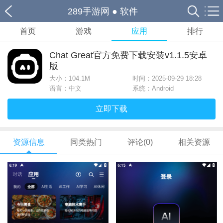
289手游网
●
软件
首页
游戏
应用
排行
Chat Great官方免费下载安装v1.1.5安卓
版
大小：
104.1M
时间：2025-09-29 18:28
语言：中文
系统：Android
立即下载
资源信息
同类热门
评论(0)
相关资源