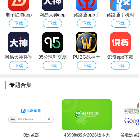
电子红包app
网易大神app
路路通app手
路路通手机时
官方版
华为版下载官
机版
刻表app官方
下载
下载
下载
下载
方最新版
安卓版
选择好需要的工具之后，点击即可使用。
网易大神将军
95分球鞋交易
PUBG战神十
识货app下载
令下载安装官
app平台下载
字架下载安卓
官方正版最新
下载
下载
下载
下载
方2026最新版
免费版
版本
专题合集
B浏览器
4399游戏盒2026版本大
谷歌浏览器