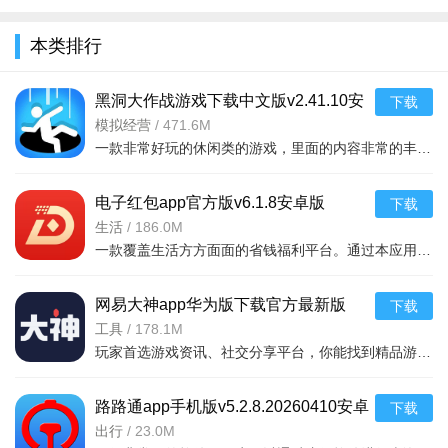
全
本类排行
黑洞大作战游戏下载中文版v2.41.10安
下载
卓版
模拟经营
/
471.6M
一款非常好玩的休闲类的游戏，里面的内容非常的丰富，你还可以看到很多不同的竞技战斗等等，吃掉对手，绝地求生，开个坑，发展靠吞。大坑吞小坑，生存靠努力。作为一个黑洞，你可以吞噬一
电子红包app官方版v6.1.8安卓版
下载
生活
/
186.0M
一款覆盖生活方方面面的省钱福利平台。通过本应用您可以在线领取多种消费红包，只要完成在平台上消费就能获取相应的福利红包。平台可消费渠道非常多，比如加油充电、缴纳话费电费、购买火车票
网易大神app华为版下载官方最新版
下载
v4.15.0华为版
工具
/
178.1M
玩家首选游戏资讯、社交分享平台，你能找到精品游戏资源，可以与其他玩家交流游戏技巧，还可以向大神学习经验，游戏成长材料、定制礼包每日领，游戏进阶快人一步，独家定制游戏
路路通app手机版v5.2.8.20260410安卓
下载
版
出行
/
23.0M
软件功能：