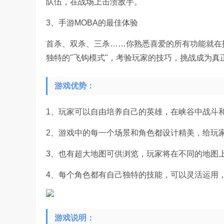
队伍，在战场上击溃敌手。
3、手游MOBA的最佳体验
首杀、双杀、三杀……你熟悉喜爱的所有功能就在指间
独特的"飞钩模式"，考验玩家的技巧，挑战成为真
游戏优势：
1、玩家可以自由培养自己的英雄，在峡谷中战斗
2、游戏中的每一个场景和角色都设计精美，给玩
3、也有超大地图可供浏览，玩家将在不同的地图
4、每个角色都有自己独特的技能，可以灵活运用
游戏说明：