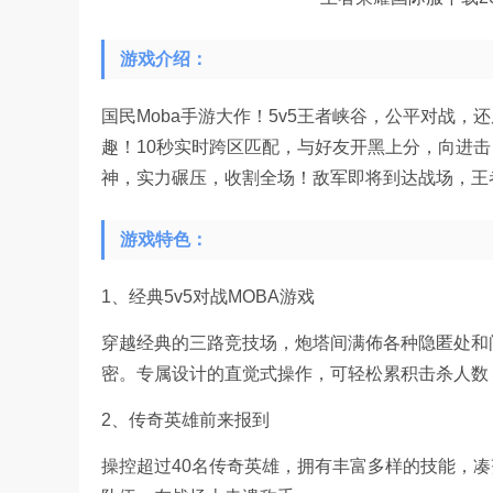
游戏介绍：
国民Moba手游大作！5v5王者峡谷，公平对战，
趣！10秒实时跨区匹配，与好友开黑上分，向进击
神，实力碾压，收割全场！敌军即将到达战场，王
游戏特色：
1、经典5v5对战MOBA游戏
穿越经典的三路竞技场，炮塔间满佈各种隐匿处和
密。专属设计的直觉式操作，可轻松累积击杀人数，
2、传奇英雄前来报到
操控超过40名传奇英雄，拥有丰富多样的技能，