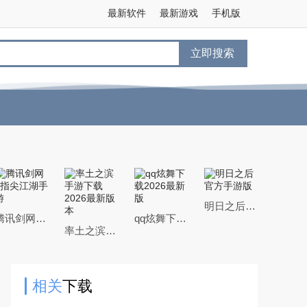
最新软件
最新游戏
手机版
立即搜索
明日之后官方手游版
腾讯剑网3指尖江湖手游
qq炫舞下载2026最新版
率土之滨手游下载2026最新版本
相关
下载