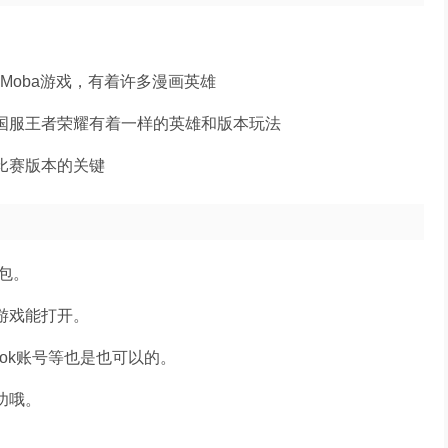
Moba游戏，有着许多漫画英雄
版，和国服王者荣耀有着一样的英雄和版本玩法
统一比赛版本的关键
装包。
游戏能打开。
ook账号等也是也可以的。
功哦。