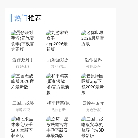
国服保持一致，还是以5v5英雄匹
配，玩家们可以选择喜欢的位
热门
推荐
蛋仔派对手
九游游戏盒
迷你世界
游(元气零食
子app2026
2026最新官
益智休闲
其他游戏
模拟经营
季)下载官方
最新版
方版
正版
三国志战略
和平精英(原
云原神国际
版2026官方
刺激战场)官
版app下载
策略塔防
飞行射击
角色扮演
最新版
方最新版
2026最新版