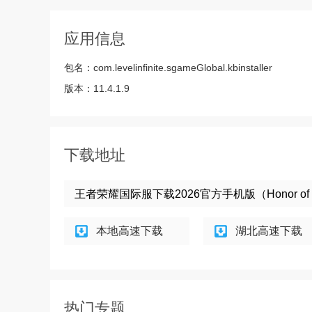
应用信息
包名：
com.levelinfinite.sgameGlobal.kbinstaller
版本：
11.4.1.9
下载地址
王者荣耀国际服下载2026官方手机版（Honor of Ki
本地高速下载
湖北高速下载
热门专题