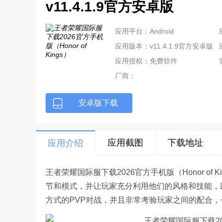
v11.4.1.9官方安卓版
应用平台：Android
应用版本：v11.4.1.9官方安卓版
应用授权：免费软件
厂商：
安卓版下载
应用截图
下载地址
应用介绍
王者荣耀国际服下载2026官方手机版（Honor of
节和模式，并让玩家充分利用他们的风格和技能，以竞
方式的PVP对战，并且非常考验玩家之间的配合