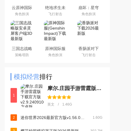
云原神国际
绝地求生未
崩坏：星穹
版app下载
来之役手游
铁道官方手
角色扮演
飞行射击
角色扮演
2026最新版
国际服下载
游下载安卓
正版
最新版
三国志战略
原神国际服
香肠派对下
版安卓灵犀
(Genshin
载2026最新
策略塔防
角色扮演
飞行射击
客户端3D最
Impact)下载
版
新版
最新版
模拟经营
排行
摩尔.庄园手游雷霆版下载官方版v2.9.24091002S安卓版
1
英文 / 1.46G
迷你世界2026最新官方版v1.56.0最新版
2
1.60G