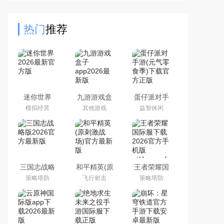
安卓手机下载，画面细腻玩法丰富。
热门
推荐
迷你世界
九游游戏盒
蛋仔派对手
2026最新官
子app2026
游(元气零食
模拟经营
其他游戏
益智休闲
方版
最新版
季)下载官方
正版
三国志战略
和平精英(原
王者荣耀国
版2026官方
刺激战场)官
际服下载
策略塔防
飞行射击
策略塔防
最新版
方最新版
2026官方手
机版
（Honor of
Kings）