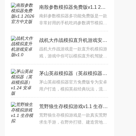
南殷参数模拟器免费版v1.1 2026官方中文版
南斜参数模拟器多功能免费版是一款
非常好用的手机吃鸡参数调节模拟
器，这款小工具可以完全模拟你的吃
鸡参数，帮助你更好的进行游戏，超
战机大作战模拟直升机游戏安卓版v1.0
级实用哦，绝对能让你把把
战机大作战游戏是一款直升机模拟游
戏，游戏中你可以模拟直升机驾驶，
可操控性非常强，你可以驾驶者直升
机在城市中到处飞行，直升机上海配
茅山英叔模拟器（英叔模拟器）v1.24 安卓版
备了子弹和导弹，可以摧
茅山英叔模拟器官方免费版专为安卓
用户打造，模拟英叔经典玩法，流畅
运行不卡顿，支持多种游戏资源，免
费下载安装体验。
荒野狼生存模拟游戏v1.1 生存模拟
荒野狼生存模拟游戏是一款真实荒野
求生手游，在野外打猎、建造营地、
对抗野兽，体验硬核生存挑战。支持