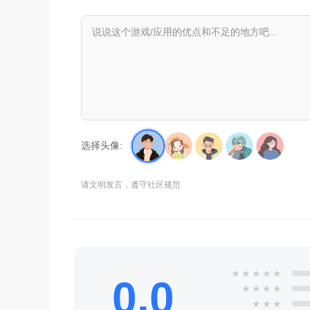
选择头像:
请文明发言，遵守社区规范
★
★
★
★
★
0.0
★
★
★
★
★
★
★