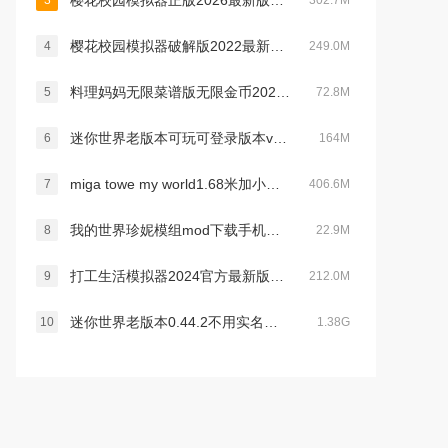
樱花校园模拟器正版2026最新版中文无广告版v1.047.12官方最新安卓版
3
302.7M
樱花校园模拟器破解版2022最新版破解版无限金币版(SAKURA SchoolSimulator)v1.039.73最新版
4
249.0M
料理妈妈无限菜谱版无限金币2022最新破解版v1.83.0
5
72.8M
迷你世界老版本可玩可登录版本v0.12.0安卓版
6
164M
miga towe my world1.68米加小镇没有广告v1.84 最新版
7
406.6M
我的世界珍妮模组mod下载手机版2022最新版(Jenny Mod)v5.8最新版
8
22.9M
打工生活模拟器2024官方最新版本v1.7.0最新安卓免费版
9
212.0M
迷你世界老版本0.44.2不用实名认证官方手机版v0.44.2安卓版
10
1.38G