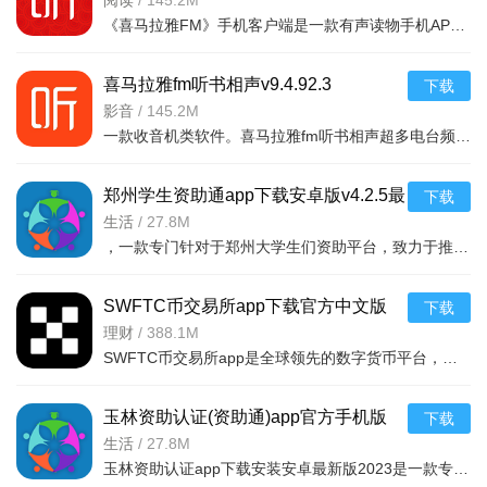
版
阅读
/
145.2M
《喜马拉雅FM》手机客户端是一款有声读物手机APP，随时随地，想听就听，中国知名声音库，拥有数千万优质声音
喜马拉雅fm听书相声v9.4.92.3
下载
影音
/
145.2M
一款收音机类软件。喜马拉雅fm听书相声超多电台频道。有娱乐电台，音乐电台等等。各式
郑州学生资助通app下载安卓版v4.2.5最
下载
新版
生活
/
27.8M
，一款专门针对于郑州大学生们资助平台，致力于推送最新的福利政策，以及各种惠
SWFTC币交易所app下载官方中文版
下载
v6.166.0最新版
理财
/
388.1M
SWFTC币交易所app是全球领先的数字货币平台，集交易、理财、Web3钱包于一体，适配新老用户。支持多元交易（
玉林资助认证(资助通)app官方手机版
下载
v4.2.5安卓版
生活
/
27.8M
玉林资助认证app下载安装安卓最新版2023是一款专门为用户提供资助服务的平台，用户可以根据自身条件和需求，