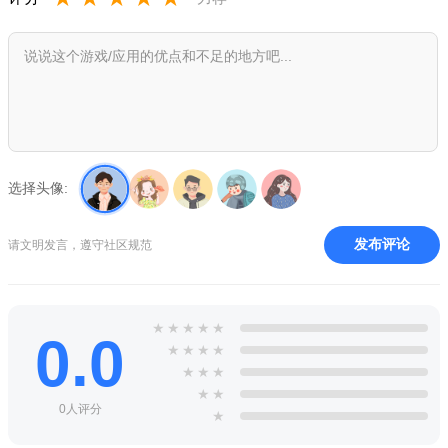
玩的农场经营游戏。
富豪庄园游戏攻略官方版特色
1、安心种田，稳定收益
种田虽然是机械性的，稳定性的，但是也得有一个好的心
态，因为它是一个随机性，几率性很强的东西，有可能今天你收
获了三颗草莓，也有可能一天地里光长萝卜，那么这时候就得调
选择头像:
整好心态了，一味的刨地不是解决事情的办法，因为每一次刨地
都是一次浪费，要知道风水轮流转，否极泰来，总有一天草莓回
发布评论
请文明发言，遵守社区规范
到你田里。
2、熟知市场，倒卖果实
★
★
★
★
★
0.0
这是一种收益和风险并存的东西，想要常胜不败，每次都能
★
★
★
★
赚到，那就必须悉心钻研，开动脑筋，还是抱着那种靠天吃饭的
★
★
★
★
★
心态，一定是不行的，机会面前人人平等，你只知道在田里埋头
0人评分
★
苦干，不去接触外面的这些东西，当别人赚到钱的时候，你就开