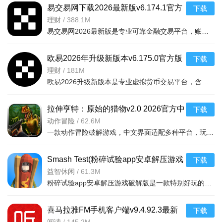
易交易网下载2026最新版v6.174.1官方
下载
版
理财
/
388.1M
易交易网2026最新版是专业可靠金融交易平台，账户资金双重保障，收益每日可见。可快速掌握市场动态，交易稳
欧易2026年升级新版本v6.175.0官方版
下载
理财
/
181M
欧易2026升级新版本是专业虚拟货币交易平台，含全球上千种热门币种，支持指纹一键登录、实时到账、价格预警
拉伸亨特：原始的猎物v2.0 2026官方中
下载
文版
动作冒险
/
62.6M
一款动作冒险破解游戏，中文界面适配多种平台，玩家追踪原始猎物体验刺激挑战，免费
Smash Test(粉碎试验app安卓解压游戏
下载
破解版)v1.2
益智休闲
/
61.3M
粉碎试验app安卓解压游戏破解版是一款特别好玩的解压游戏，你可以在游戏中随意破幻任何物品，看到什么毁掉什
喜马拉雅FM手机客户端v9.4.92.3最新
下载