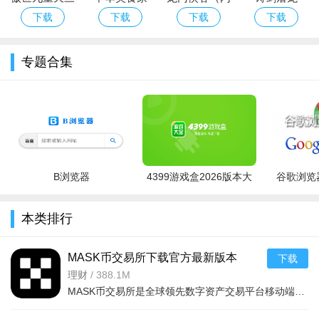
卡通农场
：可爱画风，经营农场乐趣多
梦幻花园
：三消+庄园建设，双重玩法
国机蜜福利版
购版）
下载
下载
下载
下载
城市岛屿
：模拟城市经营，规划你的岛屿
金币大师
：转盘拉霸结合建造，轻松赚钱
模拟农场20
：真实农业模拟，体验农场主
专题合集
我的世界
：自由创造，打造专属庄园
农家乐
：休闲种地养殖，治愈系小游戏
开心农场
：原版偷菜玩法，轻松解压
富豪庄园游戏攻略官方版特别说明
欢迎使用v1.36版本！
使用注意事项：
本攻略仅作参考，请勿
使用外挂或修改游戏数据，以免账号封禁。攻略中的资源数据基
于官方版本，若遇更新可能存在偏差。
B浏览器
4399游戏盒2026版本大
谷歌浏览器
常见问题：
Q：攻略与最新活动不符？A：请检查版本号并等待后
全
续更新。Q：无法下载附件？A：尝试切换网络或清理缓存。
本类排行
安装技巧：
建议从官方渠道下载，避免第三方捆绑插件。安装前
关闭杀毒软件以防误删。若提示版本过低，请先更新游戏本体再
MASK币交易所下载官方最新版本
下载
覆盖安装攻略文件。攻略文件无需root权限，直接放入游戏根目
v6.160.0官方版
理财
/
388.1M
MASK币交易所是全球领先数字资产交易平台移动端，服务千万用户，提供现货、合约、法币、DeFi、Web3、NFT等一
录即可生效。