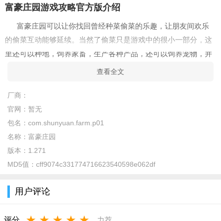
富豪庄园游戏攻略官方版介绍
富豪庄园可以让你找回曾经种菜偷菜的乐趣，让朋友间欢乐
的偷菜互动能够延续。当然了偷菜只是游戏中的很小一部分，这
里还可以种地，饲养家畜，生产各种产品，还可以饲养宠物，并
且可以给你的好友向提供帮助，打造的自己的家族，等等更多玩
查看全文
法都在富豪庄园！
厂商：
富豪庄园游戏攻略官方版亮点
官网：
暂无
1、丰富的社交互动模式，能够发挥自己的能力去赚取更多的
包名：
com.shunyuan.farm.p01
财富；
名称：
富豪庄园
2、高自由度的游戏玩法，可以尽情的经营管理自己的农场，
版本：
1.271
感受畅爽的过程；
MD5值：
cff9074c331774716623540598e062df
3、可以给自己饲养的动物们取名字，提升与它们的好感度，
用户评论
获取更多金币；
4、各种别具特色的挑战任务可以进行完成，感受最经典最好
★
★
★
★
★
评分
力荐