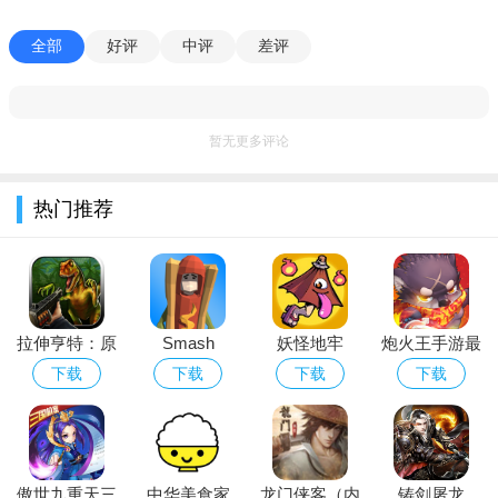
始眼红，埋怨游戏机制不行，种不出好东西，这样真的好吗？
全部
好评
中评
差评
倒卖这东西，说实在的，只能意会不能言传，每个人都有自
己的道道，别人的方式不一定适合你，所以还是靠自己平时多积
累钻研吧。
暂无更多评论
相关新闻
最近热播的家庭生活剧《小欢喜》中，季杨杨因为不穿秋裤
热门推荐
与父亲产生了分歧。一直以来，秋裤都横亘在孩子与父母之间。
但不知何时，“养生”也开始在年轻人周围泛滥，或许是为了保住
日渐稀疏的头发，也可能是想缓解遮瑕都挡不住的黑眼圈尴尬。
但是看起来，早睡似乎更管用，而年轻人为什么宁愿喝枸杞、去
拉伸亨特：原
Smash
妖怪地牢
炮火王手游最
植发，也不愿放下手机滚去睡觉？他们称这为“朋克养生”，我也
始的猎物
Test(粉碎试验
Yokai
新安卓破解版
下载
下载
下载
下载
不敢说，我也不敢问。
app安卓解压
Dungeon
小编推荐同类软件
游戏破解版)
QQ农场
：经典种菜偷菜，怀旧社交体验
梦想小镇
：建设繁华小镇，玩法丰富耐玩
傲世九重天三
中华美食家
龙门侠客（内
铸剑屠龙