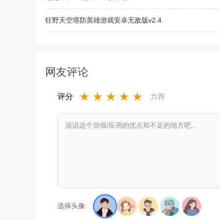
狂野天空塔防英雄游戏安卓无敌版v2.4
暴走小虾米v1.32 2026官方中文版
网友评论
★
★
★
★
★
评分
力荐
选择头像: