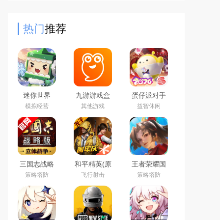
射击你需要击杀的犯罪对象，游戏简
单有趣，可以随时随地来上
热门
推荐
迷你世界
九游游戏盒
蛋仔派对手
2026最新官
子app2026
游(元气零食
模拟经营
其他游戏
益智休闲
方版
最新版
季)下载官方
正版
三国志战略
和平精英(原
王者荣耀国
版2026官方
刺激战场)官
际服下载
策略塔防
飞行射击
策略塔防
最新版
方最新版
2026官方手
机版
（Honor of
Kings）