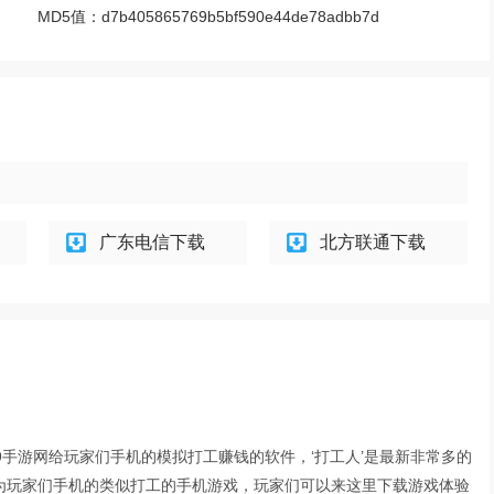
MD5值：
d7b405865769b5bf590e44de78adbb7d
广东电信下载
北方联通下载
9手游网给玩家们手机的模拟打工赚钱的软件，‘打工人’是最新非常多的
为玩家们手机的类似打工的手机游戏，玩家们可以来这里下载游戏体验