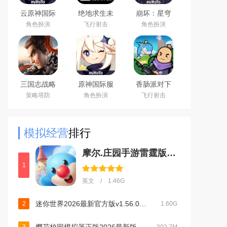
云原神国际
绝地求生未
崩坏：星穹
版app下载
来之役手游
铁道官方手
角色扮演
飞行射击
角色扮演
2026最新版
国际服下载
游下载安卓
正版
最新版
三国志战略
原神国际服
香肠派对下
版安卓灵犀
(Genshin
载2026最新
策略塔防
角色扮演
飞行射击
客户端3D最
Impact)下载
版
新版
最新版
模拟经营
排行
摩尔.庄园手游雷霆版下载官方版v2.9.24091002S安卓版
1
英文 / 1.46G
迷你世界2026最新官方版v1.56.0最新版
2
1.60G