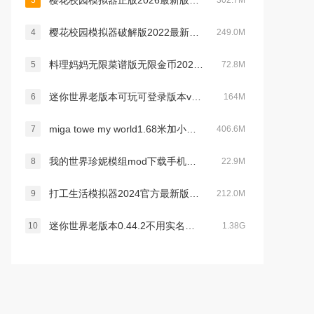
樱花校园模拟器正版2026最新版中文无广告版v1.047.12官方最新安卓版
3
302.7M
樱花校园模拟器破解版2022最新版破解版无限金币版(SAKURA SchoolSimulator)v1.039.73最新版
4
249.0M
料理妈妈无限菜谱版无限金币2022最新破解版v1.83.0
5
72.8M
迷你世界老版本可玩可登录版本v0.12.0安卓版
6
164M
miga towe my world1.68米加小镇没有广告v1.84 最新版
7
406.6M
我的世界珍妮模组mod下载手机版2022最新版(Jenny Mod)v5.8最新版
8
22.9M
打工生活模拟器2024官方最新版本v1.7.0最新安卓免费版
9
212.0M
迷你世界老版本0.44.2不用实名认证官方手机版v0.44.2安卓版
10
1.38G