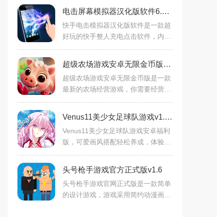
电击屏幕模拟器汉化版软件6.2最新恶搞版
快手电击模拟器汉化版软件是一款超
好玩的快手整人充电点击软件，内置
海量快手电击枪特效、闪电恶搞特
效、恶搞电击特效等功能，玩法多
超级农场游戏安卓无限金币版v1.0
样，恶搞趣味多，是你掌上恶
超级农场游戏安卓无限金币版是一款
最新的农场经营游戏，你需要经营好
自己的这一款农场，种植赚钱的农作
物，饲养猪牛羊，让他们创造收益，
Venus11美少女足球队游戏v1.1 2026官方中文版
然后用赚来的钱去不断装
Venus11美少女足球队游戏安卓福利
版，可爱画风搭配轻松养成，体验独
特足球竞技。安卓手机免费下载，组
建你的美少女战队，享受足球乐趣。
头号枪手游戏官方正式版v1.6
头号枪手游戏官网正式版是一款简单
的设计游戏，游戏采用简约动漫画
风，清新亮丽，你将以上海为背景，