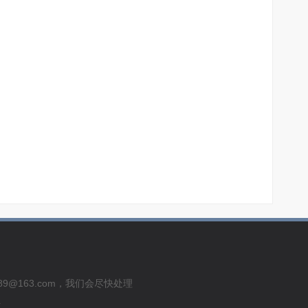
usu289@163.com，我们会尽快处理
号