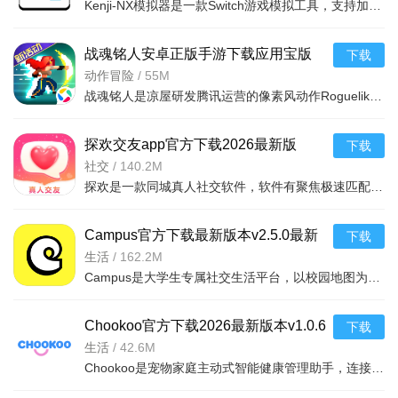
Kenji-NX模拟器是一款Switch游戏模拟工具，支持加载Switch的NSP或XCI格式游戏，可自动适配手机分辨率，能完
战魂铭人安卓正版手游下载应用宝版
下载
v3.3.1最新版
动作冒险
/
55M
战魂铭人是凉屋研发腾讯运营的像素风动作Roguelike手游，核心为修罗幻境试炼。随机地牢每局全新，多元角色含
探欢交友app官方下载2026最新版
下载
v2.0.6安卓版
社交
/
140.2M
探欢是一款同城真人社交软件，软件有聚焦极速匹配与同城推荐、多元聊天互动、动态社区展示等功能，解决同城
Campus官方下载最新版本v2.5.0最新
下载
版
生活
/
162.2M
Campus是大学生专属社交生活平台，以校园地图为核心，整合资讯、社交与生活服务。无广告纯净体验，实时推送
Chookoo官方下载2026最新版本v1.0.6
下载
手机版
生活
/
42.6M
Chookoo是宠物家庭主动式智能健康管理助手，连接智能设备自动监测体重、如厕等健康数据，AkiWell AI主动预警