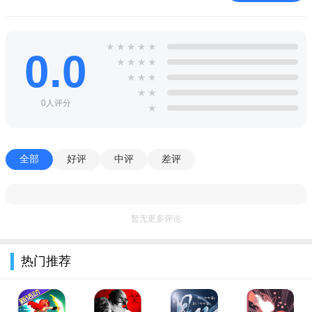
腾讯偶像养成记游戏最新内购版特色
带来不一样的体验，打造顶级的天团，构成不一样的众人明
★
★
★
★
★
星；
0.0
★
★
★
★
全新的玩法系列，深刻的故事开启，定格心动的每一个瞬
★
★
★
★
★
间；
0人评分
★
开始合理的装扮，优质的二次元风格，特色养成方式，极致
的美妙爱恋。
全部
好评
中评
差评
按照你的想法来进行随心的打造，为你打开新世界的大门，
独特的二次元恋爱模拟类玩法；
仔细培养你的偶像，随心所欲的进行发展，打造世界顶级的
暂无更多评论
天团，顶尖王国由你打造；
邂逅不同类型的帅哥，在这里产生更深刻的故事，定格每一
热门推荐
次心动瞬间，释放自己的强大力量。
腾讯偶像养成记游戏最新内购版特别说明