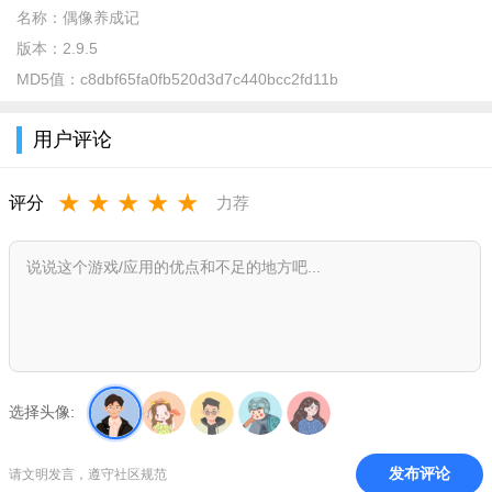
名称：
偶像养成记
版本：
2.9.5
MD5值：
c8dbf65fa0fb520d3d7c440bcc2fd11b
腾讯偶像养成记游戏最新内购版介绍
偶像养成记是一款乙女向的手游，是一款结合了乙女和偶像
用户评论
培养的手游，游戏中有非常好玩 的玩法，多样的剧情介绍，可以
★
★
★
★
★
和喜欢的偶像一起成长，让偶像成团，一起组队来玩吧。
评分
力荐
腾讯偶像养成记游戏最新内购版亮点
1、玩家们可以来自己组建自己的明星团体,出息各种演唱会以
及游行等等
2、改变形象提高技能,玩家们可以通过自己的包装来让自己的
明星们来提升声誉
选择头像:
3、你的每一个选择都对你的偶像们十分重要,你可以完全决定
你的偶像的明星生涯。
发布评论
请文明发言，遵守社区规范