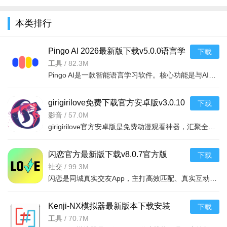
全
本类排行
Pingo AI 2026最新版下载v5.0.0语言学
下载
习软件
工具
/
82.3M
Pingo AI是一款智能语言学习软件。核心功能是与AI一对一练口语，支持超25种语言。有超200个预设话题，涵盖生
girigirilove免费下载官方安卓版v3.0.10
下载
官方安卓版
影音
/
57.0M
girigirilove官方安卓版是免费动漫观看神器，汇聚全网海量资源，经典老番与最新剧集全覆盖，国漫日漫剧场版
闪恋官方最新版下载v8.0.7官方版
下载
社交
/
99.3M
闪恋是同城真实交友App，主打高效匹配、真实互动与安全交友。支持同城精准匹配，闪聊破冰，文字语音视频连麦
Kenji-NX模拟器最新版本下载安装
下载
v2.0.5安卓版
工具
/
70.7M