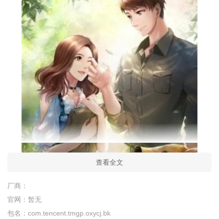
查看全文
厂商：
官网：
暂无
包名：
com.tencent.tmgp.oxycj.bk