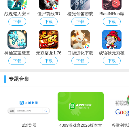
尊敬的玩家您好，欢迎使用《腾讯偶像养成记》v1.56内购
战魂铭人安卓
僵尸前线3D
橙光骨笛游戏
BlastNRun爆
版。安装前请先卸载旧版本，避免数据冲突。建议从官方或可信
正版手游下载
应用宝版下载
官方最新版
破赛跑游戏中
下载
下载
下载
下载
渠道下载安装包，安装时关闭杀毒软件防止误删。注意：内购功
应用宝版
官方正版手游
文版
能为单机离线解锁，联网使用可能导致账号异常。常见问题：如
遇黑屏或闪退，请尝试清理缓存或降低画质；若提示“签名不一
致”，请先卸载原版再重装；部分机型需在设置中开启“未知来源
神仙宝宝魔童
无双屠龙1.76
口袋进化下载
成语状元秀破
安装”。首次运行可能加载较慢，请耐心等待。请勿将本版本用于
觉醒最新官方
变态版
官网最新版本
解版
下载
下载
下载
下载
商业用途或公开传播，以免产生版权风险。游戏数据建议定期备
破解正版
份至本地。祝您养成愉快！
专题合集
小编推荐同类软件
恋与制作人
：沉浸式恋爱养成，剧情丰富
闪耀暖暖
：3D换装搭配，画面精美
偶像梦幻祭2
：音乐节奏与偶像培养结合
奇迹暖暖
：海量服饰搭配，关卡多样
光与夜之恋
：高颜值互动，恋爱体验佳
时空中的绘旅人
：多世界穿越，剧情动人
食物语
：中华美食拟人，养成收藏
B浏览器
4399游戏盒2026版本大
谷歌浏览器
凌云诺
：古风女性向，国风养成