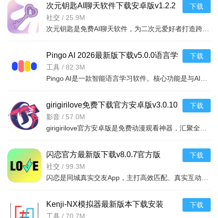
次元钥匙AI聊天软件下载安卓版v1.2.2
下载
最新版
社交
/
25.9M
次元钥匙是免费AI聊天软件，为二次元爱好者打造跨次元社交空间，可与影视游戏动漫等多领域虚拟角色互动。支
Pingo AI 2026最新版下载v5.0.0语言学
下载
习软件
工具
/
82.3M
Pingo AI是一款智能语言学习软件。核心功能是与AI一对一练口语，支持超25种语言。有超200个预设话题，涵盖生
girigirilove免费下载官方安卓版v3.0.10
下载
官方安卓版
影音
/
57.0M
girigirilove官方安卓版是免费动漫观看神器，汇聚全网海量资源，经典老番与最新剧集全覆盖，国漫日漫剧场版
闪恋官方最新版下载v8.0.7官方版
下载
社交
/
99.3M
闪恋是同城真实交友App，主打高效匹配、真实互动与安全交友。支持同城精准匹配，闪聊破冰，文字语音视频连麦
Kenji-NX模拟器最新版本下载安装
下载
v2.0.5安卓版
工具
/
70.7M