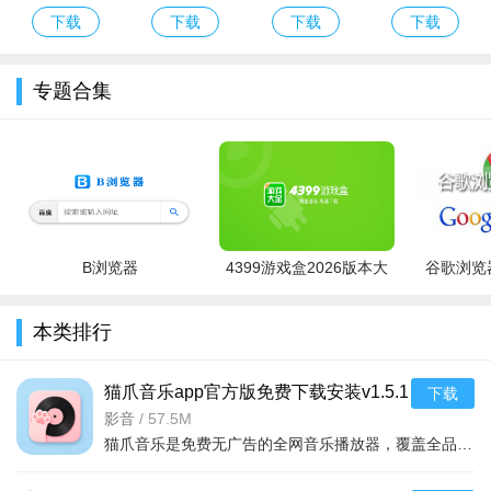
觉醒最新官方
变态版
官网最新版本
解版
下载
下载
下载
下载
破解正版
专题合集
B浏览器
4399游戏盒2026版本大
谷歌浏览器
全
本类排行
猫爪音乐app官方版免费下载安装v1.5.1
下载
最新版
影音
/
57.5M
猫爪音乐是免费无广告的全网音乐播放器，覆盖全品类资源，支持本地、网络及远程文件接入。界面随音乐生成动