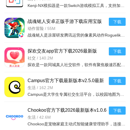
Kenji-NX模拟器是一款Switch游戏模拟工具，支持加载Switch的NSP或XCI格式游戏，可自动适配手机分辨率，能完
战魂铭人安卓正版手游下载应用宝版
下载
v3.3.1最新版
动作冒险
/
55M
战魂铭人是凉屋研发腾讯运营的像素风动作Roguelike手游，核心为修罗幻境试炼。随机地牢每局全新，多元角色含
探欢交友app官方下载2026最新版
下载
v2.0.6安卓版
社交
/
140.2M
探欢是一款同城真人社交软件，软件有聚焦极速匹配与同城推荐、多元聊天互动、动态社区展示等功能，解决同城
Campus官方下载最新版本v2.5.0最新
下载
版
生活
/
162.2M
Campus是大学生专属社交生活平台，以校园地图为核心，整合资讯、社交与生活服务。无广告纯净体验，实时推送
Chookoo官方下载2026最新版本v1.0.6
下载
手机版
生活
/
42.6M
Chookoo是宠物家庭主动式智能健康管理助手，连接智能设备自动监测体重、如厕等健康数据，AkiWell AI主动预警