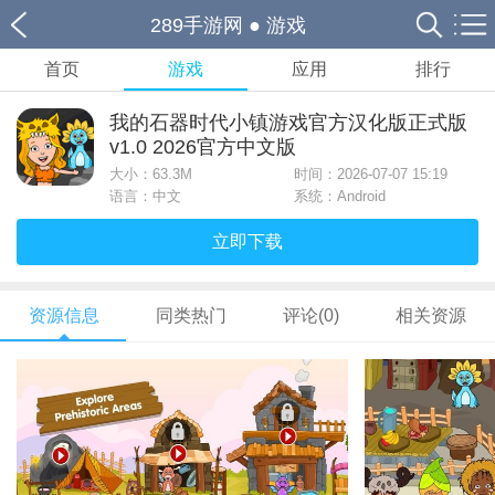
289手游网
●
游戏
首页
游戏
应用
排行
我的石器时代小镇游戏官方汉化版正式版
v1.0 2026官方中文版
大小：
63.3M
时间：2026-07-07 15:19
语言：中文
系统：Android
立即下载
资源信息
同类热门
评论(0)
相关资源