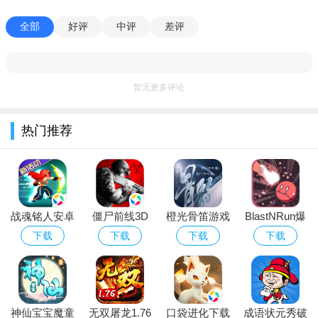
【常见问题】游戏卡顿时请降低画质设置；存档文件位于游戏根
目录下的“Save”文件夹，可手动备份；汉化版已集成全部DLC及
全部
好评
中评
差评
破解补丁，无需额外操作。
【其他】切换语言需在启动器中选择“简体中文”；如遇乱码请安
装游戏目录下的“字体修复.exe”。祝您玩得愉快！
暂无更多评论
热门推荐
战魂铭人安卓
僵尸前线3D
橙光骨笛游戏
BlastNRun爆
正版手游下载
应用宝版下载
官方最新版
破赛跑游戏中
下载
下载
下载
下载
应用宝版
官方正版手游
文版
神仙宝宝魔童
无双屠龙1.76
口袋进化下载
成语状元秀破