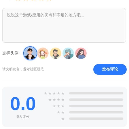
我的石器时代小镇游戏官方正式版特色
1、游戏中各种丰富的剧情解锁，大量的元素都每一个场景中
不断的呈现；
2、你需要去喂饱你的恐龙，并且获得它们的信任，让它守护
你的家园不被攻击；
3、我的石器时代小镇中利用你制作的东西与其他人换取食物
选择头像:
或者道具使用。
发布评论
我的石器时代小镇游戏官方汉化版正式版特别说明
请文明发言，遵守社区规范
感谢您使用本汉化版！请仔细阅读以下说明：
【安装技巧】解压前请关闭杀毒软件，避免误删文件；建议将游
★
★
★
★
★
0.0
戏安装在纯英文路径下，防止报错。
★
★
★
★
【使用注意事项】首次运行请以管理员身份启动；若遇黑屏或闪
★
★
★
★
★
退，请更新显卡驱动并尝试在兼容性设置中勾选“以Windows 7模
0人评分
★
式运行”。