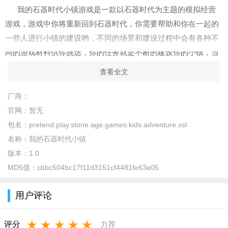
我的石器时代小镇游戏是一款以石器时代为主题的模拟经营
游戏，游戏中你将重新回到石器时代，你需要帮助和你在一起的
一些人进行小镇的建设哟，不同的场景和建设过程中会有各种不
同的游戏材料供你挑选，你的任务就是不断的建设你的小镇，当
实际成熟的时候，你可以将你的小镇建造成一个属于你自己的王
查看全文
国，啥都有，但是你们回到了石器时代，你该怎么去采集一些珍
贵材料呢！
厂商：
官网：
暂无
我的石器时代小镇游戏官方正式版亮点
包名：
pretend.play.stone.age.games.kids.adventure.xsl
1、 这里你去重温石器时代所要发生的事情，可能有恐龙的出
名称：
我的石器时代小镇
现，还有食物的缺乏；
版本：
1.0
2、自由在这里享受古时候的生活，清新的空气无污染的食
MD5值：
cbbc504bc17f11d3151cf4481fe63e05
物，还有奇怪的装扮；
用户评论
3、我的石器时代小镇中与所有的原著居民一起，成为他们的
一员融入这个世界。
★
★
★
★
★
评分
力荐