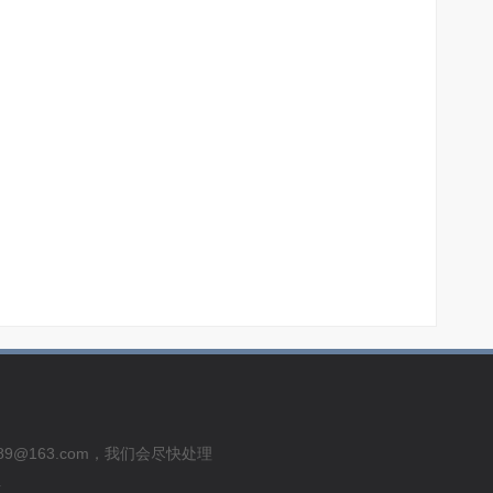
usu289@163.com，我们会尽快处理
号