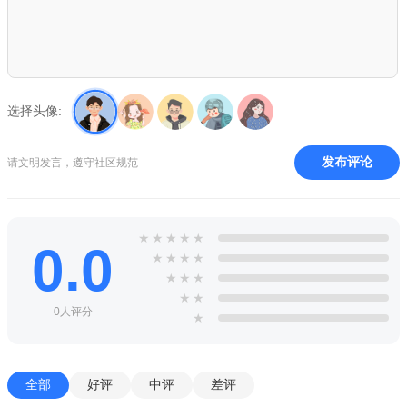
选择头像:
发布评论
请文明发言，遵守社区规范
★
★
★
★
★
0.0
★
★
★
★
★
★
★
★
★
0人评分
★
全部
好评
中评
差评