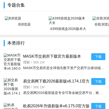
专题合集
B浏览器
谷歌浏览器
4399游戏盒2026版本大
全
本类排行
MASK币交易所下载官方最新版本
下载
v6.160.0官方版
理财
/
388.1M
MASK币交易所是全球领先数字资产交易平台移动端，服务千万用户，提供现货、合约、法币、DeFi、Web3、NFT等一
易交易网下载2026最新版v6.174.1官方
下载
版
理财
/
388.1M
易交易网2026最新版是专业可靠金融交易平台，账户资金双重保障，收益每日可见。可快速掌握市场动态，交易稳
欧易2026年升级新版本v6.175.0官方版
下载