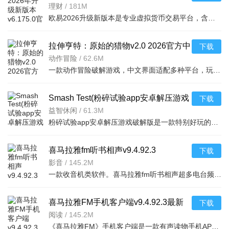
理财
/
181M
欧易2026升级新版本是专业虚拟货币交易平台，含全球上千种热门币种，支持指纹一键登录、实时到账、价格预警
拉伸亨特：原始的猎物v2.0 2026官方中
下载
文版
动作冒险
/
62.6M
一款动作冒险破解游戏，中文界面适配多种平台，玩家追踪原始猎物体验刺激挑战，免费
Smash Test(粉碎试验app安卓解压游戏
下载
破解版)v1.2
益智休闲
/
61.3M
粉碎试验app安卓解压游戏破解版是一款特别好玩的解压游戏，你可以在游戏中随意破幻任何物品，看到什么毁掉什
喜马拉雅fm听书相声v9.4.92.3
下载
影音
/
145.2M
一款收音机类软件。喜马拉雅fm听书相声超多电台频道。有娱乐电台，音乐电台等等。各式
喜马拉雅FM手机客户端v9.4.92.3最新
下载
版
阅读
/
145.2M
《喜马拉雅FM》手机客户端是一款有声读物手机APP，随时随地，想听就听，中国知名声音库，拥有数千万优质声音