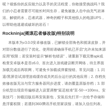
呢？锻炼你的反应能力以及手的灵活程度，你敢接受挑战吗？我
们的小忍者需要尽可能长时间生存，避免被敌人击中由充气岩淋
浴。解锁药水，忍者武器，神奇的帽子和其他惊人的电源UPS，
以帮助他逃避或破坏的岩石！
Rockninja(摇滚忍者修改版)特别说明
本版本为v3.0.0安卓修改版，已解锁全部角色和摇滚皮肤，并
对部分数值进行了优化。使用前请确保手机已开启“允许未知来源
应用”权限；若安装时提示“解析包错误”，请重新下载完整apk或
检查安卓版本是否≥6.0。首次进入游戏建议断开网络，待主界面
加载完成后再联网，可避免卡加载或弹窗报错。常见问题：1. 闪
退/黑屏尝试清理游戏缓存或关闭后台运行的其他应用；2. 存档失
效修改版无法与官方服务器同步进度，请勿覆盖原版存档；3. 部
分机型出现音符偏移进入设置调整“延迟校准”至-50~+100ms。安
装技巧：卸载旧版后再安装新包，安装后先打开一次给予存储和
悬浮窗权限；若遇到360/腾讯手机管家误报，请加入信任列表。