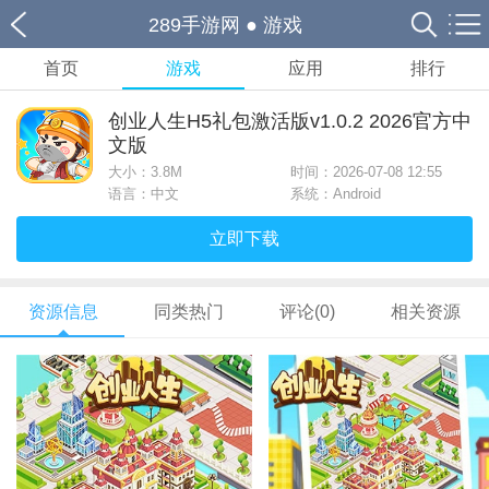
289手游网
●
游戏
首页
游戏
应用
排行
创业人生H5礼包激活版v1.0.2 2026官方中
文版
大小：
3.8M
时间：2026-07-08 12:55
语言：中文
系统：Android
立即下载
资源信息
同类热门
评论(0)
相关资源