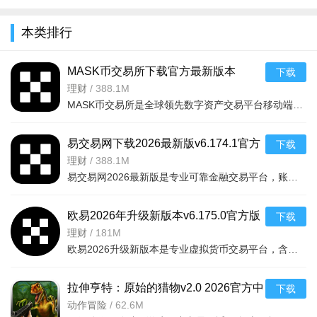
全
项（设置→安全→未知来源）。如安装包解析失败，请尝试清理
本类排行
手机存储空间或重新下载。若提示“与现有应用冲突”，请先卸载
旧版本后再安装。
MASK币交易所下载官方最新版本
下载
常见问题：
Q: 激活码无效？A: 请检查是否输入错误（区分大小
v6.160.0官方版
理财
/
388.1M
写），或确认激活码是否已过期。Q: 游戏闪退？A: 请尝试关闭后
MASK币交易所是全球领先数字资产交易平台移动端，服务千万用户，提供现货、合约、法币、DeFi、Web3、NFT等一
台程序、更新系统或降低画质设置。Q: 礼包未到账？A: 退出游戏
重登或联系客服处理。祝您创业顺利！
易交易网下载2026最新版v6.174.1官方
下载
小编推荐同类软件
版
理财
/
388.1M
易交易网2026最新版是专业可靠金融交易平台，账户资金双重保障，收益每日可见。可快速掌握市场动态，交易稳
模拟城市
：建造并管理你的梦想都市
梦想小镇
：打造繁华小镇，种植经营
开罗百货商店
：像素风轻松经营百货
欧易2026年升级新版本v6.175.0官方版
下载
商业大亨
：从零开始成为商业巨擘
理财
/
181M
富豪传奇
：模拟投资，快速积累财富
江南百景图
：古风模拟，山水画卷经营
欧易2026升级新版本是专业虚拟货币交易平台，含全球上千种热门币种，支持指纹一键登录、实时到账、价格预警
美食梦工厂
：烹饪美食，经营人气餐厅
飞机大亨
：组建机队，称霸航空业
拉伸亨特：原始的猎物v2.0 2026官方中
下载
文版
动作冒险
/
62.6M