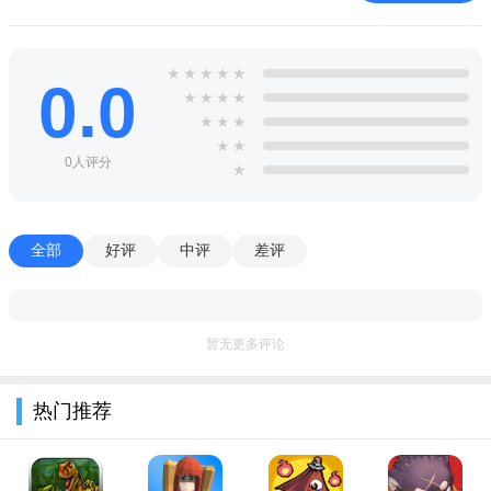
3、盆满钵满，初尝成功硕果；
4、天使转生，炒热商业价值；
★
★
★
★
★
0.0
★
★
★
★
5、金似繁花，坐享荣华富贵。
★
★
★
创业人生H5安卓版玩法
★
★
0人评分
★
【超萌搞怪Q版画风】
极具特色的Q版画风、超萌搞怪的人物造型、上千种不同风格
全部
好评
中评
差评
建筑，进入童话般的梦想世界。
【永无止尽放置赚钱】
无止尽赚钱收金币，放置十秒金币赚到爆仓，每天上线点一
暂无更多评论
点，感受一秒狂赚数十亿的真实体验。
热门推荐
【城市规划产业经营】
规划都市、建设商业帝国，无限扩大产业规模，资金流转人
才分配，运筹帷幄之中，最高效率提升收入。