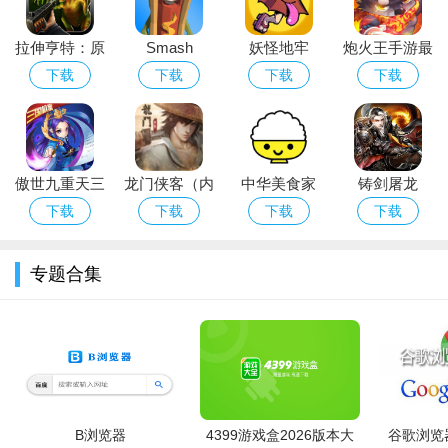
【名流派对全城狂欢】
拉伸亨特：原
Smash
妖怪地牢
炮火王手游最
真实体验富豪生活，举办奢华派对，美女秘书陪伴左右，挥
始的猎物
Test(粉碎试验
Yokai
新安卓破解版
下载
下载
下载
下载
金如土享受极致人生乐趣。
app安卓解压
Dungeon
游戏破解版)
【商海纵横所向披靡】
挑战各行各业商界巨头，进行没有硝烟的金币大战，经营冲
傲世九重天三
龙门侠客（内
中华美食家
铸剑屠龙
榜、抢占领地、跨服PK，贸易大战一触即发。
国机蜜福利版
购版）
下载
下载
下载
下载
创业人生H5礼包激活版特别说明
专题合集
感谢使用“创业人生H5礼包激活版”v1.0.2安卓版。请仔细阅读
以下说明：
使用注意事项：
本版为H5礼包激活版本，需在游戏内输入官方发
放的激活码方可解锁全部礼包内容。请勿使用非官方渠道获取的
激活码，以免导致账号封禁。建议在Wi-Fi环境下运行，避免数据
加载缓慢。
B浏览器
4399游戏盒2026版本大
谷歌浏览器
安装技巧：
安装前请确保手机已开启“允许安装未知来源应用”选