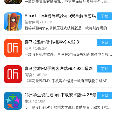
一款动作冒险破解游戏，中文界面适配多种平台，玩家追踪原始猎物体验刺激挑战，免费
Smash Test(粉碎试验app安卓解压游戏
下载
破解版)v1.2
益智休闲
/
61.3M
粉碎试验app安卓解压游戏破解版是一款特别好玩的解压游戏，你可以在游戏中随意破幻任何物品，看到什么毁掉什
喜马拉雅fm听书相声v9.4.92.3
下载
影音
/
145.2M
一款收音机类软件。喜马拉雅fm听书相声超多电台频道。有娱乐电台，音乐电台等等。各式
喜马拉雅FM手机客户端v9.4.92.3最新
下载
版
阅读
/
145.2M
《喜马拉雅FM》手机客户端是一款有声读物手机APP，随时随地，想听就听，中国知名声音库，拥有数千万优质声音
郑州学生资助通app下载安卓版v4.2.5最
下载
新版
生活
/
27.8M
，一款专门针对于郑州大学生们资助平台，致力于推送最新的福利政策，以及各种惠