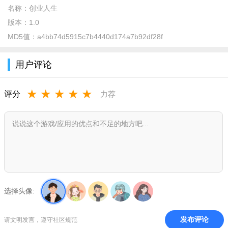
名称：
创业人生
版本：
1.0
MD5值：
a4bb74d5915c7b4440d174a7b92df28f
创业人生H5安卓版介绍
用户评论
《创业人生》是一款全新商业经营、模拟养成风格的魔性H5
游戏。通过各种经营策略、挑战全球商界大佬，赚取金币，最终
★
★
★
★
★
评分
力荐
从平民逆袭成首富。体验从零开始打造精英人才团队、开展产业
建设、进行商业谈判、发动贸易对决，建立属于自己的传奇商业
帝国。游戏考验玩家全方位的经营策略。需要合理招募员工、升
级建筑、使用人才，通过不同的策略赚取更多的金币，最终完成
成为首富的目标。
创业人生H5安卓版特色
选择头像:
1、白手起家，街区初见雏形；
2、各行各业，无不为己所用；
发布评论
请文明发言，遵守社区规范