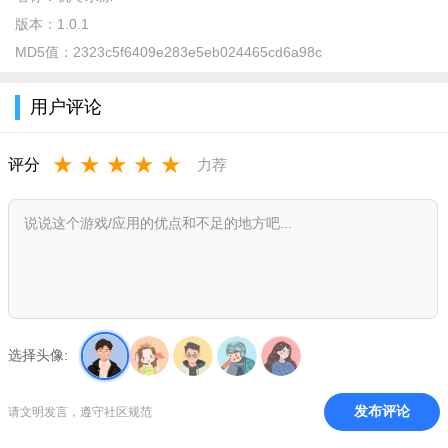
桌面游泳是一款放置类休闲游戏，玩家在游戏中解锁多位运
版本：
1.0.1
动员，不断地训练，完成各项指标，参加大小赛事，夺得奖牌，
MD5值：
2323c5f6409e283e5eb024465cd6a98c
游戏更支持联机，当你赢得比赛的时候，系统会为你提供抽取扭
蛋的机会，扭蛋是能解锁皮肤的，欢迎下载体验！
用户评论
桌面游泳游戏免费汉化版亮点
★
★
★
★
★
继兵乓球篮球后这个系列终于疯了（误），可以在课桌上游
评分
力荐
泳了
槽点有点多，比如这么玩可能会被老师盯上，可能撒的到处
都是水
还有为什么教程关卡后开头的小姐姐变成了男人？？？等
等，一旦认真起来就输了
选择头像:
总之，虽然觉得很违和，但实际上还是很好玩的，推荐给大
家
发布评论
请文明发言，遵守社区规范
桌面游泳游戏免费汉化版特色