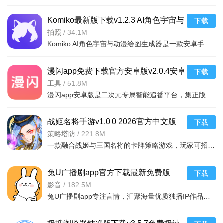
Komiko最新版下载v1.2.3 AI角色宇宙与
下载
动漫绘图生成器
拍照
/
34.1M
Komiko AI角色宇宙与动漫绘图生成器是一款安卓手机上的AI绘画工具，支持角色创作、动漫风格生成，操作简单，
漫闪app免费下载官方安卓版v2.0.4安卓
下载
免费版
工具
/
51.8M
漫闪app安卓版是二次元专属智能追番平台，集正版番剧、弹幕互动与社区交流于一体。AI画质修复+4K高清，多语
战姬名将手游v1.0.0 2026官方中文版
下载
策略塔防
/
221.8M
一款融合战姬与三国名将的卡牌策略游戏，玩家可招募经典武将组成阵容，体验热血国战与丰富副
兔U广播剧app官方下载最新免费版
下载
v2.8.3安卓最新版
影音
/
182.5M
兔U广播剧app专注言情，汇聚海量优质独播IP作品，覆盖校园、古风、民国、都市等类型。界面简洁舒适，资源丰