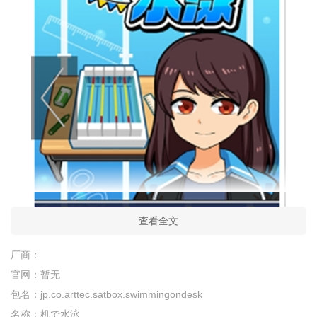
查看全文
厂商：
官网：
暂无
桌面游泳游戏免费汉化版介绍
包名：
jp.co.arttec.satbox.swimmingondesk
名称：
机で水泳