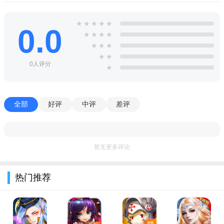
1、方块卡通的游戏画风魔性的玩法;
★
★
★
★
★
2、通过点击式的一键操作快速的滑行;
0.0
★
★
★
★
3、注意及时的避开障碍物超越竞争对手;
★
★
★
★
★
4、动感刺激的游戏背景音乐沉浸式体验感;
0人评分
★
小编推荐同类软件
Feeding Frenzy
：经典大鱼吃小鱼，爽快吞噬
全部
好评
中评
差评
Insaniquarium
：养鱼打外星，玩法独特有趣
深海水族馆
：唯美挂机养鱼，治愈减压
Swim Out
：策略解谜，游出泳池迷宫
水下世界探险
：探索海底，收集海洋生物
AquaSprint
：游泳竞速，挑战极限速度
暂无更多评论
泡泡龙海洋版
：消除泡泡，休闲轻松
海洋捕鱼达人
：瞄准射击，享受捕鱼乐趣
Fish Game
：联网钓鱼比赛，多人同乐
热门推荐