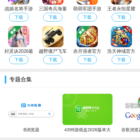
战姬名将手游
三国奇兵海量
萌萌军团手游
王者永恒星耀
版
版
下载
下载
下载
下载
封灵诀2026最
越野僵尸飞车
赤月强者官方
浩天神域官方
新版下载
游戏中文版
最新版下载
正版手游下载
下载
下载
下载
下载
安装
专题合集
B浏览器
4399游戏盒2026版本大
谷歌浏览器
全