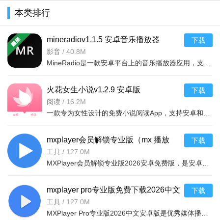
本类排行
mineradiov1.1.5 安卓音乐播放器
下载
影音
/
40.8M
MineRadio是一款安卓平台上的音乐播放器应用，支持多种音频格式，界面简洁操作方便，提供流畅的音乐体验，适
火花女生小说v1.2.9 安卓版
下载
阅读
/
16.2M
一款专为女性设计的免费小说阅读App，支持安卓和苹果系统，海量言情、校园、都市小说免费看，
mxplayer会员解锁专业版（mx 播放
下载
器）2026下载安卓免费版v3.0.8安卓免
工具
/
127.0M
MXPlayer会员解锁专业版2026安卓免费版，是安卓首款多核解码播放器，比单核效能高70%，支持全音视频格式及硬
费版
mxplayer pro专业版免费下载2026中文
下载
安卓版v3.0.8免费安卓版
工具
/
127.0M
MXPlayer Pro专业版2026中文安卓版是优秀媒体播放器，支持几乎所有影片格式，中文界面友好。硬解+多核心解码