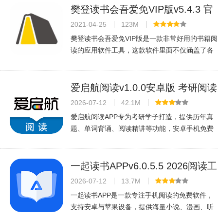
力于为大家带来更丰富的阅读体验！软
樊登读书会吾爱免VIP版v5.4.3 官
方安卓版
2021-04-25
123M
樊登读书会吾爱免VIP版是一款非常好用的书籍阅
读的应用软件工具，这款软件里面不仅涵盖了各
种好看的书籍还有很多听书的资源，还有樊登的
最新线下交流会可以免费的进行学习，是一款非
常好用的学习软件，喜欢的朋友们快
爱启航阅读v1.0.0安卓版 考研阅读
必备
2026-07-12
42.1M
爱启航阅读APP专为考研学子打造，提供历年真
题、单词背诵、阅读精讲等功能，安卓手机免费
下载，助力高效备考。
一起读书APPv6.0.5.5 2026阅读工
具
2026-07-12
13.7M
一起读书APP是一款专注手机阅读的免费软件，
支持安卓与苹果设备，提供海量小说、漫画、听