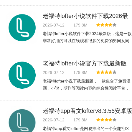
书资源，界面清爽流畅，是书虫必备的阅读利
器。
老福特lofter小说软件下载2026最
新版v8.3.56官方最新安卓版
2026-07-12
179.8M
老福特lofter小说软件下载2024最新版，这是一款
非常好用的可以在线观看很多的免费的男同女同
的小说应用软件工具，里面很多的精彩的玩法和
个性资源耽美剧你都是可以进行了解的，里面的
风格非常的全面哦，功能丰富自由
老福特lofter小说官方下载最新版
v8.3.56免费版
2026-07-12
179.8M
老福特lofter小说下载最新版，一款集合了免费漫
画，小说，期刊等阅读内容的综合性阅读平台，
lofter老福特还有丰富的主题活动和社群，用户可
以参与各种有趣的话题讨论和活动。同时，lofter
老福特也是一个很好的展示个
老福特app看文lofterv8.3.56安卓
2026-07-12
179.8M
老福特app看文lofter是网易推出的一个兴趣社区