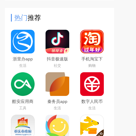
意地点的定位信息，软件还有反检测
机制，可用于在社交软件中伪
热门
推荐
浙里办app
抖音极速版
手机淘宝下
官方下载
免费下载
载2026app
生活
社交
购物
2026手机版
2026最新版
最新版
酷安应用商
秦务员app
数字人民币
店app下载
下载2026最
试点版官方
工具
生活
生活
2026最新版
新版
app安卓版