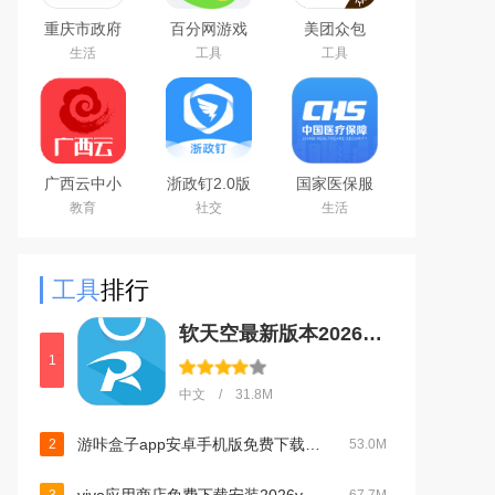
重庆市政府
百分网游戏
美团众包
渝快办app
盒子下载
生活
工具
工具
官方版
2026新版
广西云中小
浙政钉2.0版
国家医保服
学空中课堂
下载官方安
务平台app
教育
社交
生活
app
卓版
官方安卓版
工具
排行
软天空最新版本2026下载v8.7.3 安卓版
1
中文 / 31.8M
游咔盒子app安卓手机版免费下载v5.0.2安卓版
2
53.0M