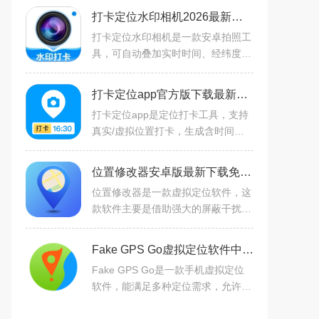
打卡定位水印相机2026最新版下载v1.2.1工作考勤拍照软件
打卡定位水印相机是一款安卓拍照工
具，可自动叠加实时时间、经纬度、
地址水印，适合考勤打卡、外勤签
到、工程拍照等场景。手动校准位
打卡定位app官方版下载最新版本v1.70.06011618 安卓版
置，离线也可记录，实用方便
打卡定位app是定位打卡工具，支持
真实/虚拟位置打卡，生成含时间地
点经纬度的水印图片永久保存，融合
图片编辑、位置标记与分享。亮点有
位置修改器安卓版最新下载免费v1.5.0安卓版
AI漫画脸、像素级抠图，无
位置修改器是一款虚拟定位软件，这
款软件主要是借助强大的屏蔽干扰算
法，能帮助用户改变手机地理位置，
更改手机中APP的定位，实现虚拟定
Fake GPS Go虚拟定位软件中文版免费下载安装2025最新版v6.5安卓版
位，方便用户快速完成打卡
Fake GPS Go是一款手机虚拟定位
软件，能满足多种定位需求，允许用
户手动修改手机地理位置，模拟出任