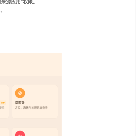
知来源应用”权限。
上。