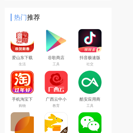
兴趣树洞、陪伴互动为核心特色，为
社恐、慢热的年轻用户
热门
推荐
爱山东下载
谷歌商店
抖音极速版
app官方最
google play
免费下载
生活
工具
社交
新版
store最新版
2026最新版
本下载
手机淘宝下
广西云中小
酷安应用商
载2026app
学空中课堂
店app下载
购物
教育
工具
最新版
app
2026最新版