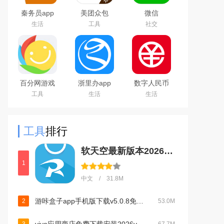
秦务员app
美团众包
微信
下载2026最
WeChat
生活
工具
社交
新版
百分网游戏
浙里办app
数字人民币
盒子下载
官方下载
试点版官方
工具
生活
生活
2026新版
2026手机版
app安卓版
工具
排行
软天空最新版本2026下载v8.7.3 安卓版
1
中文 / 31.8M
游咔盒子app手机版下载v5.0.8免费版游戏盒子
2
53.0M