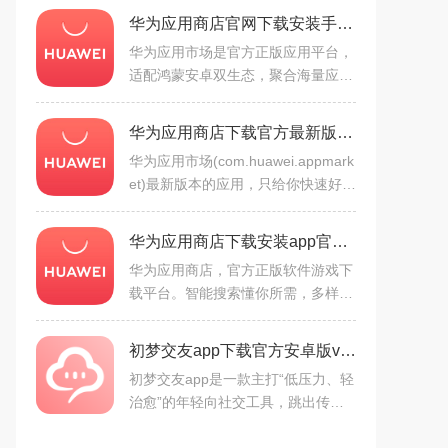
华为应用商店官网下载安装手机版v16.6.1.300安卓版
华为应用市场是官方正版应用平台，
适配鸿蒙安卓双生态，聚合海量应用
游戏，设鸿蒙先锋栏目。四重安全检
测+人工复检保障安全，支持省流量
华为应用商店下载官方最新版本2026v16.6.1.300安卓版
更新、自动清理安装包。智
华为应用市场(com.huawei.appmark
et)最新版本的应用，只给你快速好的
应用。华为应用商店提供最新、最热
门的移动软件，每一款都经过人工测
华为应用商店下载安装app官方正版v16.6.1.300最新版
试，确保安全无毒，用户
华为应用商店，官方正版软件游戏下
载平台。智能搜索懂你所需，多样排
行带你追新。严选安全应用，四重检
测保障。专属礼包、有奖下载，福利
初梦交友app下载官方安卓版v1.0.0最新免费版
多多。懒人更新省流量，
初梦交友app是一款主打“低压力、轻
治愈”的年轻向社交工具，跳出传统
交友平台“看脸打分”的内卷逻辑，以