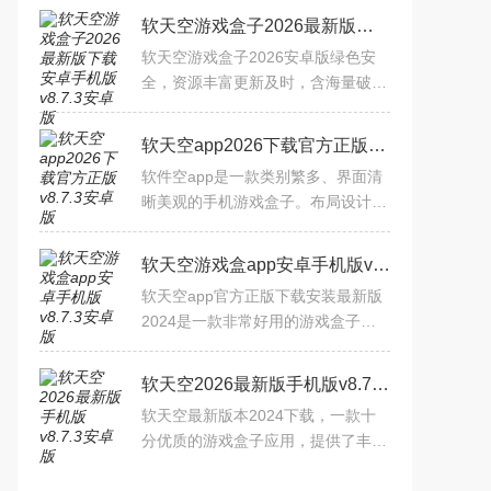
软天空游戏盒子2026最新版下载安卓手机版v8.7.3安卓版
软天空游戏盒子2026安卓版绿色安
全，资源丰富更新及时，含海量破解
与正版游戏。支持一键下载安装、游
戏管理（更新/卸载/导出），有活跃
软天空app2026下载官方正版v8.7.3安卓版
社区交流攻略福利，提供资
软件空app是一款类别繁多、界面清
晰美观的手机游戏盒子。布局设计非
常简单明了，让玩家可以轻松找到他
们想要玩的手机游戏类型，还有一个
软天空游戏盒app安卓手机版v8.7.3安卓版
社区评分系统，让玩家能够
软天空app官方正版下载安装最新版
2024是一款非常好用的游戏盒子软
件，整合了全网热门好玩的游戏资
源，用户可以在软件中浏览、下载和
软天空2026最新版手机版v8.7.3安卓版
安装各类游戏，同时软件还提供
软天空最新版本2024下载，一款十
分优质的游戏盒子应用，提供了丰富
的手游资源，资讯，礼包，攻略等，