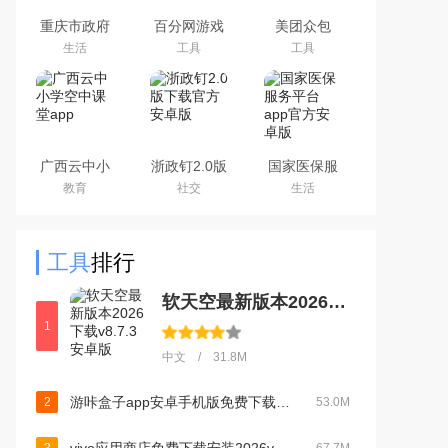
重庆市政府
百分网游戏
美团众包
渝快办app
盒子下载
生活
工具
工具
官方版
2026新版
广西云中小
浙政钉2.0版
国家医保服
学空中课堂
下载官方安
务平台app
教育
社交
生活
app
卓版
官方安卓版
工具
排行
软天空最新版本2026下载v8.7.3 安卓版
1
中文 / 31.8M
游咔盒子app安卓手机版免费下载v5.0.2安卓版
2
53.0M