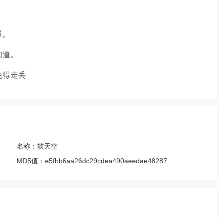
量。
知道。
免得走丢
名称：
软天空
MD5值：
e5fbb6aa26dc29cdea490aeedae48287