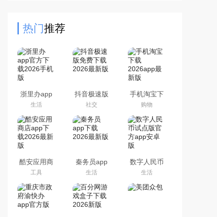
不仅有游戏的下载，还提供了社区资
源，其中一些UP主会分享一
热门
推荐
浙里办app
抖音极速版
手机淘宝下
官方下载
免费下载
载2026app
生活
社交
购物
2026手机版
2026最新版
最新版
酷安应用商
秦务员app
数字人民币
店app下载
下载2026最
试点版官方
工具
生活
生活
2026最新版
新版
app安卓版