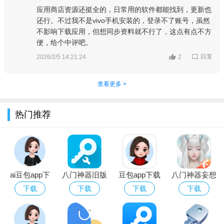
应用商店资源还挺全的，日常用的软件都能找到，更新也
还行。不过我不是vivo手机安装的，登录不了账号，虽然
不影响下载应用，但想同步资料就不行了，这点有点不方
便，给个中评吧。
回复
2026/2/5 14:21:24
2
4、然后通过和客服确认沟通解决问题。
查看更多 >
热门推荐
ai豆包app下
八门神器旧版
豆包app下载
八门神器妄想
载最新版
免root
安装免费官方
山海辅助脚本
下载
下载
下载
下载
正版
手机免检测版