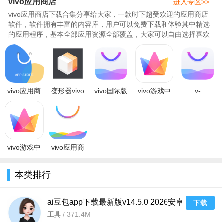
vivo应用商店
店
大全
安装
进入专区>>
软件亮点：
vivo应用商店下载合集分享给大家，一款时下超受欢迎的应用商店
软件，软件拥有丰富的内容库，用户可以免费下载和体验其中精选
1.海量应用，一触即发，多方市场合作支持
的应用程序，基本全部应用资源全部覆盖，大家可以自由选择喜欢
的资源内容，享受纯粹，安全..
2.多媒体资源丰富，视频、音乐、壁纸、铃声，寻找你的style
3.大空间海量存储：多终端自动同步云端内容，你的精彩与朋
友分享
vivo应用商
变形器vivo
vivo国际版
vivo游戏中
v-
4.粘贴板同步，资料备份：复制粘贴，隔空实现，电脑手机，
店
下载最低版
应用商店下
心官方下载
appstore(vivo
v10.3.81.0
本v1.0.0.55
载官方正版
正版
国际版)下载
一键同步
官方正版下
安卓版
(v-appstor
v7.3.0.0安
2026最新版
载
卓版
v7.2
vivo游戏中
vivo应用商
心app最新
店最新版本
版本
2026下载
本类排行
2026v7.3.0.0
v10.3.81.0
安卓版
官
ai豆包app下载最新版v14.5.0 2026安卓
下载
版
工具
/
371.4M