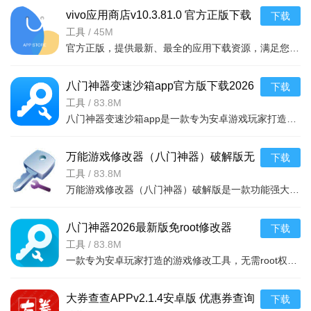
vivo应用商店v10.3.81.0 官方正版下载
下载
给软件搬个家，增加系统空间。
工具
/
45M
3、应用卸载
官方正版，提供最新、最全的应用下载资源，满足您的日常玩机需求。亮点包括每日推荐热门好玩AP
卸载已安装的应用。
八门神器变速沙箱app官方版下载2026
下载
4、网络诊断
最新版4.0.6 2026安卓版
工具
/
83.8M
八门神器变速沙箱app是一款专为安卓游戏玩家打造的辅助工具，集游戏加速、减速、虚拟定位与沙箱环境于一体。
检查您的网络状况。
5、应用更新
万能游戏修改器（八门神器）破解版无
下载
限制最新免费版v4.0.6 2026手机版游戏
工具
/
83.8M
一键更新手机应用，升级更快更节约流量。
万能游戏修改器（八门神器）破解版是一款功能强大的手机游戏内存修改工具，支持单机及网游数据修改，无需ro
修改器
6、应用下载
八门神器2026最新版免root修改器
下载
推荐、应用、游戏、排行多种方式寻找你最喜欢的app。
v4.0.6 2026手机版
工具
/
83.8M
一款专为安卓玩家打造的游戏修改工具，无需root权限即可轻松修改游戏内存
大券查查APPv2.1.4安卓版 优惠券查询
下载