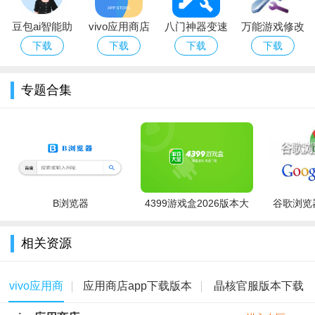
豆包ai智能助
vivo应用商店
八门神器变速
万能游戏修改
手软件最新版
沙箱app官方
器（八门神
下载
下载
下载
下载
2026
版下载2026最
器）破解版无
新版
限制最新免费
专题合集
版
B浏览器
4399游戏盒2026版本大
谷歌浏览器
全
相关资源
vivo应用商
应用商店app下载版本
晶核官服版本下载