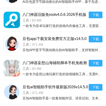
AI豆包是字节跳动推出的AI智能助手APP，基于先进的大语言模型，提供智能对话、问答、写作辅助、翻译、代码生
八门神器旧版免rootv4.0.6 2026手机版
下载
工具
/
83.8M
一款专为安卓玩家打造的游戏内存修改工具，无需获取root权限即可修改单机游戏中的金币
豆包app下载安装免费官方正版v14.5.0
下载
2026手机版
工具
/
371.4M
豆包APP是字节跳动推出的AI智能助手，支持智能对话、文本创作、知识问答、语音交互等功能。无论是写作灵感、
八门神器妄想山海辅助脚本手机免检测
下载
版v4.0.6 2026手机版
工具
/
83.8M
一款专为妄想山海玩家打造的游戏辅助工具，无需Root即可使用，支持
软件功能：
1、系统空间清理
豆包ai智能助手软件最新版2026v14.5.0
下载
2026安卓版
工具
/
371.4M
剩余3.48gb，一键强力释放。
豆包AI智能助手是一款集智能对话、语音识别、文本创作、知识问答于一体的安卓应用。基于字节跳动自研大模型
2、应用搬家