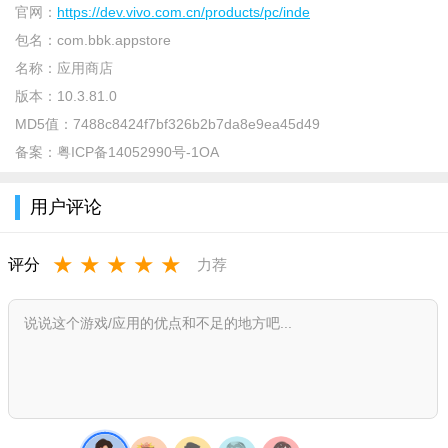
官网：
https://dev.vivo.com.cn/products/pc/inde
包名：
com.bbk.appstore
软件介绍：
名称：
应用商店
版本：
10.3.81.0
应用商店是vivo智能手机为用户打造的官方手机软件下载平
MD5值：
7488c8424f7bf326b2b7da8e9ea45d49
台，帮助用户发现最好的应用和游戏，为用户提供一站式的软件
备案：
粤ICP备14052990号-1OA
下载、管理和升级服务。通过vivo应用商店官方版应用市场你可
以下载、升级和管理你手机上的软件，同时还能在这里发现好玩
用户评论
的游戏与最好的应用。
软件优势：
★
★
★
★
★
评分
力荐
1.每天推荐最热、最好玩的app
2.一键更新手机应用，升级更快更节约流量
3.清理内存，电脑更快才能更好的抢红包
4.实时推送最新的vivo手机应用，并且提供网络诊断、内存自
动清理等功能