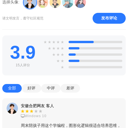
选择头像:
vivo应用商店为什么登录不了
1、很多小伙伴可能发现点击登录的时候会出现无法登陆提
发布评论
请文明发言，遵守社区规范
示；
★
★
★
★
★
3.9
★
★
★
★
★
★
★
★
★
15人评分
★
全部
好评
中评
差评
安徽合肥网友 客人
Windows 10
周末陪孩子用这个学编程，图形化逻辑很适合培养思维，