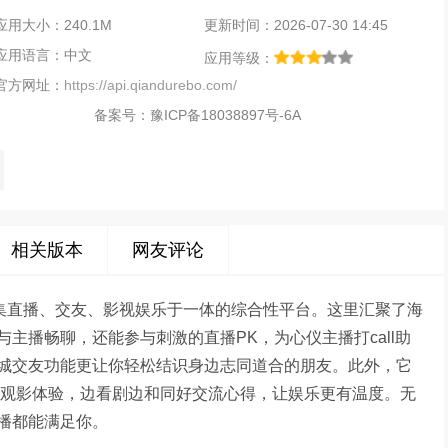
应用大小：240.1M
更新时间：2026-07-30 14:45
应用语言：中文
应用等级：
官方网址：
https://api.qiandurebo.com/
备案号：
豫ICP备18038897号-6A
相关版本
网友评论
款集直播、交友、影视娱乐于一体的综合性平台。这里汇聚了海
主播畅聊，还能参与刺激的直播PK，为心仪主播打call助
城交友功能更让你轻松结识身边志同道合的朋友。此外，它
式观影体验，边看剧边和同好交流心得，让娱乐更有温度。无
播都能满足你。