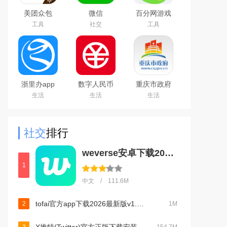
美团众包
微信
百分网游戏
WeChat
盒子下载
工具
社交
工具
2026新版
浙里办app
数字人民币
重庆市政府
官方下载
试点版官方
渝快办app
生活
生活
生活
2026手机版
app安卓版
官方版
社交
排行
weverse安卓下载2026中文版v3.16.1官方安卓版
1
中文 / 111.6M
tofai官方app下载2026最新版v1.3.9最新免费版
2
1M