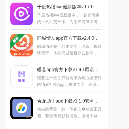
千度热播live最新版本v9.7.0 安卓版
千度热播live最新版本，一款超有趣
的手机社交应用，为用户提供了与各
地好友邂逅的机会，并支持多种互动
方式。用户可以在这里自由交友，无
同城情友app官方下载v2.4.0语音视频聊天软件
论是在线互动还是观看直
同城情友是一款集图文、语音、视频
聊天于一体的同城陪聊交友软件，由
天津星宿网络科技有限公司开发。主
打真实、有趣、好玩的社交氛围，提
暖巷app官方下载v1.9.1匿名倾诉树洞社交软件
供同城匹配、语音视频通
暖巷是一款主打匿名倾诉与心灵陪伴
的情感社交App，提供文字、语音、
视频三种倾诉方式，以不注册不绑定
不留痕的极简隐私设计，打造安全的
青龙助手app下载v1.1.9安卓全能工具箱
情绪释放空间。平台倾听者
辣椒助手是一款一体化安卓综合工具
箱，整合免费影音播放、系统工具、
网络诊断、软件资源库、优惠资讯五