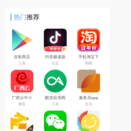
大板块，无需切换多款 APP 即可完
成追剧、文件处理、网络检
热门
推荐
谷歌商店
抖音极速版
手机淘宝下
google play
免费下载
载2026app
工具
社交
购物
store最新版
2026最新版
最新版
本下载
广西云中小
酷安应用商
秦务员app
学空中课堂
店app下载
下载2026最
教育
工具
生活
app
2026最新版
新版