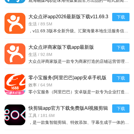
观海融媒App是珠海传媒集团官方出品的一站式新闻资讯平台，集本地新闻、政务发布、视频直播、便民服务于一体
影模板”“视频拜年”“产品展示”等场景，针对抖音、小红书、B站等
平台提供定制化模板（如抖音9:16竖屏卡点、小红书花字封
大众点评app2026最新版下载v11.69.3
下载
面），同时标注素材版权属性，确保商用与个人使用合规性。
2026手机版
生活
/
89.5M
，v11.69.3版本全新升级。汇聚海量本地生活服务信息，提供餐厅美食、酒店民宿、休
大众点评商家版下载app最新版
下载
v11.69.3 2026安卓手机版
生活
/
92.8M
大众点评商家版是一款专为商家打造的店铺运营管理工具，帮助商户实时查看评价、管理团购套餐、发布促销活动
零小宝服务(阿里巴巴)app安卓手机版
下载
v12.13.0.0 2026安卓版
效率
/
64.9M
零小宝服务（阿里巴巴）安卓版是一款专为企业打造的移动办公与业务管理应用，集成考勤、审批、任务协作、数
快剪辑app官方下载免费版AI视频剪辑
下载
软件v6.7.9.1000 2026手机版AI视频剪
工具
/
181.6M
，是一款集智能剪辑、特效添加、字幕生成于一体的手机视频处理工具。
辑