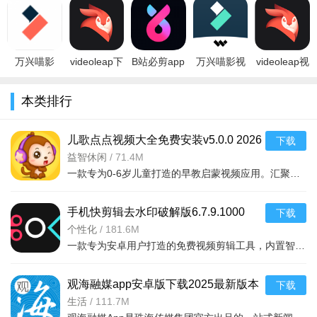
方最新版
下载最新版
2026最新版
2023新版
Rush视频编
软件内容
v6.7.9.10000
本
v2.214.153
v5.8.3最新
辑器高级解
最
v7.4.9.32405.G
免
锁版v
核心剪辑体系完整：以“零基础上手+专业功能覆盖”为核心，
万兴喵影
videoleap下
B站必剪app
万兴喵影视
videoleap视
包含基础剪辑（拆分、拼接、修剪）、进阶编辑（转场、变速、
HD安卓免付
载官方正版
官方版
频剪辑下载
频剪辑app
倒放）、画质优化（滤镜、调色、光效）等全流程内容，明确标
费破解版
appv1.39.1
v2.8.1安卓
去水印2022
最新安卓下
本类排行
注帧级精度、4K编辑、240fps高帧率支持等技术参数，同时提供
v2.0.0.151
官方版
版
最新免费版
载专业版v1
详细操作指引（如时间轴使用、关键帧设置），构建从入门到专
儿歌点点视频大全免费安装v5.0.0 2026
下载
业的完整剪辑内容框架。
安卓版
益智休闲
/
71.4M
AI创作资源丰富：聚焦AI赋能创作，包含AI写真（港风、古风
一款专为0-6岁儿童打造的早教启蒙视频应用。汇聚海量经典儿歌、热门动画、睡前故
等多风格模板）、AI抠图（自动人像抠除+动态背景替换）、AI快
字幕（中英文双语自动生成，准确率98%）、AI擦除、AI视频原
手机快剪辑去水印破解版6.7.9.1000
下载
声翻译等功能内容，同时提供AI数字人、AI配音等持续更新的工
2026安卓版 去水印剪辑神器
个性化
/
181.6M
一款专为安卓用户打造的免费视频剪辑工具，内置智能去水印算法，可精准识别并清除
具，搭配“AI工具箱”快捷入口，让用户直观了解并使用AI创作能
力。
观海融媒app安卓版下载2025最新版本
下载
多场景素材与模板充足：素材库涵盖每周更新的特效、贴
6.1.17 2026手机版
生活
/
111.7M
纸、版权音乐（含抖音热门BGM），模板体系覆盖“卡点视频”“电