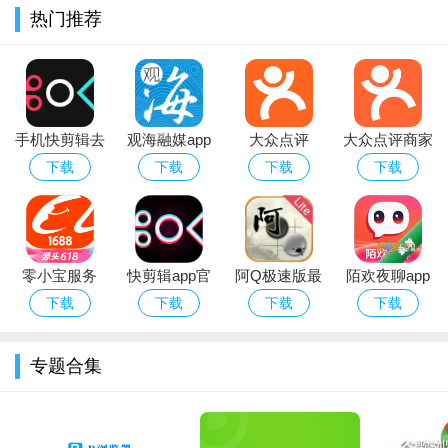
热门推荐
手机快剪辑去
观海融媒app
大众点评
大众点评商家
水印破解版
安卓版下载
app2026最新
版下载app最
下载
下载
下载
下载
用户们也可以挑选自己喜欢的视频模板，一键生成同款视频
2025最新版本
版下载
新版
零小宝服务
快剪辑app官
阿Q极速版最
陌欢夜聊app
(阿里巴
方下载免费版
新版下载
官方下载最新
下载
下载
下载
下载
巴)app安卓手
AI视频剪辑软
版
机版
件
专题合集