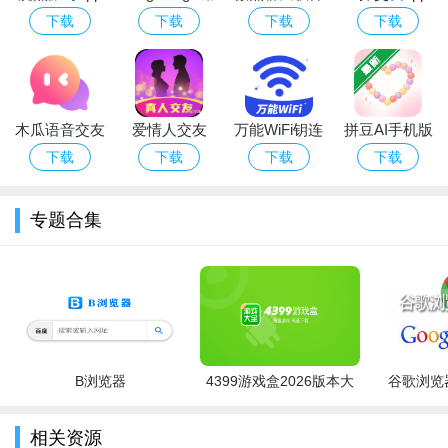
免费下载
力古哥app下
下载官方安卓
下载官方最新
下载
下载
下载
下载
载
版
版
木瓜语音交友
爱情人交友
万能WiFi钥连
拼豆AI手机版
app下载官方
app官方下载
连app官方下
下载
下载
下载
下载
下载
最新版
载
专题合集
B浏览器
4399游戏盒2026版本大
谷歌浏览器
全
相关资源