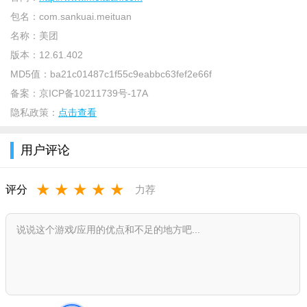
包名：
com.sankuai.meituan
名称：
美团
版本：
12.61.402
MD5值：
ba21c01487c1f55c9eabbc63fef2e66f
备案：
京ICP备10211739号-17A
隐私政策：
点击查看
用户评论
★
★
★
★
★
评分
力荐
软件特色
1、随时随地通过手机点赞进行打赏，收入轻松，提现无套
路。
2、任务时间自由。随时随地在线做任务，一键领取任务，完
成任务即可获得奖励。