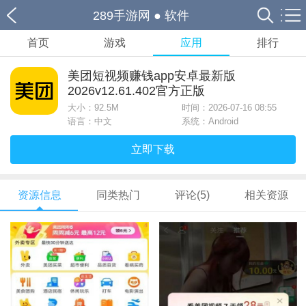
289手游网
●
软件
首页
游戏
应用
排行
美团短视频赚钱app安卓最新版
2026v12.61.402官方正版
大小：
92.5M
时间：2026-07-16 08:55
语言：中文
系统：Android
立即下载
资源信息
同类热门
评论(5)
相关资源