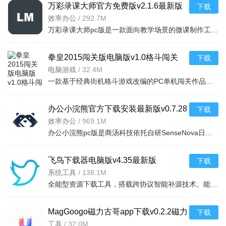
万彩录课大师官方免费版v2.1.6最新版
下载
效率办公
/
292.7M
万彩录课大师pc版是一款面向教学场景的微课制作工具，支持本地PPT一键导入分页录制，可同步开启麦克风收音与
拳皇2015闯关版电脑版v1.0格斗闯关
下载
电脑游戏
/
32.4M
一款基于经典街机格斗游戏改编的PC单机闯关作品。游戏保留了拳皇系列标志性的三
办公小浣熊官方下载安装最新版v0.7.28
下载
免费版
效率办公
/
969.1M
办公小浣熊pc版是商汤科技依托自研SenseNova日日新大模型打造的桌面端办公智能体，可高效完成复杂工作，替代
飞鸟下载器电脑版v4.35最新版
下载
系统工具
/
138.1M
全能型资源下载工具，搭载跨协议智能补源技术。能解决冷门资源下载问题。提供磁力链接、
MagGoogo磁力古哥app下载v0.2.2磁力
下载
聚合搜索工具
工具
/
32.0M