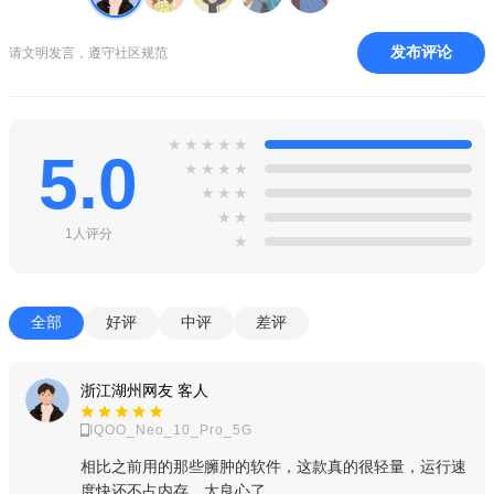
发布评论
请文明发言，遵守社区规范
★
★
★
★
★
5.0
★
★
★
★
★
★
★
★
★
1人评分
★
全部
好评
中评
差评
浙江湖州网友 客人
IQOO_Neo_10_Pro_5G
相比之前用的那些臃肿的软件，这款真的很轻量，运行速
度快还不占内存，太良心了。