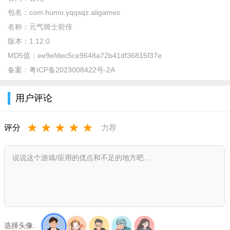
包名：
com.humo.yqqsqz.aligames
名称：
元气骑士前传
版本：
1.12.0
MD5值：
ee9efdec5ce9648a72b41df36815f37e
备案：
粤ICP备2023008422号-2A
用户评论
元气骑士前传怎么玩？
★
★
★
★
★
玩家可以参与二周年庆典，获取多重好礼，包括限定皮肤，
评分
力荐
百抽回馈奖励等
选择头像: