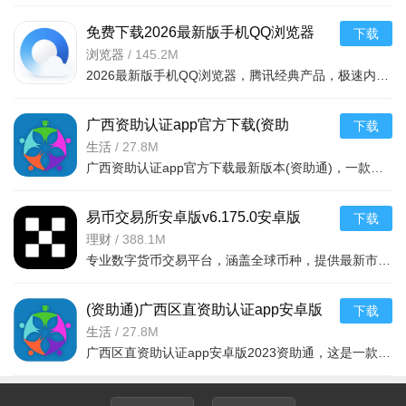
免费下载2026最新版手机QQ浏览器
下载
v20.3.7.7035官方安卓版
浏览器
/
145.2M
2026最新版手机QQ浏览器，腾讯经典产品，极速内核助你流畅冲浪。亮点含王卡专区免流视频、海量小说有声书、
游戏玩法
广西资助认证app官方下载(资助
下载
自由战斗与刷装，流派随心构建：暗黑like割草式战斗，支持
通)V4.2.5最新版
生活
/
27.8M
广西资助认证app官方下载最新版本(资助通)，一款专门针对于广西地区的大学生资助平台，广西资助认证app用户
全屏清怪，通过装备锻造、熔铸、升阶强化战力；上万种技能效
果搭配，可打造物法双修等专属BD套路。
易币交易所安卓版v6.175.0安卓版
下载
多元联机模式，组队闯关爽快：支持局域网与远程联机，可
理财
/
388.1M
通过快速匹配、邀请码或创建房间组队，四人协同横扫副本、挑
专业数字货币交易平台，涵盖全球币种，提供最新市场资讯。支持法币充值（支付宝、银行卡
战Boss，好友相隔万里也能并肩作战。
(资助通)广西区直资助认证app安卓版
下载
休闲与挑战并行，玩法层次丰富：除主线副本、秘藏挖掘等
2024最新版v4.2.5 安卓版
生活
/
27.8M
核心玩法，还有秋梨村种菜、卡牌对决等休闲内容；副本融入诅
广西区直资助认证app安卓版2023资助通，这是一款十分好用的广西资助服务的应用软件工具，里面的很多的贫困资
咒宝箱、解谜开锁等互动元素，刷装过程不枯燥。