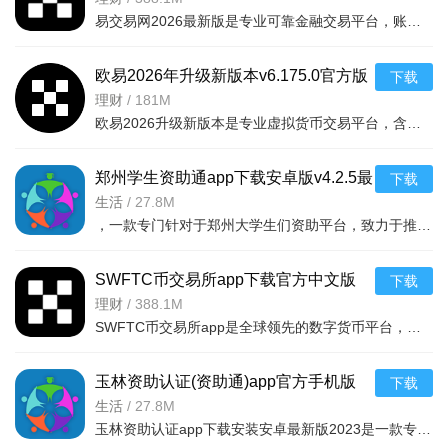
易交易网2026最新版是专业可靠金融交易平台，账户资金双重保障，收益每日可见。可快速掌握市场动态，交易稳
欧易2026年升级新版本v6.175.0官方版
下载
理财
/
181M
欧易2026升级新版本是专业虚拟货币交易平台，含全球上千种热门币种，支持指纹一键登录、实时到账、价格预警
郑州学生资助通app下载安卓版v4.2.5最
下载
新版
生活
/
27.8M
，一款专门针对于郑州大学生们资助平台，致力于推送最新的福利政策，以及各种惠
SWFTC币交易所app下载官方中文版
下载
v6.166.0最新版
理财
/
388.1M
SWFTC币交易所app是全球领先的数字货币平台，集交易、理财、Web3钱包于一体，适配新老用户。支持多元交易（
玉林资助认证(资助通)app官方手机版
下载
v4.2.5安卓版
生活
/
27.8M
玉林资助认证app下载安装安卓最新版2023是一款专门为用户提供资助服务的平台，用户可以根据自身条件和需求，