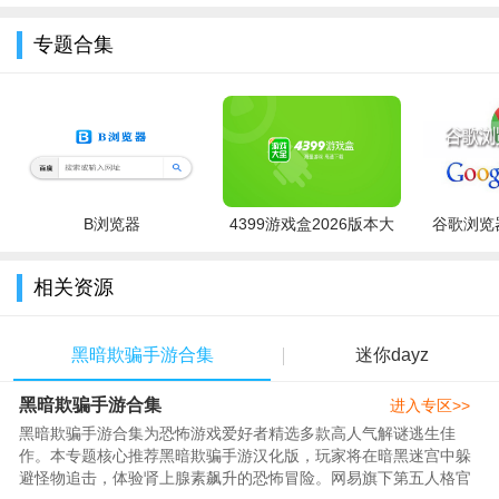
星）
新完整汉化
化版
版)
专题合集
B浏览器
4399游戏盒2026版本大
谷歌浏览器
全
相关资源
黑暗欺骗手游合集
迷你dayz
黑暗欺骗手游合集
进入专区>>
黑暗欺骗手游合集为恐怖游戏爱好者精选多款高人气解谜逃生佳
作。本专题核心推荐黑暗欺骗手游汉化版，玩家将在暗黑迷宫中躲
游戏内容
避怪物追击，体验肾上腺素飙升的恐怖冒险。网易旗下第五人格官