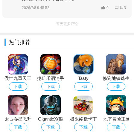
回复
2026/7/8 9:45:52
0
暂无更多评论
玩家还可以体验新职业玩法
热门推荐
傲世九重天三
挖矿乐消消手
Tasty
修狗地铁逃生
国机蜜福利版
游
Blue（鲨鱼吞
下载手机版最
下载
下载
下载
下载
地球）
新版
太古吞星飞升
GiganticX(银
极限终极卡丁
地下冒险王bt
版（太古吞
河佣兵游戏最
车游戏安卓汉
版
下载
下载
下载
下载