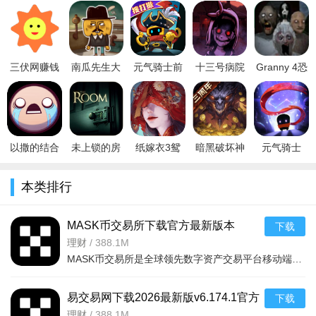
服是非对称竞技标杆，哥特画风..
前传世界观补全，剧情沉浸饱满：故事设定在《元气骑士》
机械科技普及前的时代，魔法大陆面临月球瓦克恩的入侵阴谋，
玩家组建骑士团踏上拯救世界的征程，主线串联副本与角色羁
绊，填补系列剧情空白。
三伏网赚钱
南瓜先生大
元气骑士前
十三号病院
Granny 4恐
app安卓版
冒险破解版
传官方正版
游戏破解版
怖奶奶4灯
职业与装备丰富，养成维度多元：涵盖盗贼、射手、法师等
v1.45官方版
v1.0.0最新
手游下载安
无限提示完
塔汉化版
基础职业，5级解锁12种混合职业，搭配130+融合技能；900+样
版
装v1.12.0最
整版v1.0.0
v1.0.1安卓
版
式各异的装备含48套Boss专属套装，支持羁绊组合与神化养成。
以撒的结合
未上锁的房
纸嫁衣3鸳
暗黑破坏神
元气骑士
赛季更新驱动，内容持续焕新：采用赛季制运营，SS4赛季等
Isaac
间 官方应用
鸯债官方正
不朽最新版
5.3.1内置
推出「挑战因子」「斗技场」等全新玩法，定期更新职业专精、
android手机
宝版v2.0.6
版下载
手游下载应
mod菜单最
本类排行
中文版v1.3
安卓版
2022v1.0.0
用宝版v4.3
新版
传奇装备与外观皮肤，保持内容新鲜感。
官方
安卓免
2023v5.3.2
MASK币交易所下载官方最新版本
下载
v6.160.0官方版
理财
/
388.1M
MASK币交易所是全球领先数字资产交易平台移动端，服务千万用户，提供现货、合约、法币、DeFi、Web3、NFT等一
易交易网下载2026最新版v6.174.1官方
下载
版
理财
/
388.1M