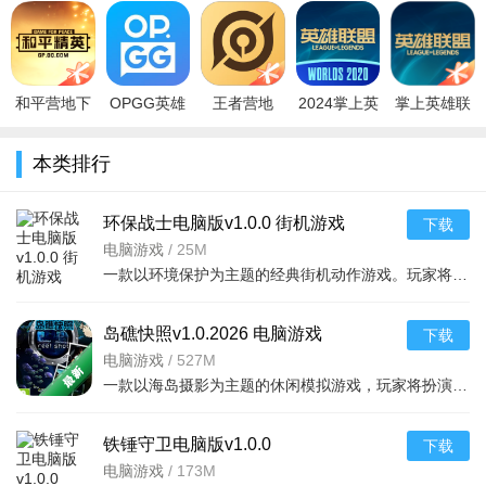
app免费下
验服官方申
app官方下
盟app官方
app下载最
载官方正版
请平台
载2026最新
下载2026最
新免费版
v10.112.0708
v3.37.3.1598
版和平精英
新版v12.7.0
v10.112.0708
安
安
社区
最新
和平营地下
OPGG英雄
王者营地
2024掌上英
掌上英雄联
载2026官方
数据app最
app官方下
雄联盟手游
盟app免费
版
新下载中文
载2025最新
战绩查询
下载2026最
本类排行
v3.37.3.1598
安卓版
版本
app官方正
新版v12.7.0
最新版
v6.5.4官
v10.112.0
式版
环保战士电脑版v1.0.0 街机游戏
下载
电脑游戏
/
25M
一款以环境保护为主题的经典街机动作游戏。玩家将扮演正义的环保战士，穿梭于被污染的工厂
岛礁快照v1.0.2026 电脑游戏
下载
电脑游戏
/
527M
一款以海岛摄影为主题的休闲模拟游戏，玩家将扮演一名自由摄影师，驾驶快艇穿梭于热带群岛之
铁锤守卫电脑版v1.0.0
下载
电脑游戏
/
173M