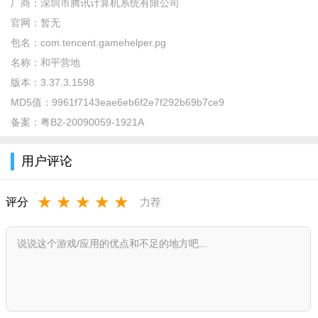
厂商：
深圳市腾讯计算机系统有限公司
官网：
暂无
包名：
com.tencent.gamehelper.pg
名称：
和平营地
版本：
3.37.3.1598
MD5值：
9961f7143eae6eb6f2e7f292b69b7ce9
备案：
粤B2-20090059-1921A
用户评论
★
★
★
★
★
评分
力荐
和平营地app怎么用？
打开app，用户们可以使用qq号或者微信号登录注册账号