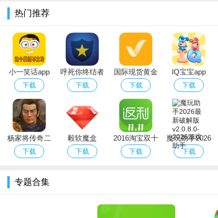
热门推荐
小一笑话app
呼死你终结者
国际现货黄金
IQ宝宝app
登录后，用户们可以查看自己的和平精英游戏交易记录
分析软件
下载
下载
下载
下载
杨家将传奇二
毅软魔盒
2016淘宝双十
魔玩助手2026
线攻略（含数
一购物省钱返
最新破解版
下载
下载
下载
下载
据包）
利app
专题合集