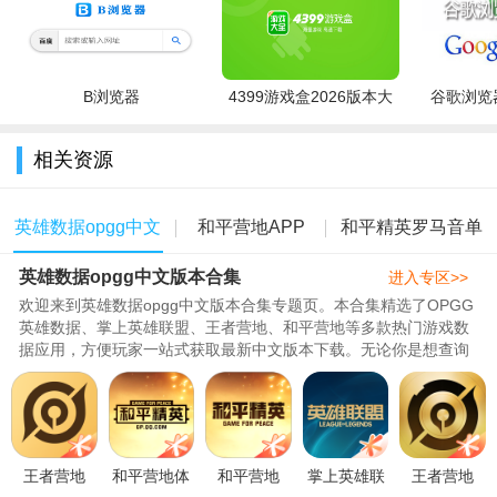
B浏览器
4399游戏盒2026版本大
谷歌浏览器
全
相关资源
英雄数据opgg中文
和平营地APP
和平精英罗马音单
英雄数据opgg中文版本合集
版本合集
版本大全
字id复制
进入专区>>
欢迎来到英雄数据opgg中文版本合集专题页。本合集精选了OPGG
英雄数据、掌上英雄联盟、王者营地、和平营地等多款热门游戏数
据应用，方便玩家一站式获取最新中文版本下载。无论你是想查询
LOL英雄胜率、装备符文，还是查..
用户们也可以欣赏顶级队伍的巅峰赛对局
王者营地
和平营地体
和平营地
掌上英雄联
王者营地