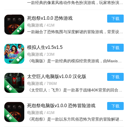
一款经典的像素风格动作角色扮演游戏，玩家将扮演英勇的战士、法师或游侠，深入古老的地下
死怨祭v1.0.0 恐怖游戏
下载
电脑游戏
/
41M
一款融合了恐怖氛围与深度解谜的冒险游戏，背景设定在一个人烟稀少且被遗忘的诅咒村落。玩家将
模拟人生v1.5v1.5
下载
软件内容
电脑游戏
/
33M
《电脑版》是一款经典的模拟经营类游戏，由Maxis开发，ElectronicArts发行。玩家可以在游戏中创
官方权威资讯库：第一时间推送版本更新、活动公告、新地
图/新枪械前瞻等官方信息；汇聚大神攻略、战术教学、地图物资
太空巨人电脑版v1.0.0 汉化版
下载
分布等实用内容，同步官方赛事直播与战报，内容与游戏版本无
电脑游戏
/
786M
缝同步。
《太空巨人：飞升》是一款基于战锤40K背景的回合制策略战棋游戏。玩家将指挥星际战士小队深入废弃的太空废船
战绩与数据内容：完整记录个人排位、绿洲共创、地铁逃生
等全模式战绩，包括场次、KD值、段位、物资收益等；生成五维
死怨祭电脑版v1.0.0 恐怖冒险游戏
下载
电脑游戏
/
41M
能力评估报告，可视化呈现伤害热区、移动轨迹等深度数据，助
《死怨祭》是一款以东方民俗恐怖为背景的冒险解谜游戏，玩家将扮演主角深入被诅咒的村庄，解开尘封百年的怨
力复盘提升。