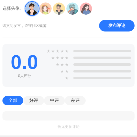
选择头像:
发布评论
请文明发言，遵守社区规范
★
★
★
★
★
0.0
★
★
★
★
★
★
★
★
★
0人评分
★
全部
好评
中评
差评
暂无更多评论