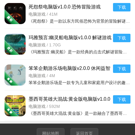
死怨祭电脑版v1.0.0 恐怖冒险游戏
下载
电脑游戏
/
41M
《死怨祭》是一款以东方民俗恐怖为背景的冒险解谜游戏，玩家将扮演主角深入被诅咒的村庄，解开尘封百年的怨
玛雅预言:幽灵船电脑版v1.0.0 解谜游戏
下载
电脑游戏
/
1.70G
《玛雅预言:幽灵船》是一款经典的点击式解谜冒险游戏，故事背景设定在神秘的玛雅文明与幽灵船传说交织的世界
软件内容
笨笨企鹅游乐场电脑版v2.0.0 休闲益智
下载
游戏
电脑游戏
/
4M
语音房间与主题场景：设有多样化的语音房间，每个房间有
笨笨企鹅游乐场是一款专为儿童和家庭用户设计的趣味电脑游戏合集。游戏中玩家将扮演一只可爱的笨笨企鹅，在
明确的主题，如“闲聊侃大山”“音乐分享会”“游戏开黑组局”“情感倾
诉角”等，满足不同社交需求。例如“音乐分享会”房间里，用户轮
墨西哥英雄大混战:黄金版电脑版v1.0.0
下载
流分享喜欢的歌曲并交流感受；“游戏开黑”房间则聚焦热门游
电脑游戏
/
592M
戏，方便玩家组队语音沟通战术。
《墨西哥英雄大混战:黄金版》是一款融合了墨西哥民俗文化与类银河城风格的横版动作冒险游戏。玩家将扮演一名
用户声音标签与资料：用户可设置声音标签，并填写个人兴
趣爱好、社交偏好等资料，帮助其他用户快速了解自己的声音特
网站地图
返回首页