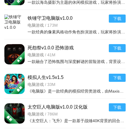
一款以海岛摄影为主题的休闲模拟游戏，玩家将扮演一名自由摄影师，驾驶快艇穿梭于热带群岛之
铁锤守卫电脑版v1.0.0
下载
电脑游戏
/
173M
一款经典的像素风格动作角色扮演游戏，玩家将扮演英勇的战士、法师或游侠，深入古老的地下
死怨祭v1.0.0 恐怖游戏
下载
电脑游戏
/
41M
一款融合了恐怖氛围与深度解谜的冒险游戏，背景设定在一个人烟稀少且被遗忘的诅咒村落。玩家将
模拟人生v1.5v1.5
下载
电脑游戏
/
33M
《电脑版》是一款经典的模拟经营类游戏，由Maxis开发，ElectronicArts发行。玩家可以在游戏中创
太空巨人电脑版v1.0.0 汉化版
下载
电脑游戏
/
786M
《太空巨人：飞升》是一款基于战锤40K背景的回合制策略战棋游戏。玩家将指挥星际战士小队深入废弃的太空废船