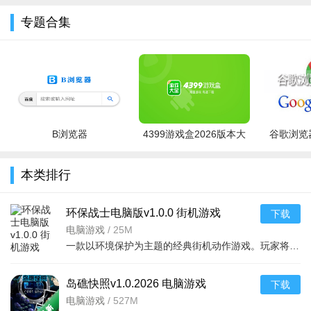
专题合集
B浏览器
4399游戏盒2026版本大
谷歌浏览器
全
本类排行
环保战士电脑版v1.0.0 街机游戏
下载
电脑游戏
/
25M
一款以环境保护为主题的经典街机动作游戏。玩家将扮演正义的环保战士，穿梭于被污染的工厂
用户们也可以点击“我要上墙”，寻找自己感兴趣的搭子朋友
岛礁快照v1.0.2026 电脑游戏
下载
电脑游戏
/
527M