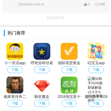
回复
2026/4/25 14:03:41
0
暂无更多评论
登录后，用户们可以通过forU墙来找到自己心仪的cp搭子
热门推荐
小一笑话app
呼死你终结者
国际现货黄金
IQ宝宝app
分析软件
下载
下载
下载
下载
杨家将传奇二
毅软魔盒
2016淘宝双十
魔玩助手2026
线攻略（含数
一购物省钱返
最新破解版
下载
下载
下载
下载
据包）
利app