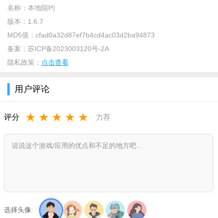
名称：
本地陌约
自己的那个TA。
版本：
1.6.7
软件特色：
MD5值：
cfad0a32d87ef7b4cd4ac03d2ba94873
备案：
苏ICP备2023003120号-2A
【同城聊天】
隐私政策：
点击查看
平台根据个人地理位置推荐同城附近的单身异性，旨在快速
找到合适的心仪对象，让交友高效，让聊天简单。
用户评论
【真人认证】
★
★
★
★
★
评分
力荐
为了保证交友约会的真实性，我们采用AI面容识别 +人工多层
次审核，不仅审核照片和用户的资料信息，全方位保证交友聊天
的良好体验
【精彩动态】
随意发表自己的心情，也可以随时随地感受大家的声音枯燥
的生活需要不一样的新鲜感，改变沉闷的社交现状，跟海量线上
朋友开心畅聊
选择头像: