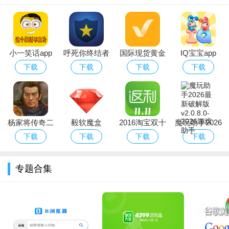
小一笑话app
呼死你终结者
国际现货黄金
IQ宝宝app
分析软件
下载
下载
下载
下载
杨家将传奇二
毅软魔盒
2016淘宝双十
魔玩助手2026
线攻略（含数
一购物省钱返
最新破解版
下载
下载
下载
下载
据包）
利app
专题合集