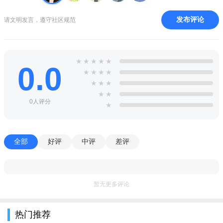
【视频约会】
发布评论
请文明发言，遵守社区规范
一键视频速配交友，快速匹配异性单身对象，真人视频在线
互动，深夜不再孤单，来一场意想不到的缘分相遇。
★
★
★
★
★
【语音聊天】
0.0
★
★
★
★
快速发现身边的有缘人，一分钟拉进彼此距离；邂逅同城附
★
★
★
★
★
近单身异性。来一场别具一格的同城约会。
0人评分
★
软件优势：
能够体验有趣独特视频缘分在线聊天沟通；
全部
好评
中评
差评
具备交友聊天沟通话题内容特别丰富有趣；
满足不同用户交友社交需求，精彩的爱情；
暂无更多评论
具备交友语音聊天互动乐趣丰富，新体验；
大家喜欢有趣社交玩法免费参与，很安全；
热门推荐