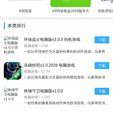
B浏览器
4399游戏盒2026版本大
谷歌浏览器
全
本类排行
环保战士电脑版v1.0.0 街机游戏
下载
电脑游戏
/
25M
一款以环境保护为主题的经典街机动作游戏。玩家将扮演正义的环保战士，穿梭于被污染的工厂
软件亮点：
单身异性，说见就见
岛礁快照v1.0.2026 电脑游戏
下载
真人互动，在线交友
电脑游戏
/
527M
一款以海岛摄影为主题的休闲模拟游戏，玩家将扮演一名自由摄影师，驾驶快艇穿梭于热带群岛之
精准定位，浪漫邂逅
真实资料，拒绝虚假
铁锤守卫电脑版v1.0.0
下载
电脑游戏
/
173M
精彩动态，随时搭讪
一款经典的像素风格动作角色扮演游戏，玩家将扮演英勇的战士、法师或游侠，深入古老的地下
本地陌约怎么加微信：