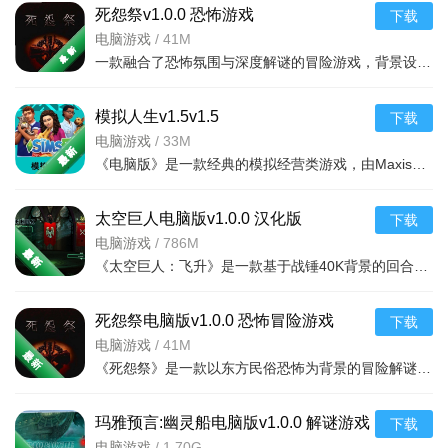
死怨祭v1.0.0 恐怖游戏
下载
打开本地陌约应用，进入“设置”选项。
电脑游戏
/
41M
选择“账号与安全”选项。
一款融合了恐怖氛围与深度解谜的冒险游戏，背景设定在一个人烟稀少且被遗忘的诅咒村落。玩家将
选择“绑定微信”选项，按照提示进行设置即可。
模拟人生v1.5v1.5
下载
绑定微信后，即可方便快捷分享微信联系方式。
电脑游戏
/
33M
《电脑版》是一款经典的模拟经营类游戏，由Maxis开发，ElectronicArts发行。玩家可以在游戏中创
太空巨人电脑版v1.0.0 汉化版
下载
电脑游戏
/
786M
《太空巨人：飞升》是一款基于战锤40K背景的回合制策略战棋游戏。玩家将指挥星际战士小队深入废弃的太空废船
死怨祭电脑版v1.0.0 恐怖冒险游戏
下载
电脑游戏
/
41M
《死怨祭》是一款以东方民俗恐怖为背景的冒险解谜游戏，玩家将扮演主角深入被诅咒的村庄，解开尘封百年的怨
玛雅预言:幽灵船电脑版v1.0.0 解谜游戏
下载
电脑游戏
/
1.70G